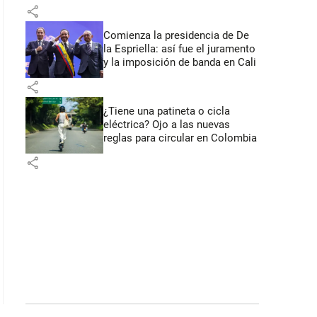
primeros anuncios desde Cali
share
Comienza la presidencia de De
la Espriella: así fue el juramento
y la imposición de banda en Cali
share
¿Tiene una patineta o cicla
eléctrica? Ojo a las nuevas
reglas para circular en Colombia
share