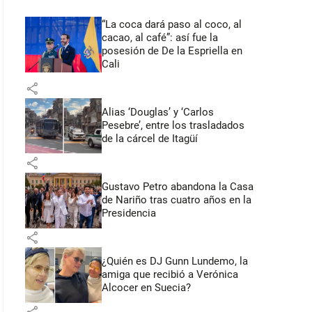
“La coca dará paso al coco, al
cacao, al café”: así fue la
posesión de De la Espriella en
Cali
share
Alias ‘Douglas’ y ‘Carlos
Pesebre’, entre los trasladados
de la cárcel de Itagüí
share
Gustavo Petro abandona la Casa
de Nariño tras cuatro años en la
Presidencia
share
¿Quién es DJ Gunn Lundemo, la
amiga que recibió a Verónica
Alcocer en Suecia?