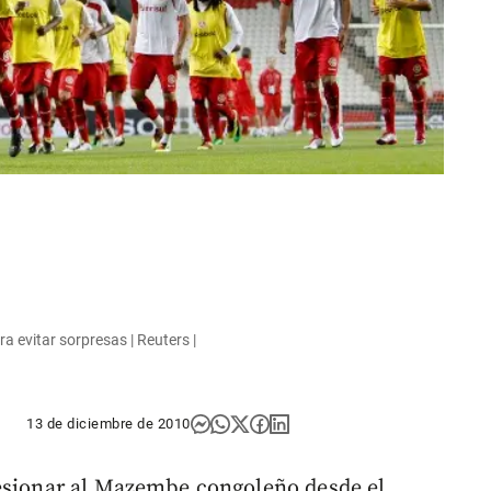
a evitar sorpresas | Reuters |
13 de diciembre de 2010
resionar al Mazembe congoleño desde el