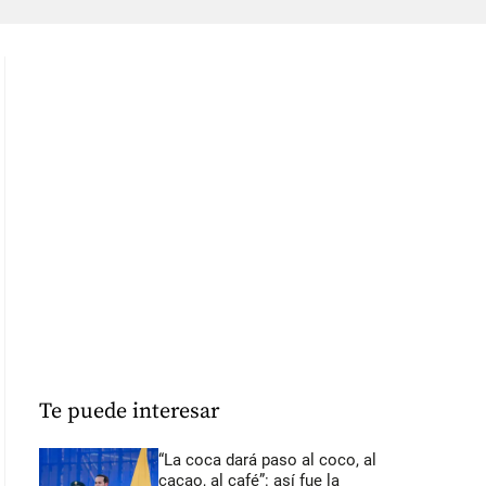
Te puede interesar
“La coca dará paso al coco, al
cacao, al café”: así fue la