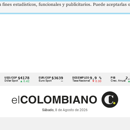
 fines estadísticos, funcionales y publicitarios. Puede aceptarlas
$4178
$3639
9,9 %
2,8 %
/COP
EUR/COP
DESEMPLEO
PIB
 Spot
Euro Spot
Tasa Nacional
Crec. Anual
▲ 0.42
—
▼ 0.30
▲ 0.10
Sábado
, 8 de Agosto de 2026