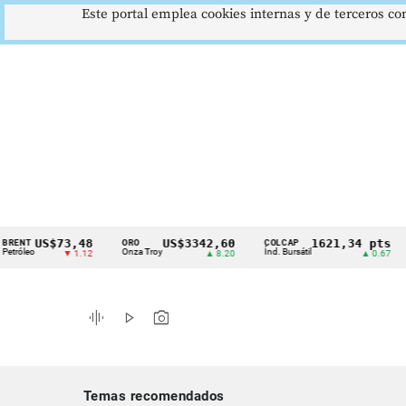
Este portal emplea cookies internas y de terceros con
US$73,48
US$3342,60
1621,34 pts
ORO
COLCAP
USD
Cintillo
Onza Troy
Índ. Bursátil
Dólar
▼ 1.12
▲ 8.20
▲ 0.67
de
indicadores
graphic_eq
play_arrow
photo_camera
económicos
Colombia
Temas recomendados