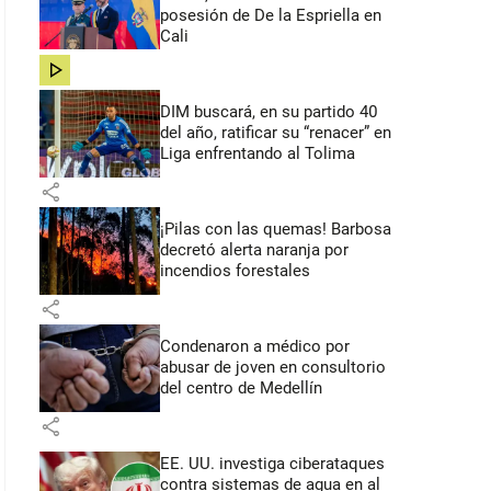
posesión de De la Espriella en
Cali
share
DIM buscará, en su partido 40
del año, ratificar su “renacer” en
Liga enfrentando al Tolima
share
¡Pilas con las quemas! Barbosa
decretó alerta naranja por
incendios forestales
share
Condenaron a médico por
abusar de joven en consultorio
del centro de Medellín
share
EE. UU. investiga ciberataques
contra sistemas de agua en al