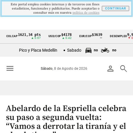
Este portal emplea cookies internas y de terceros con fines
estadísticos, funcionales y publicitarios. Puede aceptarlas o
CONTINUAR
consultar más en nuestra
politica de cookies
1621,34 pts
$4178
$3639
9,9 %
COLCAP
USD/COP
EUR/COP
DESEMPLEO
Cintillo
▲ 0.67
▲ 0.42
—
▼ 0.30
de
Pico y Placa Medellín
Sabado
no
no
indicadores
económicos
menu
person
search
Sábado
, 8 de Agosto de 2026
Colombia
Abelardo de la Espriella celebra
su paso a segunda vuelta:
“Vamos a derrotar la tiranía y el