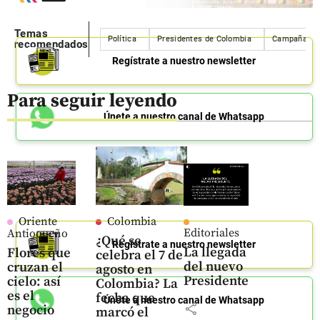
Temas
Política
Presidentes de Colombia
Campaña pol
recomendados
Regístrate a nuestro newsletter
Para seguir leyendo
Únete a nuestro canal de Whatsapp
Oriente
Colombia
Editoriales
Antioqueño
¿Qué se
Regístrate a nuestro newsletter
La llegada
Flores que
celebra el 7 de
del nuevo
cruzan el
agosto en
Presidente
cielo: así
Colombia? La
es el
fecha que
Únete a nuestro canal de Whatsapp
share
negocio
marcó el