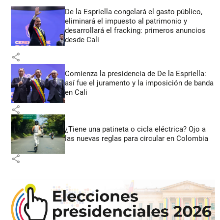
De la Espriella congelará el gasto público,
eliminará el impuesto al patrimonio y
desarrollará el fracking: primeros anuncios
desde Cali
share
Comienza la presidencia de De la Espriella:
así fue el juramento y la imposición de banda
en Cali
share
¿Tiene una patineta o cicla eléctrica? Ojo a
las nuevas reglas para circular en Colombia
share