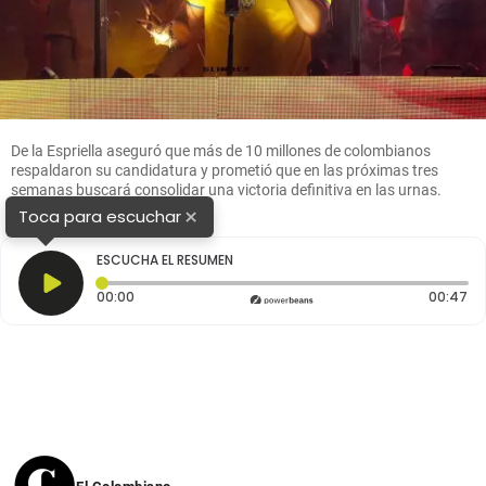
De la Espriella aseguró que más de 10 millones de colombianos
respaldaron su candidatura y prometió que en las próximas tres
semanas buscará consolidar una victoria definitiva en las urnas.
Foto: Colprensa
×
Toca para escuchar
ESCUCHA EL RESUMEN
Tiempo transcurrido: 0 segundos
Du
00:00
00:47