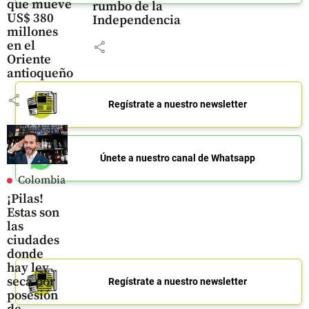
que mueve
rumbo de la
US$ 380
Independencia
millones
en el
share
Oriente
antioqueño
share
Regístrate a nuestro newsletter
Únete a nuestro canal de Whatsapp
Colombia
¡Pilas!
Estas son
las
ciudades
donde
hay ley
seca por
Regístrate a nuestro newsletter
posesión