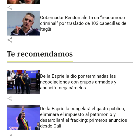
share
Gobernador Rendón alerta un “reacomodo
criminal” por traslado de 103 cabecillas de
Itagüí
share
Te recomendamos
De la Espriella dio por terminadas las
negociaciones con grupos armados y
anunció megacárceles
share
De la Espriella congelará el gasto público,
eliminará el impuesto al patrimonio y
desarrollará el fracking: primeros anuncios
desde Cali