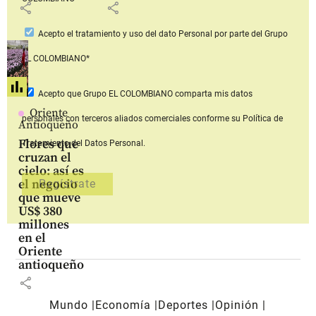
share
share
Acepto
el tratamiento y uso del dato Personal
por parte del Grupo
EL COLOMBIANO*
Acepto que Grupo EL COLOMBIANO
comparta mis datos
Oriente
personales con terceros aliados comerciales
conforme su Política de
Antioqueño
Flores que
Tratamiento del Datos Personal.
cruzan el
cielo: así es
el negocio
que mueve
US$ 380
millones
en el
Oriente
antioqueño
share
Mundo
Economía
Deportes
Opinión