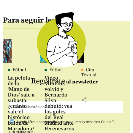
Para seguir leyendo
Fútbol
Fútbol
Cita
Textual
La pelota
Video |
Regístrate
al newsletter
de la
Vinícius
‘Mano de
volvió y
Dios’ sale a
Bernardo
share
subasta:
Silva
¿cuánto
debutó: vea
vale el
los goles
histórico
del Real
balón de
Madrid ante
Acepto
términos y condiciones productos y servicios
Grupo EL
Maradona?
Ferencvaros
COLOMBIANO*