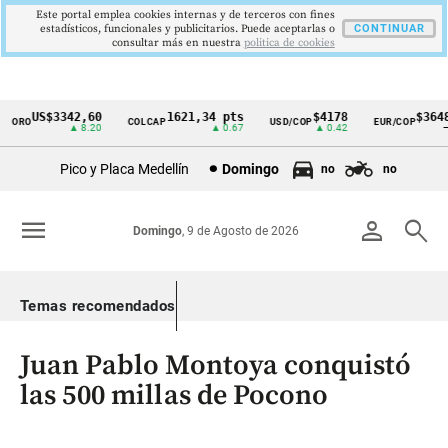
Este portal emplea cookies internas y de terceros con fines
estadísticos, funcionales y publicitarios. Puede aceptarlas o
CONTINUAR
consultar más en nuestra
politica de cookies
US$3342,60
1621,34 pts
$4178
$3648
ORO
COLCAP
USD/COP
EUR/COP
Cintillo
▲ 8.20
▲ 0.67
▲ 0.42
—
de
Pico y Placa Medellín
Domingo
no
no
indicadores
económicos
menu
person
search
Domingo
, 9 de Agosto de 2026
Colombia
Temas recomendados
Juan Pablo Montoya conquistó
las 500 millas de Pocono