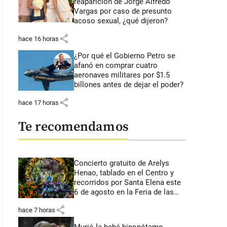
reaparición de Jorge Alfredo
Vargas por caso de presunto
acoso sexual, ¿qué dijeron?
share
hace 16 horas
¿Por qué el Gobierno Petro se
afanó en comprar cuatro
aeronaves militares por $1.5
billones antes de dejar el poder?
share
hace 17 horas
Te recomendamos
Concierto gratuito de Arelys
Henao, tablado en el Centro y
recorridos por Santa Elena este
6 de agosto en la Feria de las
Flores
share
hace 7 horas