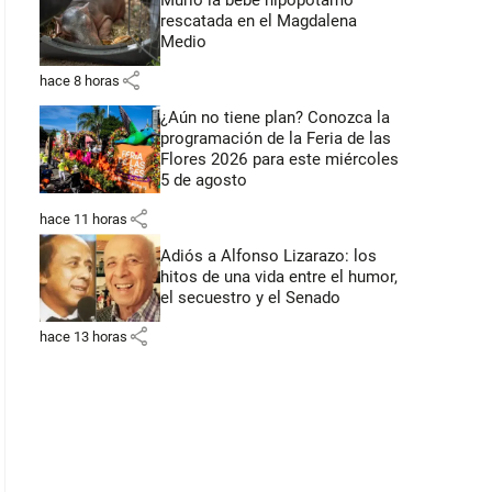
Murió la bebé hipopótamo
rescatada en el Magdalena
Medio
share
hace 8 horas
¿Aún no tiene plan? Conozca la
programación de la Feria de las
Flores 2026 para este miércoles
5 de agosto
share
hace 11 horas
Adiós a Alfonso Lizarazo: los
hitos de una vida entre el humor,
el secuestro y el Senado
share
hace 13 horas