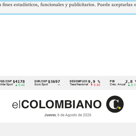
 fines estadísticos, funcionales y publicitarios. Puede aceptarlas
$4178
$3697
9,9 %
2,8 %
P
EUR/COP
DESEMPLEO
PIB
ot
Euro Spot
Tasa Nacional
Crec. Anual
▲ 0.42
—
▼ 0.30
▲ 0.10
Jueves
, 6 de Agosto de 2026