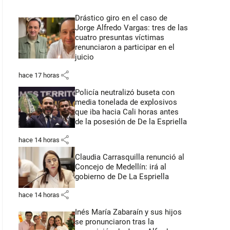
Drástico giro en el caso de
Jorge Alfredo Vargas: tres de las
cuatro presuntas víctimas
renunciaron a participar en el
juicio
share
hace 17 horas
Policía neutralizó buseta con
media tonelada de explosivos
que iba hacia Cali horas antes
de la posesión de De la Espriella
share
hace 14 horas
Claudia Carrasquilla renunció al
Concejo de Medellín: irá al
gobierno de De La Espriella
share
hace 14 horas
Inés María Zabaraín y sus hijos
se pronunciaron tras la