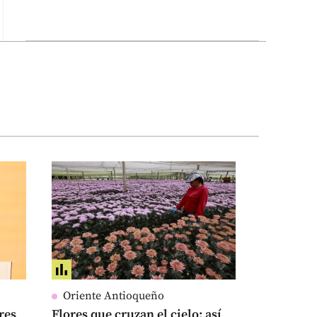
Oriente Antioqueño
res
Flores que cruzan el cielo: así