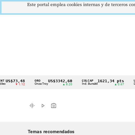
Este portal emplea cookies internas y de terceros con
$73,48
US$3342,60
1621,34 pts
ORO
COLCAP
USD/CO
Cintillo
Onza Troy
Índ. Bursátil
Dólar Sp
▼ 1.12
▲ 8.20
▲ 0.67
de
indicadores
graphic_eq
play_arrow
photo_camera
económicos
Colombia
Temas recomendados