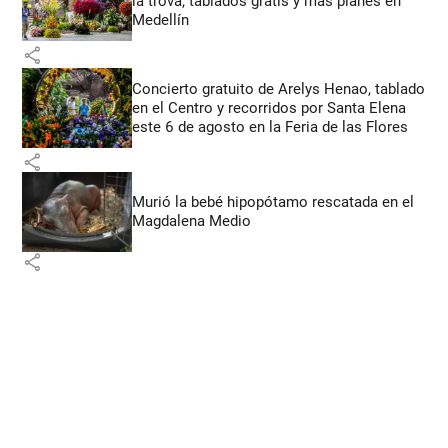
la trova, tablados gratis y más planes en
Medellín
share
Concierto gratuito de Arelys Henao, tablado
en el Centro y recorridos por Santa Elena
este 6 de agosto en la Feria de las Flores
share
Murió la bebé hipopótamo rescatada en el
Magdalena Medio
share