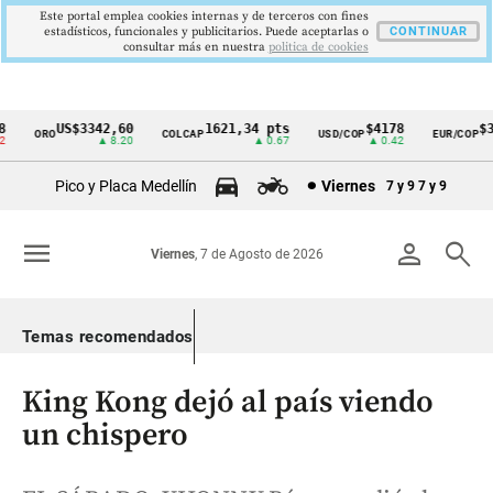
Este portal emplea cookies internas y de terceros con fines
estadísticos, funcionales y publicitarios. Puede aceptarlas o
CONTINUAR
consultar más en nuestra
politica de cookies
US$3342,60
1621,34 pts
$4178
$36
ORO
COLCAP
USD/COP
EUR/COP
Cintillo
▲ 8.20
▲ 0.67
▲ 0.42
de
Pico y Placa Medellín
Viernes
7 y 9
7 y 9
indicadores
económicos
menu
person
search
Viernes
, 7 de Agosto de 2026
Colombia
Temas recomendados
King Kong dejó al país viendo
un chispero