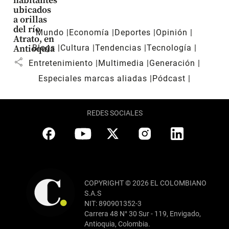
habitantes
ubicados
a orillas
del río
Mundo
Economía
Deportes
Opinión
Atrato, en
Blogs
Cultura
Tendencias
Tecnología
Antioquia
share
Entretenimiento
Multimedia
Generación
Especiales marcas aliadas
Pódcast
REDES SOCIALES
COPYRIGHT © 2026 EL COLOMBIANO
S.A.S
NIT: 890901352-3
Carrera 48 N° 30 Sur - 119, Envigado,
Antioquia, Colombia.