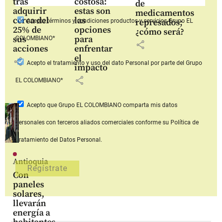
tras
costosa:
de
adquirir
estas son
medicamentos
cerca del
las
represados;
Acepto
términos y condiciones productos y servicios
Grupo EL
25% de
opciones
¿cómo será?
sus
para
COLOMBIANO*
share
acciones
enfrentar
el
share
Acepto
el tratamiento y uso del dato Personal
por parte del Grupo
impacto
share
EL COLOMBIANO*
Acepto que Grupo EL COLOMBIANO
comparta mis datos
personales con terceros aliados comerciales
conforme su Política de
Tratamiento del Datos Personal.
Antioquia
Con
paneles
solares,
llevarán
energía a