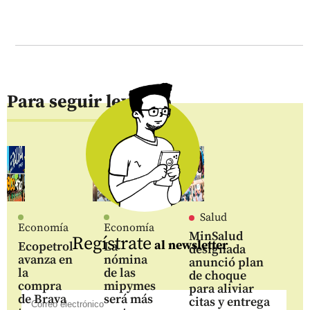
Para seguir leyendo
Salud
Economía
Economía
MinSalud
Regístrate
al newsletter
Ecopetrol
La
designada
avanza en
nómina
anunció plan
la
de las
de choque
compra
mipymes
para aliviar
de Brava
será más
citas y entrega