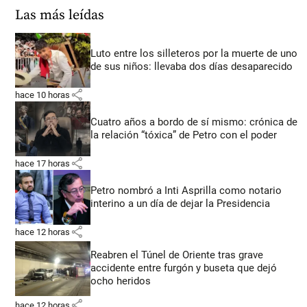
Las más leídas
Luto entre los silleteros por la muerte de uno
de sus niños: llevaba dos días desaparecido
share
hace 10 horas
Cuatro años a bordo de sí mismo: crónica de
la relación “tóxica” de Petro con el poder
share
hace 17 horas
Petro nombró a Inti Asprilla como notario
interino a un día de dejar la Presidencia
share
hace 12 horas
Reabren el Túnel de Oriente tras grave
accidente entre furgón y buseta que dejó
ocho heridos
share
hace 12 horas