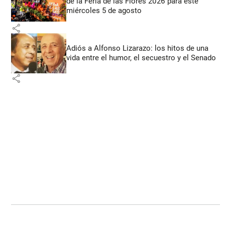
de la Feria de las Flores 2026 para este
miércoles 5 de agosto
share
Adiós a Alfonso Lizarazo: los hitos de una
vida entre el humor, el secuestro y el Senado
share