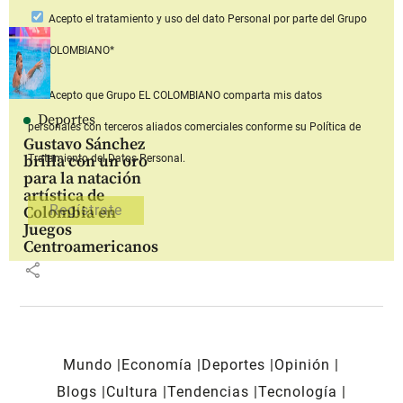
Acepto
el tratamiento y uso del dato Personal
por parte del Grupo
EL COLOMBIANO*
Acepto que Grupo EL COLOMBIANO
comparta mis datos
Deportes
personales con terceros aliados comerciales
conforme su Política de
Gustavo Sánchez
brilla con un oro
Tratamiento del Datos Personal.
para la natación
artística de
Colombia en
Juegos
Centroamericanos
share
Mundo
Economía
Deportes
Opinión
Blogs
Cultura
Tendencias
Tecnología