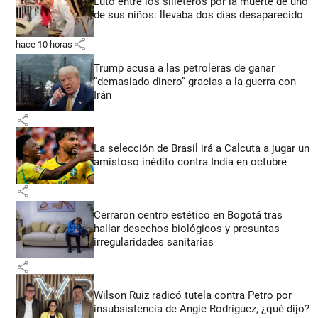
Luto entre los silleteros por la muerte de uno
de sus niños: llevaba dos días desaparecido
share
hace 10 horas
Trump acusa a las petroleras de ganar
“demasiado dinero” gracias a la guerra con
Irán
share
La selección de Brasil irá a Calcuta a jugar un
amistoso inédito contra India en octubre
share
Cerraron centro estético en Bogotá tras
hallar desechos biológicos y presuntas
irregularidades sanitarias
share
Wilson Ruiz radicó tutela contra Petro por
insubsistencia de Angie Rodríguez, ¿qué dijo?