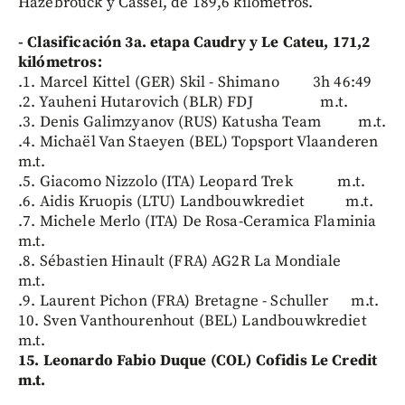
Hazebrouck y Cassel, de 189,6 kilómetros.
- Clasificación 3a. etapa Caudry y Le Cateu, 171,2
kilómetros:
.1. Marcel Kittel (GER) Skil - Shimano 3h 46:49
.2. Yauheni Hutarovich (BLR) FDJ m.t.
.3. Denis Galimzyanov (RUS) Katusha Team m.t.
.4. Michaël Van Staeyen (BEL) Topsport Vlaanderen
m.t.
.5. Giacomo Nizzolo (ITA) Leopard Trek m.t.
.6. Aidis Kruopis (LTU) Landbouwkrediet m.t.
.7. Michele Merlo (ITA) De Rosa-Ceramica Flaminia
m.t.
.8. Sébastien Hinault (FRA) AG2R La Mondiale
m.t.
.9. Laurent Pichon (FRA) Bretagne - Schuller m.t.
10. Sven Vanthourenhout (BEL) Landbouwkrediet
m.t.
15. Leonardo Fabio Duque (COL) Cofidis Le Credit
m.t.