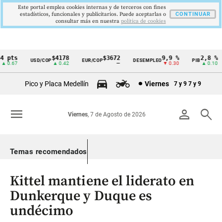
Este portal emplea cookies internas y de terceros con fines
estadísticos, funcionales y publicitarios. Puede aceptarlas o
CONTINUAR
consultar más en nuestra
politica de cookies
 pts
$4178
$3672
9,9 %
2,8 %
USD/COP
EUR/COP
DESEMPLEO
PIB
Cintillo
0.67
▲ 0.42
—
▼ 0.30
▲ 0.10
de
Pico y Placa Medellín
Viernes
7 y 9
7 y 9
indicadores
económicos
menu
person
search
Viernes
, 7 de Agosto de 2026
Colombia
Temas recomendados
Kittel mantiene el liderato en
Dunkerque y Duque es
undécimo