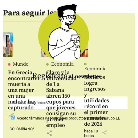
Para seguir leyendo
Mundo
Economía
Economía
En Grecia
Claro y la
Regístrate
al newsletter
Mineros
encontraron
Universidad
logra
muerta a
de La
ingresos
una mujer
Sabana
y
en una
abren 160
utilidades
maleta: hay
cupos para
récord en
capturado
que jóvenes
el primer
consigan su
share
semestre
primer
Acepto
términos y condiciones productos y servicios
Grupo EL
de 2026
empleo
COLOMBIANO*
hace 10
share
share
horas