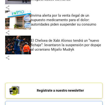
share
Invima alerta por la venta ilegal de un
supuesto medicamento para el dolor:
autoridades piden suspender su consumo
share
El Chelsea de Xabi Alonso tendrá un “nuevo
fichaje”: levantaron la suspensión por dopaje
al ucraniano Mijailo Mudryk
share
Regístrate a nuestro newsletter