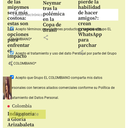
de las
pierde la
Neymar
mipymes
habilidad
tras la
será más
de hacer
polémica
costosa:
amigos?:
en la
estas son
crean
Copa de
las
grupos en
Brasil
Acepto
términos y condiciones productos y servicios
Grupo EL
opciones
WhatsApp
share
para
para
COLOMBIANO*
enfrentar
parchar
el
share
Acepto
el tratamiento y uso del dato Personal
por parte del Grupo
impacto
share
EL COLOMBIANO*
Acepto que Grupo EL COLOMBIANO
comparta mis datos
personales con terceros aliados comerciales
conforme su Política de
Tratamiento del Datos Personal.
Colombia
Indagatoria
a Gloria
Arizabaleta