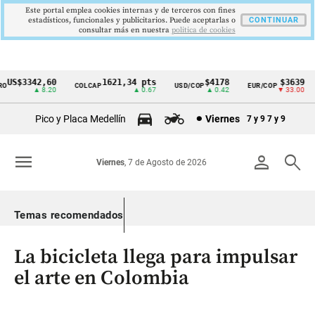
Este portal emplea cookies internas y de terceros con fines
estadísticos, funcionales y publicitarios. Puede aceptarlas o
CONTINUAR
consultar más en nuestra
politica de cookies
US$3342,60
1621,34 pts
$4178
$3639
COLCAP
USD/COP
EUR/COP
Cintillo
▲ 8.20
▲ 0.67
▲ 0.42
▼ 33.00
de
Pico y Placa Medellín
Viernes
7 y 9
7 y 9
indicadores
económicos
menu
person
search
Viernes
, 7 de Agosto de 2026
Colombia
Temas recomendados
La bicicleta llega para impulsar
el arte en Colombia