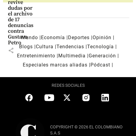
revive
dudas por
el archivo
de 17
denuncias
contra
Gustavo
Mundo
Economía
Deportes
Opinión
Petro
Blogs
Cultura
Tendencias
Tecnología
share
Entretenimiento
Multimedia
Generación
Especiales marcas aliadas
Pódcast
REDES SOCIALES
COPYRIGHT © 2026 EL COLOMBIANO
S.A.S