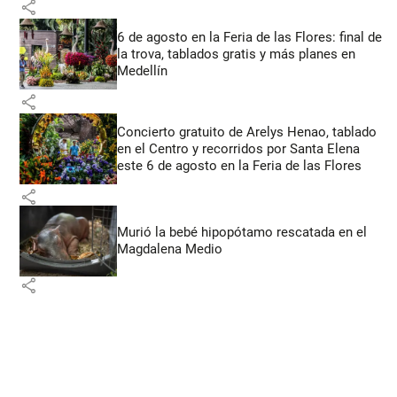
share
6 de agosto en la Feria de las Flores: final de
la trova, tablados gratis y más planes en
Medellín
share
Concierto gratuito de Arelys Henao, tablado
en el Centro y recorridos por Santa Elena
este 6 de agosto en la Feria de las Flores
share
Murió la bebé hipopótamo rescatada en el
Magdalena Medio
share