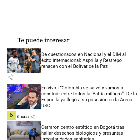
Te puede interesar
De cuestionados en Nacional y el DIM al
éxito internacional: Asprilla y Restrepo
renacen con el Bolívar de la Paz
share
En vivo | “Colombia se salvó y vamos a
construir entre todos la ‘Patria milagro’”: De la
Espriella ya llegó a su posesión en la Arena
USC
share
hace 8 horas
Cerraron centro estético en Bogotá tras
hallar desechos biológicos y presuntas
irregularidades sanitarias