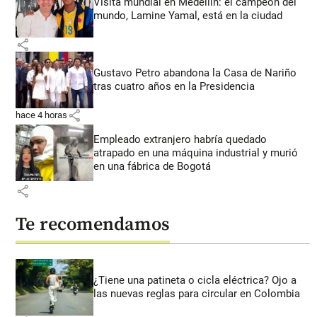
Visita mundial en Medellín: el campeón del
mundo, Lamine Yamal, está en la ciudad
share
Gustavo Petro abandona la Casa de Nariño
tras cuatro años en la Presidencia
share
hace 4 horas
Empleado extranjero habría quedado
atrapado en una máquina industrial y murió
en una fábrica de Bogotá
share
Te recomendamos
¿Tiene una patineta o cicla eléctrica? Ojo a
las nuevas reglas para circular en Colombia