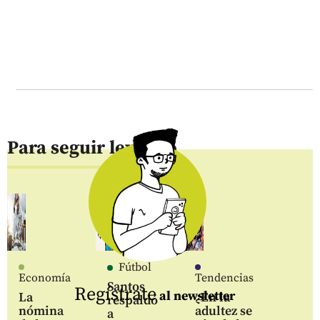
Para seguir leyendo
Fútbol
Economía
Tendencias
Santos
Regístrate
al newsletter
La
¿En la
respaldó
nómina
adultez se
a