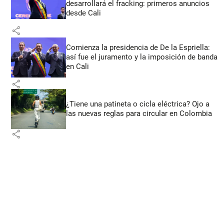
desarrollará el fracking: primeros anuncios
desde Cali
share
Comienza la presidencia de De la Espriella:
así fue el juramento y la imposición de banda
en Cali
share
¿Tiene una patineta o cicla eléctrica? Ojo a
las nuevas reglas para circular en Colombia
share