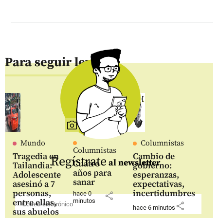
Para seguir leyendo
Mundo
Columnistas
Columnistas
Tragedia en
Cambio de
Regístrate
al newsletter
Cuatro
Tailandia:
gobierno:
años para
Adolescente
esperanzas,
sanar
asesinó a 7
expectativas,
personas,
incertidumbres
hace 0
share
entre ellas,
minutos
share
hace 6 minutos
sus abuelos