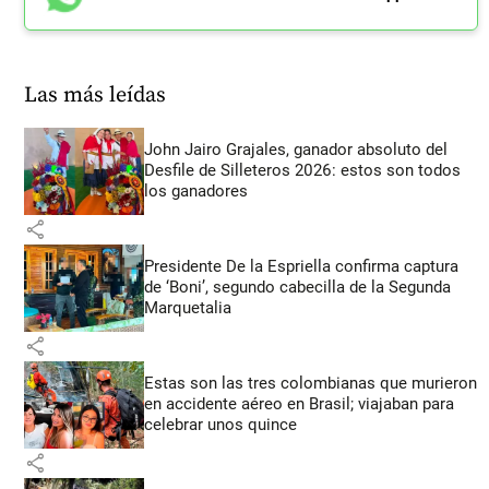
Las más leídas
John Jairo Grajales, ganador absoluto del
Desfile de Silleteros 2026: estos son todos
los ganadores
share
Presidente De la Espriella confirma captura
de ‘Boni’, segundo cabecilla de la Segunda
Marquetalia
share
Estas son las tres colombianas que murieron
en accidente aéreo en Brasil; viajaban para
celebrar unos quince
share