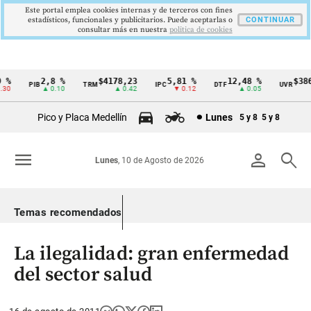
Este portal emplea cookies internas y de terceros con fines
estadísticos, funcionales y publicitarios. Puede aceptarlas o
CONTINUAR
consultar más en nuestra
politica de cookies
%
2,8 %
$4178,23
5,81 %
12,48 %
$386,
PIB
TRM
IPC
DTF
UVR
Cintillo
0
▲ 0.10
▲ 0.42
▼ 0.12
▲ 0.05
▲
de
Pico y Placa Medellín
Lunes
5 y 8
5 y 8
indicadores
económicos
menu
person
search
Lunes
, 10 de Agosto de 2026
Colombia
Temas recomendados
La ilegalidad: gran enfermedad
del sector salud