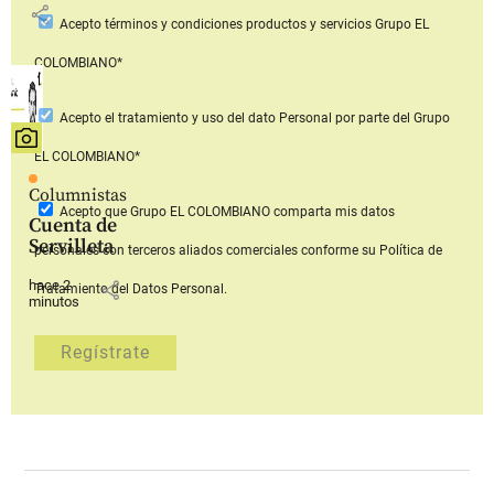
share
Acepto
términos y condiciones productos y servicios
Grupo EL
COLOMBIANO*
Acepto
el tratamiento y uso del dato Personal
por parte del Grupo
EL COLOMBIANO*
Columnistas
Acepto que Grupo EL COLOMBIANO
comparta mis datos
Cuenta de
Servilleta
personales con terceros aliados comerciales
conforme su Política de
hace 2
share
Tratamiento del Datos Personal.
minutos