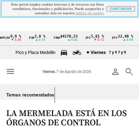
Este portal emplea cookies internas y de terceros con fines
estadísticos, funcionales y publicitarios. Puede aceptarlas o
CONTINUAR
consultar más en nuestra
politica de cookies
9,9 %
2,8 %
$4178,23
5,81 %
12,48 %
LEO
PIB
TRM
IPC
DTF
U
Cintillo
▼ 0.30
▲ 0.10
▲ 0.42
▼ 0.12
▲ 0.05
de
Pico y Placa Medellín
Viernes
7 y 9
7 y 9
indicadores
económicos
menu
person
search
Viernes
, 7 de Agosto de 2026
Colombia
Temas recomendados
LA MERMELADA ESTÁ EN LOS
ÓRGANOS DE CONTROL