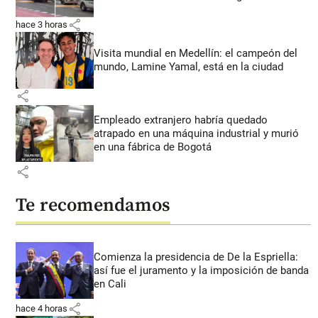
share
hace 3 horas
Visita mundial en Medellín: el campeón del
mundo, Lamine Yamal, está en la ciudad
share
Empleado extranjero habría quedado
atrapado en una máquina industrial y murió
en una fábrica de Bogotá
share
Te recomendamos
Comienza la presidencia de De la Espriella:
así fue el juramento y la imposición de banda
en Cali
share
hace 4 horas