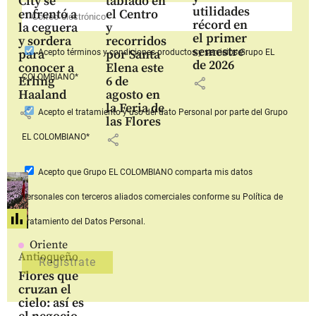
City se
tablado en
utilidades
enfrentó a
el Centro
récord en
la ceguera
y
el primer
y sordera
recorridos
semestre
para
por Santa
Acepto
términos y condiciones productos y servicios
Grupo EL
de 2026
conocer a
Elena este
COLOMBIANO*
Erling
6 de
share
Haaland
agosto en
la Feria de
share
Acepto
el tratamiento y uso del dato Personal
por parte del Grupo
las Flores
share
EL COLOMBIANO*
Acepto que Grupo EL COLOMBIANO
comparta mis datos
personales con terceros aliados comerciales
conforme su Política de
Tratamiento del Datos Personal.
Oriente
Antioqueño
Flores que
cruzan el
cielo: así es