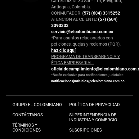
Carrera 48 N° 30 Sur - 119, Envigado,
Antioquia, Colombia.
CONMUTADOR:
(57) (604) 3315252
ATENCIÓN AL CLIENTE:
(57) (604)
3393333
servicio@elcolombiano.com.co
*Para asuntos relacionados con
peticiones, quejas y reclamos (PQR),
haz clic aquí
PROGRAMA DE TRANSPARENCIA Y
ÉTICA EMPRESARIAL:
oficialdecumplimiento@elcolombiano.com.
*Buzón exclusivo para notificaciones judiciales:
notificacionesjudiciales@elcolombiano.com.co
GRUPO EL COLOMBIANO
POLÍTICA DE PRIVACIDAD
CONTÁCTANOS
SUPERINTENDENCIA DE
INDUSTRIA Y COMERCIO
TÉRMINOS Y
CONDICIONES
SUSCRIPCIONES