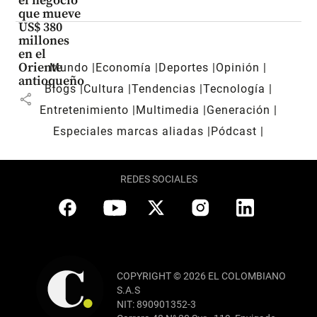
el negocio
que mueve
US$ 380
millones
en el
Oriente
Mundo
Economía
Deportes
Opinión
antioqueño
Blogs
Cultura
Tendencias
Tecnología
share
Entretenimiento
Multimedia
Generación
Especiales marcas aliadas
Pódcast
REDES SOCIALES
COPYRIGHT © 2026 EL COLOMBIANO
S.A.S
NIT: 890901352-3