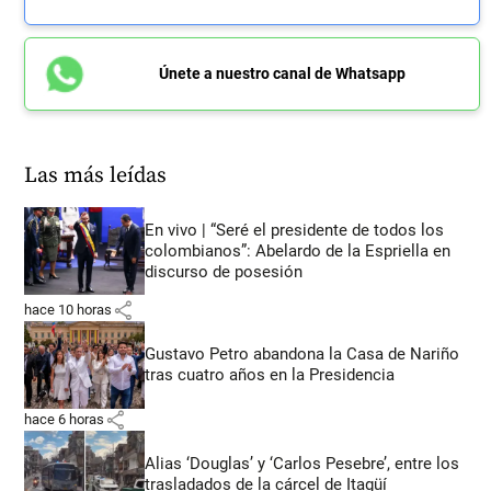
Únete a nuestro canal de Whatsapp
Las más leídas
En vivo | “Seré el presidente de todos los
colombianos”: Abelardo de la Espriella en
discurso de posesión
share
hace 10 horas
Gustavo Petro abandona la Casa de Nariño
tras cuatro años en la Presidencia
share
hace 6 horas
Alias ‘Douglas’ y ‘Carlos Pesebre’, entre los
trasladados de la cárcel de Itagüí