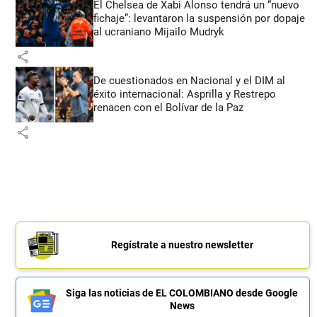
El Chelsea de Xabi Alonso tendrá un “nuevo
fichaje”: levantaron la suspensión por dopaje
al ucraniano Mijailo Mudryk
share
De cuestionados en Nacional y el DIM al
éxito internacional: Asprilla y Restrepo
renacen con el Bolívar de la Paz
share
Regístrate a nuestro newsletter
Siga las noticias de EL COLOMBIANO desde Google
News