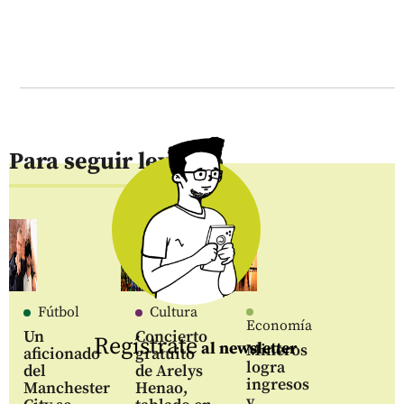
Para seguir leyendo
Fútbol
Cultura
Economía
Un
Concierto
Regístrate
al newsletter
Mineros
aficionado
gratuito
logra
del
de Arelys
ingresos
Manchester
Henao,
y