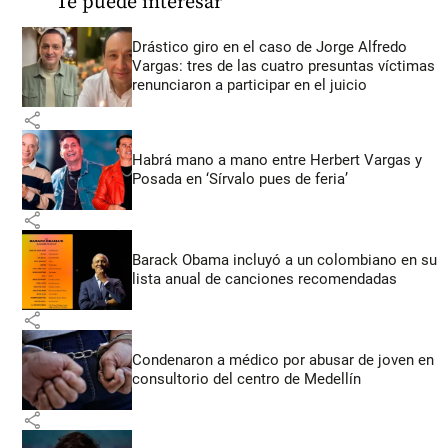
Te puede interesar
Drástico giro en el caso de Jorge Alfredo
Vargas: tres de las cuatro presuntas víctimas
renunciaron a participar en el juicio
share
Habrá mano a mano entre Herbert Vargas y
Posada en ‘Sírvalo pues de feria’
share
Barack Obama incluyó a un colombiano en su
lista anual de canciones recomendadas
share
Condenaron a médico por abusar de joven en
consultorio del centro de Medellín
share