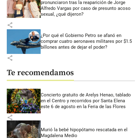
pronunciaron tras la reaparición de Jorge
Alfredo Vargas por caso de presunto acoso
sexual, ¿qué dijeron?
share
¿Por qué el Gobierno Petro se afanó en
comprar cuatro aeronaves militares por $1.5
billones antes de dejar el poder?
share
Te recomendamos
Concierto gratuito de Arelys Henao, tablado
en el Centro y recorridos por Santa Elena
este 6 de agosto en la Feria de las Flores
share
Murió la bebé hipopótamo rescatada en el
Magdalena Medio