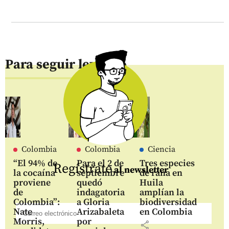
Para seguir leyendo
Colombia
Colombia
Ciencia
“El 94% de
Para el 2 de
Tres especies
Regístrate
al newsletter
la cocaína
septiembre
de rana en
proviene
quedó
Huila
de
indagatoria
amplían la
Colombia”:
a Gloria
biodiversidad
Nate
Arizabaleta
en Colombia
Morris,
por
share