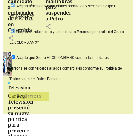
candidato
maniobras
a
para
Acepto
términos y condiciones productos y servicios
Grupo EL
embajador
suspender
COLOMBIANO*
de EE. UU.
a Petro
en
share
Colombia
Acepto
el tratamiento y uso del dato Personal
por parte del Grupo
share
EL COLOMBIANO*
Acepto que Grupo EL COLOMBIANO
comparta mis datos
personales con terceros aliados comerciales
conforme su Política de
Tratamiento del Datos Personal.
Televisión
Caracol
Televisión
presentó
su nueva
política
para
prevenir