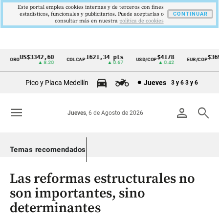
Este portal emplea cookies internas y de terceros con fines
estadísticos, funcionales y publicitarios. Puede aceptarlas o
CONTINUAR
consultar más en nuestra
politica de cookies
US$3342,60
1621,34 pts
$4178
$3697
ORO
COLCAP
USD/COP
EUR/COP
Cintillo
▲ 8.20
▲ 0.67
▲ 0.42
—
de
Pico y Placa Medellín
Jueves
3 y 6
3 y 6
indicadores
económicos
menu
person
search
Jueves
, 6 de Agosto de 2026
Colombia
Temas recomendados
Las reformas estructurales no
son importantes, sino
determinantes