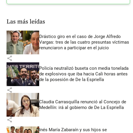
Las más leídas
Drástico giro en el caso de Jorge Alfredo
Vargas: tres de las cuatro presuntas víctimas
renunciaron a participar en el juicio
share
Policía neutralizó buseta con media tonelada
de explosivos que iba hacia Cali horas antes
de la posesión de De la Espriella
share
Claudia Carrasquilla renunció al Concejo de
Medellín: irá al gobierno de De La Espriella
share
Inés María Zabaraín y sus hijos se