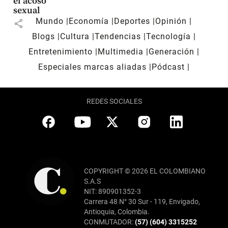
el acoso
sexual
Mundo
Economía
Deportes
Opinión
share
Blogs
Cultura
Tendencias
Tecnología
Entretenimiento
Multimedia
Generación
Especiales marcas aliadas
Pódcast
REDES SOCIALES
COPYRIGHT © 2026 EL COLOMBIANO
S.A.S
NIT: 890901352-3
Carrera 48 N° 30 Sur - 119, Envigado,
Antioquia, Colombia.
CONMUTADOR:
(57) (604) 3315252