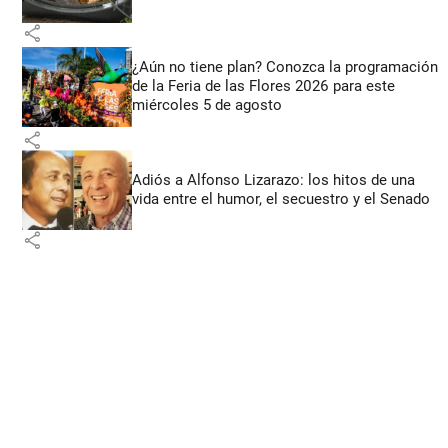
share
¿Aún no tiene plan? Conozca la programación
de la Feria de las Flores 2026 para este
miércoles 5 de agosto
share
Adiós a Alfonso Lizarazo: los hitos de una
vida entre el humor, el secuestro y el Senado
share