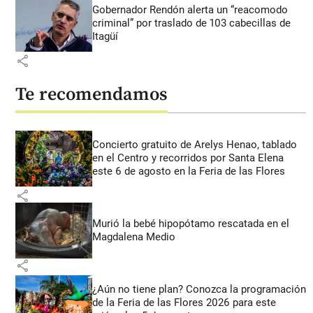
Gobernador Rendón alerta un “reacomodo
criminal” por traslado de 103 cabecillas de
Itagüí
share
Te recomendamos
Concierto gratuito de Arelys Henao, tablado
en el Centro y recorridos por Santa Elena
este 6 de agosto en la Feria de las Flores
share
Murió la bebé hipopótamo rescatada en el
Magdalena Medio
share
¿Aún no tiene plan? Conozca la programación
de la Feria de las Flores 2026 para este