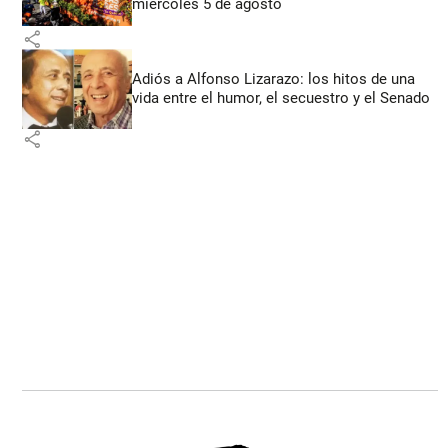
miércoles 5 de agosto
share
Adiós a Alfonso Lizarazo: los hitos de una
vida entre el humor, el secuestro y el Senado
share