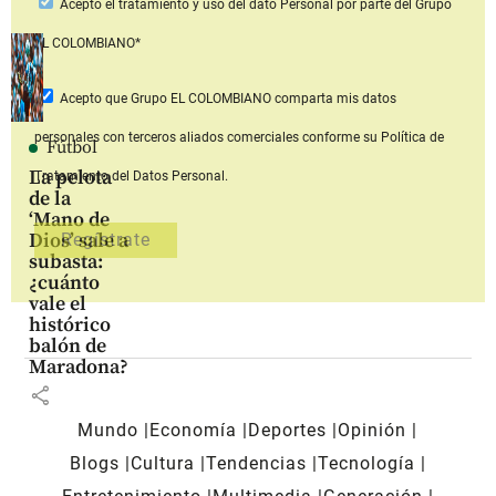
Acepto
el tratamiento y uso del dato Personal
por parte del Grupo
EL COLOMBIANO*
Acepto que Grupo EL COLOMBIANO
comparta mis datos
personales con terceros aliados comerciales
conforme su Política de
Fútbol
La pelota
Tratamiento del Datos Personal.
de la
‘Mano de
Dios’ sale a
subasta:
¿cuánto
vale el
histórico
balón de
Maradona?
share
Mundo
Economía
Deportes
Opinión
Blogs
Cultura
Tendencias
Tecnología