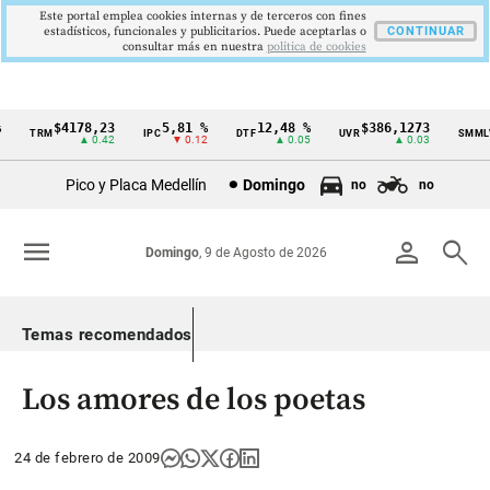
Este portal emplea cookies internas y de terceros con fines
estadísticos, funcionales y publicitarios. Puede aceptarlas o
CONTINUAR
consultar más en nuestra
politica de cookies
$4178,23
5,81 %
12,48 %
$386,1273
$
TRM
IPC
DTF
UVR
SMMLV
Cintillo
▲ 0.42
▼ 0.12
▲ 0.05
▲ 0.03
de
Pico y Placa Medellín
Domingo
no
no
indicadores
económicos
menu
person
search
Domingo
, 9 de Agosto de 2026
Colombia
Temas recomendados
Los amores de los poetas
24 de febrero de 2009