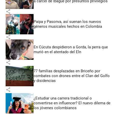
a cárcel de Ibagué por presuntos privilegios
share
Paipa y Pasonva, así suenan los nuevos
géneros musicales hechos en Colombia
share
En Cúcuta despidieron a Gorda, la perra que
murió en el atentado del Eln
share
77 familias desplazadas en Briceño por
combates con drones entre el Clan del Golfo
y disidencias
share
¿Estudiar una carrera tradicional o
convertirse en influencer? El nuevo dilema de
los jóvenes colombianos