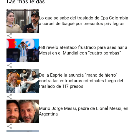
Las más leídas
Lo que se sabe del traslado de Epa Colombia
a cárcel de Ibagué por presuntos privilegios
share
FBI reveló atentado frustrado para asesinar a
Messi en el Mundial con “cuatro bombas”
share
De la Espriella anuncia “mano de hierro”
contra las estructuras criminales luego del
traslado de 117 presos
share
Murió Jorge Messi, padre de Lionel Messi, en
Argentina
share