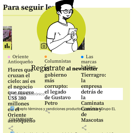
Para seguir leyendo
Oriente
Las
Columnistas
Antioqueño
marcas
Regístrate
hablan
al newsletter
El
Flores que
gobierno
Tierragro:
cruzan el
más
la
cielo: así es
corrupto:
empresa
el negocio
el legado
detrás de
que mueve
de Gustavo
la
US$ 380
Petro
Caminata
millones
Canina y
en el
Acepto
términos y condiciones productos y servicios
Grupo EL
share
de
Oriente
Mascotas
COLOMBIANO*
antioqueño
share
share