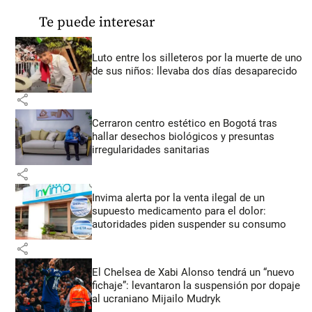
Te puede interesar
Luto entre los silleteros por la muerte de uno
de sus niños: llevaba dos días desaparecido
share
Cerraron centro estético en Bogotá tras
hallar desechos biológicos y presuntas
irregularidades sanitarias
share
Invima alerta por la venta ilegal de un
supuesto medicamento para el dolor:
autoridades piden suspender su consumo
share
El Chelsea de Xabi Alonso tendrá un “nuevo
fichaje”: levantaron la suspensión por dopaje
al ucraniano Mijailo Mudryk