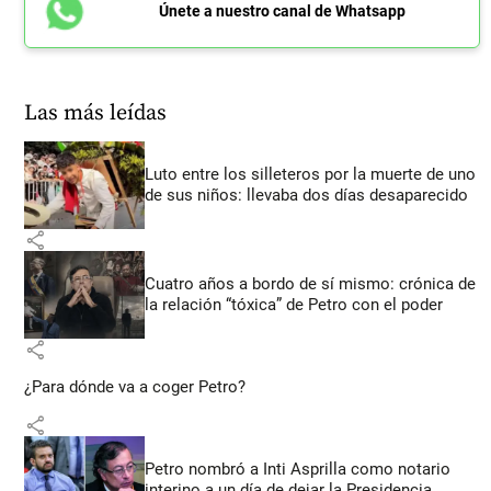
Únete a nuestro canal de Whatsapp
Las más leídas
Luto entre los silleteros por la muerte de uno
de sus niños: llevaba dos días desaparecido
share
Cuatro años a bordo de sí mismo: crónica de
la relación “tóxica” de Petro con el poder
share
¿Para dónde va a coger Petro?
share
Petro nombró a Inti Asprilla como notario
interino a un día de dejar la Presidencia