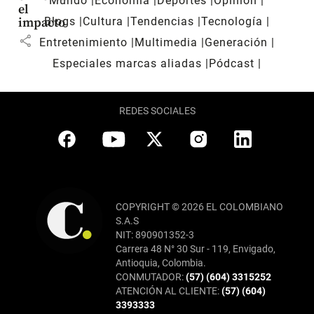
Mundo
Economía
Deportes
Opinión
el
Blogs
Cultura
Tendencias
Tecnología
impacto
share
Entretenimiento
Multimedia
Generación
Especiales marcas aliadas
Pódcast
REDES SOCIALES
COPYRIGHT © 2026 EL COLOMBIANO
S.A.S
NIT: 890901352-3
Carrera 48 N° 30 Sur - 119, Envigado,
Antioquia, Colombia.
CONMUTADOR:
(57) (604) 3315252
ATENCIÓN AL CLIENTE:
(57) (604)
3393333