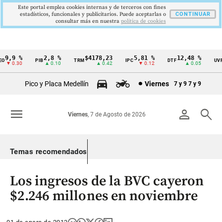
Este portal emplea cookies internas y de terceros con fines
estadísticos, funcionales y publicitarios. Puede aceptarlas o
CONTINUAR
consultar más en nuestra
politica de cookies
9,9 %
2,8 %
$4178,23
5,81 %
12,48 %
$
PIB
TRM
IPC
DTF
UVR
Cintillo
▼ 0.30
▲ 0.10
▲ 0.42
▼ 0.12
▲ 0.05
de
Pico y Placa Medellín
Viernes
7 y 9
7 y 9
indicadores
económicos
menu
person
search
Viernes
, 7 de Agosto de 2026
Colombia
Temas recomendados
Los ingresos de la BVC cayeron
$2.246 millones en noviembre