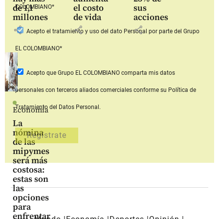
de 1,1
el costo
sus
COLOMBIANO*
millones
de vida
acciones
share
share
share
Acepto
el tratamiento y uso del dato Personal
por parte del Grupo
EL COLOMBIANO*
Acepto que Grupo EL COLOMBIANO
comparta mis datos
personales con terceros aliados comerciales
conforme su Política de
Tratamiento del Datos Personal.
Economía
La
nómina
de las
mipymes
será más
costosa:
estas son
las
opciones
para
enfrentar