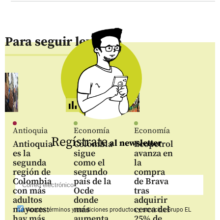
Para seguir leyendo
Antioquia
Economía
Economía
Regístrate
al newsletter
Antioquia
Colombia
Ecopetrol
es la
sigue
avanza en
segunda
como el
la
región de
segundo
compra
Colombia
país de la
de Brava
con más
Ocde
tras
adultos
donde
adquirir
mayores:
más
cerca del
Acepto
términos y condiciones productos y servicios
Grupo EL
hay más
aumenta
25% de