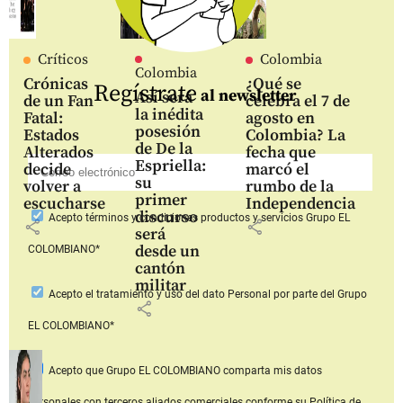
Críticos
Colombia
Colombia
Crónicas
¿Qué se
Regístrate
al newsletter
Así será
de un Fan
celebra el 7 de
la inédita
Fatal:
agosto en
posesión
Estados
Colombia? La
de De la
Alterados
fecha que
Espriella:
decide
marcó el
su
volver a
rumbo de la
primer
escucharse
Independencia
discurso
Acepto
términos y condiciones productos y servicios
Grupo EL
share
share
será
desde un
COLOMBIANO*
cantón
militar
Acepto
el tratamiento y uso del dato Personal
por parte del Grupo
share
EL COLOMBIANO*
Acepto que Grupo EL COLOMBIANO
comparta mis datos
personales con terceros aliados comerciales
conforme su Política de