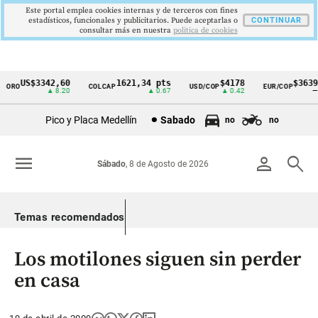
Este portal emplea cookies internas y de terceros con fines
estadísticos, funcionales y publicitarios. Puede aceptarlas o
CONTINUAR
consultar más en nuestra
politica de cookies
US$3342,60
1621,34 pts
$4178
$3639
ORO
COLCAP
USD/COP
EUR/COP
Cintillo
▲ 8.20
▲ 0.67
▲ 0.42
—
de
Pico y Placa Medellín
Sabado
no
no
indicadores
económicos
menu
person
search
Sábado
, 8 de Agosto de 2026
Colombia
Temas recomendados
Los motilones siguen sin perder
en casa