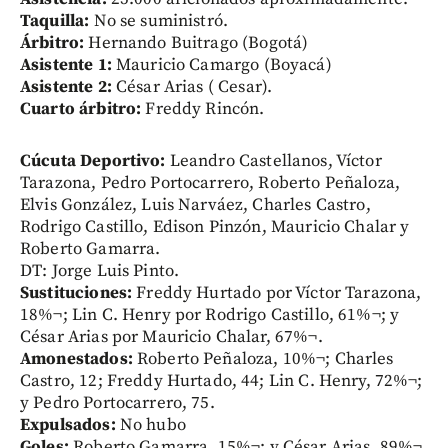
Taquilla:
No se suministró.
Árbitro:
Hernando Buitrago (Bogotá)
Asistente 1:
Mauricio Camargo (Boyacá)
Asistente 2:
César Arias ( Cesar).
Cuarto árbitro:
Freddy Rincón.
Cúcuta Deportivo:
Leandro Castellanos, Víctor
Tarazona, Pedro Portocarrero, Roberto Peñaloza,
Elvis González, Luis Narváez, Charles Castro,
Rodrigo Castillo, Edison Pinzón, Mauricio Chalar y
Roberto Gamarra.
DT: Jorge Luis Pinto.
Sustituciones:
Freddy Hurtado por Víctor Tarazona,
18%¬; Lin C. Henry por Rodrigo Castillo, 61%¬; y
César Arias por Mauricio Chalar, 67%¬.
Amonestados:
Roberto Peñaloza, 10%¬; Charles
Castro, 12; Freddy Hurtado, 44; Lin C. Henry, 72%¬;
y Pedro Portocarrero, 75.
Expulsados:
No hubo
Goles:
Roberto Gamarra, 15%¬; y César Arias, 89%¬.