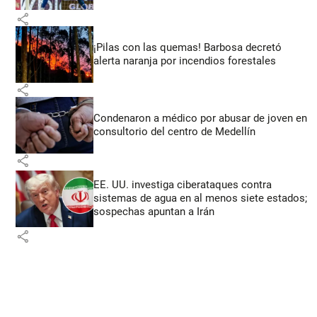
share
¡Pilas con las quemas! Barbosa decretó
alerta naranja por incendios forestales
share
Condenaron a médico por abusar de joven en
consultorio del centro de Medellín
share
EE. UU. investiga ciberataques contra
sistemas de agua en al menos siete estados;
sospechas apuntan a Irán
share