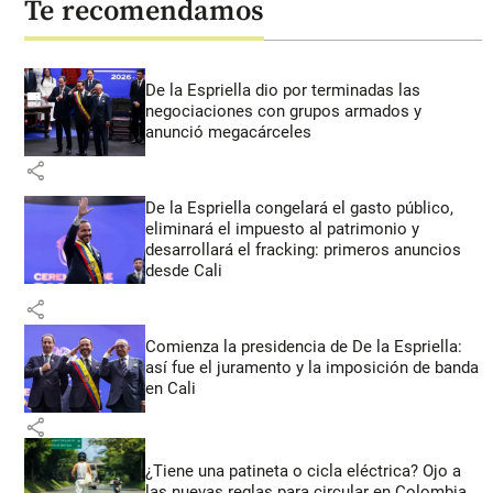
Te recomendamos
De la Espriella dio por terminadas las
negociaciones con grupos armados y
anunció megacárceles
share
De la Espriella congelará el gasto público,
eliminará el impuesto al patrimonio y
desarrollará el fracking: primeros anuncios
desde Cali
share
Comienza la presidencia de De la Espriella:
así fue el juramento y la imposición de banda
en Cali
share
¿Tiene una patineta o cicla eléctrica? Ojo a
las nuevas reglas para circular en Colombia