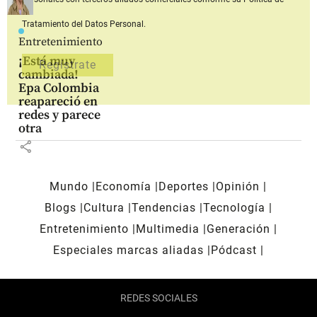
Tratamiento del Datos Personal.
Entretenimiento
¡Está muy
cambiada!
Epa Colombia
reapareció en
redes y parece
otra
share
Mundo
Economía
Deportes
Opinión
Blogs
Cultura
Tendencias
Tecnología
Entretenimiento
Multimedia
Generación
Especiales marcas aliadas
Pódcast
REDES SOCIALES