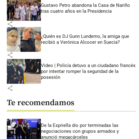
Gustavo Petro abandona la Casa de Nariño
tras cuatro años en la Presidencia
share
¿Quién es DJ Gunn Lundemo, la amiga que
recibió a Verónica Alcocer en Suecia?
share
Video | Policía detuvo a un ciudadano francés
por intentar romper la seguridad de la
posesión
share
Te recomendamos
De la Espriella dio por terminadas las
negociaciones con grupos armados y
anunció megacárceles