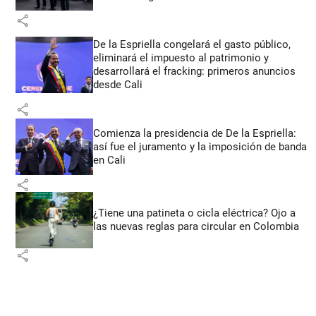
share
De la Espriella congelará el gasto público,
eliminará el impuesto al patrimonio y
desarrollará el fracking: primeros anuncios
desde Cali
share
Comienza la presidencia de De la Espriella:
así fue el juramento y la imposición de banda
en Cali
share
¿Tiene una patineta o cicla eléctrica? Ojo a
las nuevas reglas para circular en Colombia
share