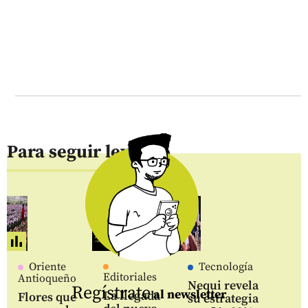
Para seguir leyendo
Oriente
Tecnología
Editoriales
Antioqueño
Nequi revela
Regístrate
al newsletter
La llegada
Flores que
su estrategia