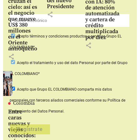
del nuevo
cruzan el
con IA: 80%
Presidente
cielo: así es
de atención
el negocio
automatizada
share
que mueve
y cartera de
US$ 380
crédito
millones
multiplicada
en el
por diez
Acepto
términos y condiciones productos y servicios
Grupo EL
Oriente
share
COLOMBIANO*
antioqueño
share
Acepto
el tratamiento y uso del dato Personal
por parte del Grupo
EL COLOMBIANO*
Acepto que Grupo EL COLOMBIANO
comparta mis datos
personales con terceros aliados comerciales
conforme su Política de
Colombia
Entre
Tratamiento del Datos Personal.
caras
nuevas y
viejos
conocidos: