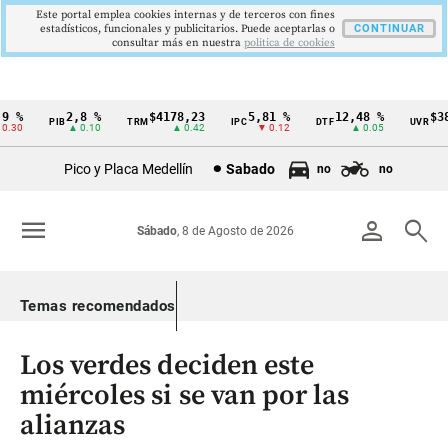
Este portal emplea cookies internas y de terceros con fines
estadísticos, funcionales y publicitarios. Puede aceptarlas o
CONTINUAR
consultar más en nuestra
politica de cookies
 %
2,8 %
$4178,23
5,81 %
12,48 %
$386
PIB
TRM
IPC
DTF
UVR
Cintillo
.30
▲ 0.10
▲ 0.42
▼ 0.12
▲ 0.05
de
Pico y Placa Medellín
Sabado
no
no
indicadores
económicos
menu
person
search
Sábado
, 8 de Agosto de 2026
Colombia
Temas recomendados
Los verdes deciden este
miércoles si se van por las
alianzas