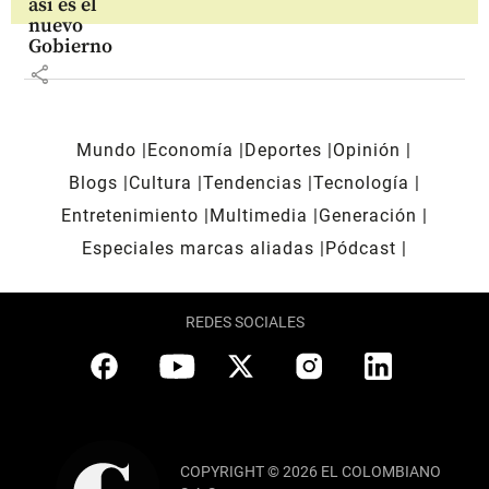
así es el
nuevo
Gobierno
share
Mundo
Economía
Deportes
Opinión
Blogs
Cultura
Tendencias
Tecnología
Entretenimiento
Multimedia
Generación
Especiales marcas aliadas
Pódcast
REDES SOCIALES
COPYRIGHT © 2026 EL COLOMBIANO