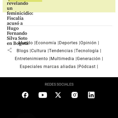
revelando
un
feminicidio:
Fiscalía
acusó a
Hugo
Fernando
Silva Soto
Mundo
Economía
Deportes
Opinión
en Bogotá
share
Blogs
Cultura
Tendencias
Tecnología
Entretenimiento
Multimedia
Generación
Especiales marcas aliadas
Pódcast
REDES SOCIALES