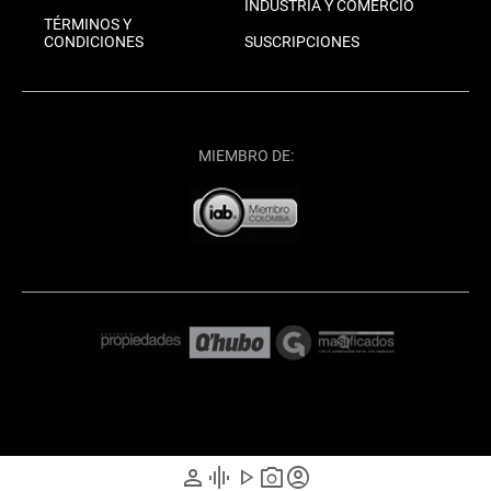
INDUSTRIA Y COMERCIO
TÉRMINOS Y
CONDICIONES
SUSCRIPCIONES
MIEMBRO DE:
person
graphic_eq
play_arrow
photo_camera
account_circle