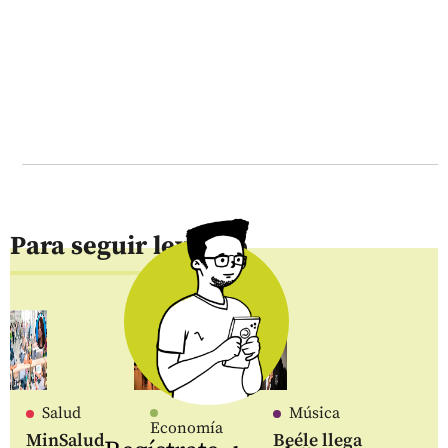
Para seguir leyendo
Salud
Música
Economía
MinSalud
Beéle llega