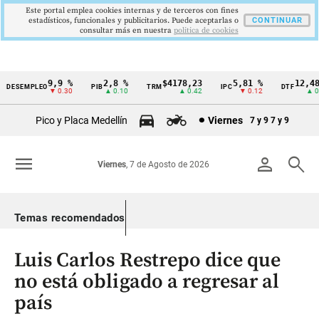
Este portal emplea cookies internas y de terceros con fines
estadísticos, funcionales y publicitarios. Puede aceptarlas o
CONTINUAR
consultar más en nuestra
politica de cookies
9,9 %
2,8 %
$4178,23
5,81 %
12,48 
DESEMPLEO
PIB
TRM
IPC
DTF
Cintillo
▼ 0.30
▲ 0.10
▲ 0.42
▼ 0.12
▲ 0.0
de
Pico y Placa Medellín
Viernes
7 y 9
7 y 9
indicadores
económicos
menu
person
search
Viernes
, 7 de Agosto de 2026
Colombia
Temas recomendados
Luis Carlos Restrepo dice que
no está obligado a regresar al
país