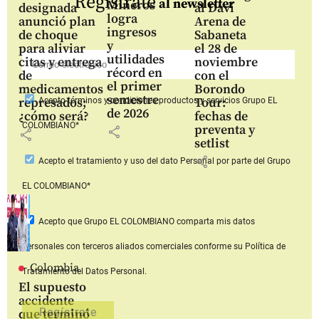
Regístrate
al newsletter
Mineros
designada
al Davi
logra
anunció plan
Arena de
ingresos
de choque
Sabaneta
y
para aliviar
el 28 de
utilidades
citas y entrega
noviembre
récord en
de
con el
el primer
medicamentos
Borondo
semestre
represados;
Tour:
Acepto
términos y condiciones productos y servicios
Grupo EL
de 2026
¿cómo será?
fechas de
COLOMBIANO*
preventa y
share
share
setlist
share
Acepto
el tratamiento y uso del dato Personal
por parte del Grupo
EL COLOMBIANO*
Acepto que Grupo EL COLOMBIANO
comparta mis datos
personales con terceros aliados comerciales
conforme su Política de
Colombia
Tratamiento del Datos Personal.
El supuesto
accidente
que terminó