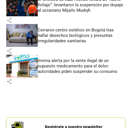
fichaje”: levantaron la suspensión por dopaje
al ucraniano Mijailo Mudryk
share
Cerraron centro estético en Bogotá tras
hallar desechos biológicos y presuntas
irregularidades sanitarias
share
Invima alerta por la venta ilegal de un
supuesto medicamento para el dolor:
autoridades piden suspender su consumo
share
Regístrate a nuestro newsletter