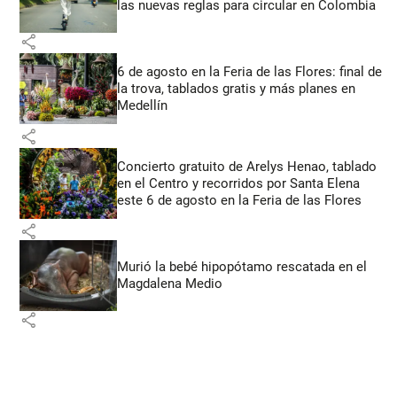
las nuevas reglas para circular en Colombia
share
6 de agosto en la Feria de las Flores: final de
la trova, tablados gratis y más planes en
Medellín
share
Concierto gratuito de Arelys Henao, tablado
en el Centro y recorridos por Santa Elena
este 6 de agosto en la Feria de las Flores
share
Murió la bebé hipopótamo rescatada en el
Magdalena Medio
share