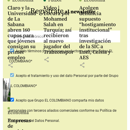
Claro y la
Video |
Acolgen
Regístrate
al newsletter
Universidad
Locura por
denuncia
de La
Mohamed
supuesto
Sabana
Salah en
“hostigamiento
abren 160
Turquía; así
institucional”
cupos para
recibieron
tras
que jóvenes
al nuevo
investigación
consigan su
jugador del
de la SIC a
primer
Trabzonspor
Enel, Celsia y
Acepto
términos y condiciones productos y servicios
Grupo EL
empleo
AES
share
COLOMBIANO*
share
share
Acepto
el tratamiento y uso del dato Personal
por parte del Grupo
EL COLOMBIANO*
Acepto que Grupo EL COLOMBIANO
comparta mis datos
personales con terceros aliados comerciales
conforme su Política de
Economía
Empresas
Tratamiento del Datos Personal.
de