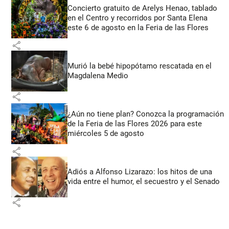
Concierto gratuito de Arelys Henao, tablado
en el Centro y recorridos por Santa Elena
este 6 de agosto en la Feria de las Flores
share
Murió la bebé hipopótamo rescatada en el
Magdalena Medio
share
¿Aún no tiene plan? Conozca la programación
de la Feria de las Flores 2026 para este
miércoles 5 de agosto
share
Adiós a Alfonso Lizarazo: los hitos de una
vida entre el humor, el secuestro y el Senado
share