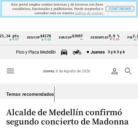
Este portal emplea cookies internas y de terceros con fines
estadísticos, funcionales y publicitarios. Puede aceptarlas o
CONTINUAR
consultar más en nuestra
politica de cookies
,34 pts
$4178
$3697
9,9 %
2,8 
USD/COP
EUR/COP
DESEMPLEO
PIB
Cintillo
▲ 0.67
▲ 0.42
—
▼ 0.30
▲ 0.1
de
Pico y Placa Medellín
Jueves
3 y 6
3 y 6
indicadores
económicos
menu
person
search
Jueves
, 6 de Agosto de 2026
Colombia
Temas recomendados
Alcalde de Medellín confirmó
segundo concierto de Madonna