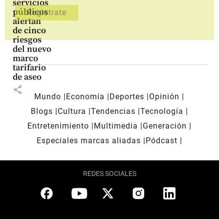
servicios
públicos
alertan
de cinco
riesgos
del nuevo
marco
tarifario
de aseo
share
Mundo
Economía
Deportes
Opinión
Blogs
Cultura
Tendencias
Tecnología
Entretenimiento
Multimedia
Generación
Especiales marcas aliadas
Pódcast
REDES SOCIALES