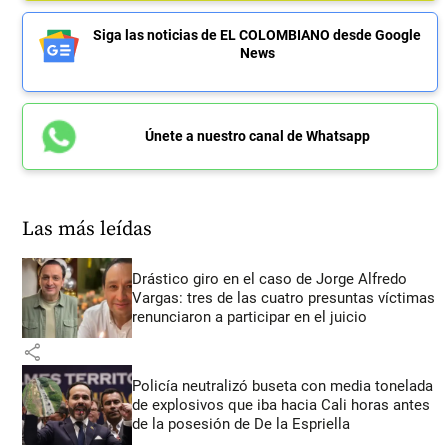
Siga las noticias de EL COLOMBIANO desde Google
News
Únete a nuestro canal de Whatsapp
Las más leídas
Drástico giro en el caso de Jorge Alfredo
Vargas: tres de las cuatro presuntas víctimas
renunciaron a participar en el juicio
share
Policía neutralizó buseta con media tonelada
de explosivos que iba hacia Cali horas antes
de la posesión de De la Espriella