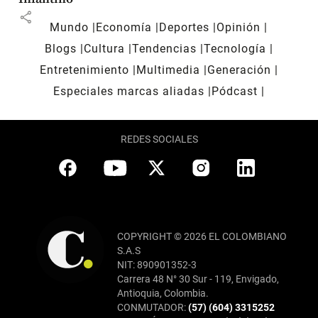
share
Mundo
Economía
Deportes
Opinión
Blogs
Cultura
Tendencias
Tecnología
Entretenimiento
Multimedia
Generación
Especiales marcas aliadas
Pódcast
REDES SOCIALES
COPYRIGHT © 2026 EL COLOMBIANO
S.A.S
NIT: 890901352-3
Carrera 48 N° 30 Sur - 119, Envigado,
Antioquia, Colombia.
CONMUTADOR:
(57) (604) 3315252