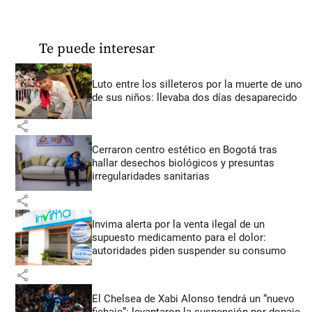
Te puede interesar
Luto entre los silleteros por la muerte de uno
de sus niños: llevaba dos días desaparecido
share
Cerraron centro estético en Bogotá tras
hallar desechos biológicos y presuntas
irregularidades sanitarias
share
Invima alerta por la venta ilegal de un
supuesto medicamento para el dolor:
autoridades piden suspender su consumo
share
El Chelsea de Xabi Alonso tendrá un “nuevo
fichaje”: levantaron la suspensión por dopaje