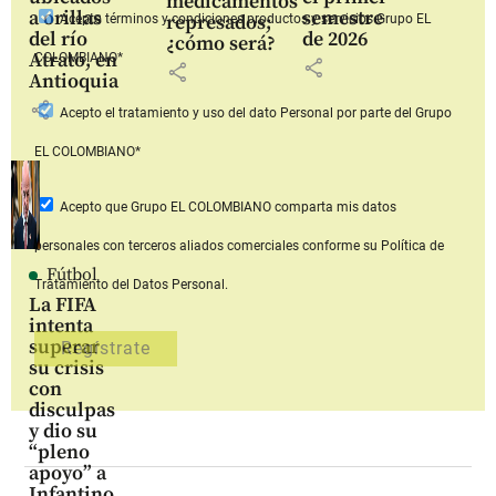
medicamentos
a orillas
semestre
represados;
Acepto
términos y condiciones productos y servicios
Grupo EL
del río
de 2026
¿cómo será?
Atrato, en
COLOMBIANO*
share
share
Antioquia
share
Acepto
el tratamiento y uso del dato Personal
por parte del Grupo
EL COLOMBIANO*
Acepto que Grupo EL COLOMBIANO
comparta mis datos
personales con terceros aliados comerciales
conforme su Política de
Fútbol
Tratamiento del Datos Personal.
La FIFA
intenta
superar
su crisis
con
disculpas
y dio su
“pleno
apoyo” a
Infantino