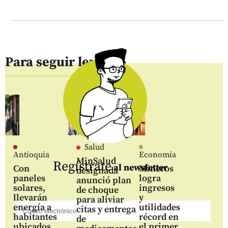
Para seguir leyendo
Salud
Antioquia
Economía
MinSalud
Regístrate
al newsletter
Con
Mineros
designada
paneles
logra
anunció plan
solares,
ingresos
de choque
llevarán
y
para aliviar
energía a
utilidades
citas y entrega
habitantes
récord en
de
ubicados
el primer