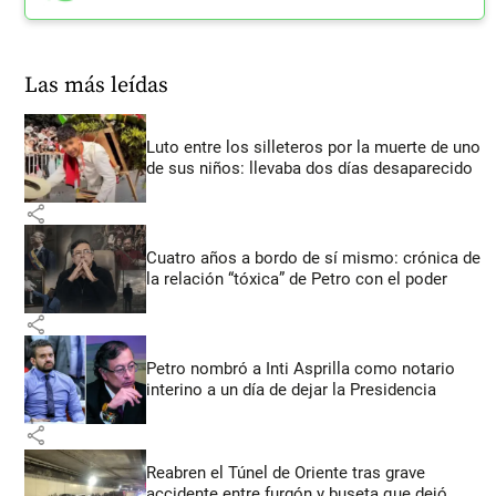
Las más leídas
Luto entre los silleteros por la muerte de uno
de sus niños: llevaba dos días desaparecido
share
Cuatro años a bordo de sí mismo: crónica de
la relación “tóxica” de Petro con el poder
share
Petro nombró a Inti Asprilla como notario
interino a un día de dejar la Presidencia
share
Reabren el Túnel de Oriente tras grave
accidente entre furgón y buseta que dejó