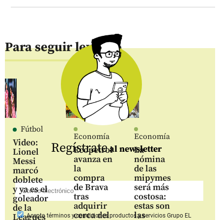
Para seguir leyendo
Fútbol
Economía
Economía
Video:
Regístrate
al newsletter
Ecopetrol
La
Lionel
avanza en
nómina
Messi
la
de las
marcó
compra
mipymes
doblete
de Brava
será más
y ya es el
tras
costosa:
goleador
adquirir
estas son
de la
cerca del
las
Leagues
Acepto
términos y condiciones productos y servicios
Grupo EL