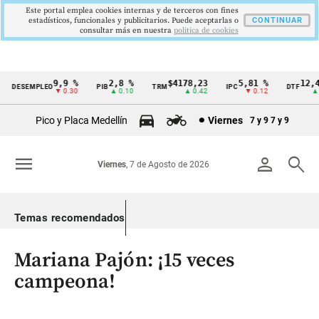
Este portal emplea cookies internas y de terceros con fines
estadísticos, funcionales y publicitarios. Puede aceptarlas o
CONTINUAR
consultar más en nuestra
politica de cookies
9,9 %
2,8 %
$4178,23
5,81 %
12,48
DESEMPLEO
PIB
TRM
IPC
DTF
Cintillo
▼ 0.30
▲ 0.10
▲ 0.42
▼ 0.12
▲ 0.
de
Pico y Placa Medellín
Viernes
7 y 9
7 y 9
indicadores
económicos
menu
person
search
Viernes
, 7 de Agosto de 2026
Colombia
Temas recomendados
Mariana Pajón: ¡15 veces
campeona!