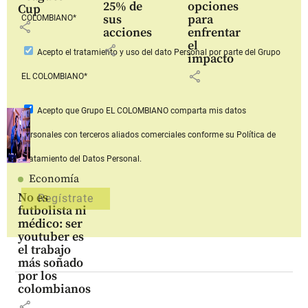
25% de
opciones
Cup
sus
para
COLOMBIANO*
share
acciones
enfrentar
el
share
Acepto
el tratamiento y uso del dato Personal
por parte del Grupo
impacto
share
EL COLOMBIANO*
Acepto que Grupo EL COLOMBIANO
comparta mis datos
personales con terceros aliados comerciales
conforme su Política de
Tratamiento del Datos Personal.
Economía
No es
futbolista ni
médico: ser
youtuber es
el trabajo
más soñado
por los
colombianos
share