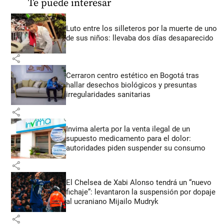
Te puede interesar
Luto entre los silleteros por la muerte de uno
de sus niños: llevaba dos días desaparecido
share
Cerraron centro estético en Bogotá tras
hallar desechos biológicos y presuntas
irregularidades sanitarias
share
Invima alerta por la venta ilegal de un
supuesto medicamento para el dolor:
autoridades piden suspender su consumo
share
El Chelsea de Xabi Alonso tendrá un “nuevo
fichaje”: levantaron la suspensión por dopaje
al ucraniano Mijailo Mudryk
share