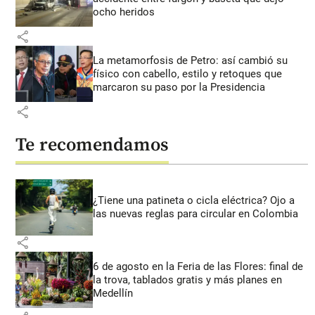
ocho heridos
share
La metamorfosis de Petro: así cambió su
físico con cabello, estilo y retoques que
marcaron su paso por la Presidencia
share
Te recomendamos
¿Tiene una patineta o cicla eléctrica? Ojo a
las nuevas reglas para circular en Colombia
share
6 de agosto en la Feria de las Flores: final de
la trova, tablados gratis y más planes en
Medellín