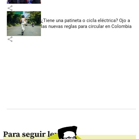
share
¿Tiene una patineta o cicla eléctrica? Ojo a
las nuevas reglas para circular en Colombia
share
Para seguir leyendo