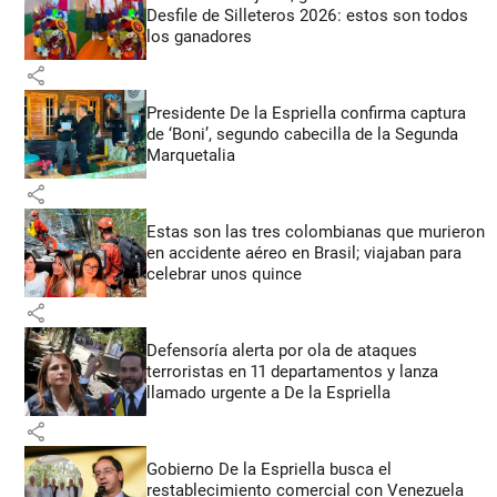
Desfile de Silleteros 2026: estos son todos
los ganadores
share
Presidente De la Espriella confirma captura
de ‘Boni’, segundo cabecilla de la Segunda
Marquetalia
share
Estas son las tres colombianas que murieron
en accidente aéreo en Brasil; viajaban para
celebrar unos quince
share
Defensoría alerta por ola de ataques
terroristas en 11 departamentos y lanza
llamado urgente a De la Espriella
share
Gobierno De la Espriella busca el
restablecimiento comercial con Venezuela