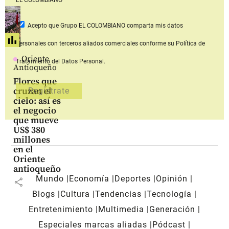
Acepto que Grupo EL COLOMBIANO
comparta mis datos
personales con terceros aliados comerciales
conforme su Política de
Oriente
Tratamiento del Datos Personal.
Antioqueño
Flores que
cruzan el
cielo: así es
el negocio
que mueve
US$ 380
millones
en el
Oriente
antioqueño
Mundo
Economía
Deportes
Opinión
share
Blogs
Cultura
Tendencias
Tecnología
Entretenimiento
Multimedia
Generación
Especiales marcas aliadas
Pódcast