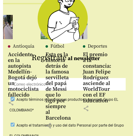
Antioquia
Fútbol
Deportes
Accidente
Esta es la
El premio
Regístrate
al newsletter
en la
historia
a la
autopista
detrás de
constancia:
Medellín-
la famosa
Juan Felipe
Bogotá dejó
servilleta
Rodríguez
un
del papá
asciende al
motociclista
de Messi
WorldTour
fallecido
que lo
con el EF
ligó por
Education
Acepto
términos y condiciones productos y servicios
Grupo EL
share
siempre
share
COLOMBIANO*
al
Barcelona
share
Acepto
el tratamiento y uso del dato Personal
por parte del Grupo
EL COLOMBIANO*