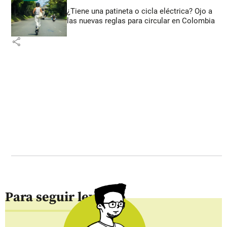
¿Tiene una patineta o cicla eléctrica? Ojo a
las nuevas reglas para circular en Colombia
share
Para seguir leyendo