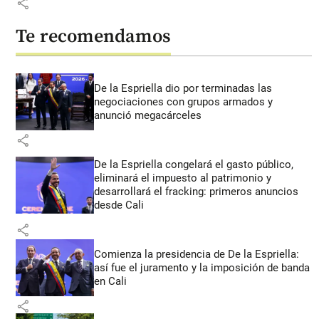
share
Te recomendamos
De la Espriella dio por terminadas las
negociaciones con grupos armados y
anunció megacárceles
share
De la Espriella congelará el gasto público,
eliminará el impuesto al patrimonio y
desarrollará el fracking: primeros anuncios
desde Cali
share
Comienza la presidencia de De la Espriella:
así fue el juramento y la imposición de banda
en Cali
share