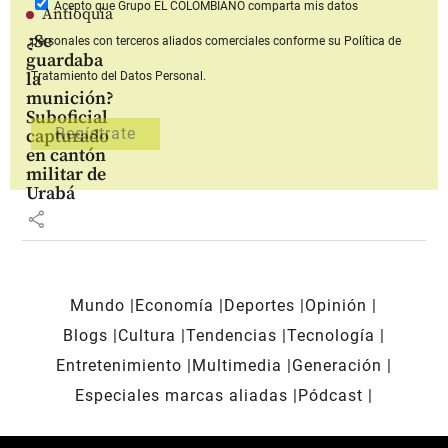
Acepto que Grupo EL COLOMBIANO
comparta mis datos
Antioquia
¿Se
personales con terceros aliados comerciales
conforme su Política de
guardaba
la
Tratamiento del Datos Personal.
munición?
Suboficial
capturado
en cantón
militar de
Urabá
share
Mundo
Economía
Deportes
Opinión
Blogs
Cultura
Tendencias
Tecnología
Entretenimiento
Multimedia
Generación
Especiales marcas aliadas
Pódcast