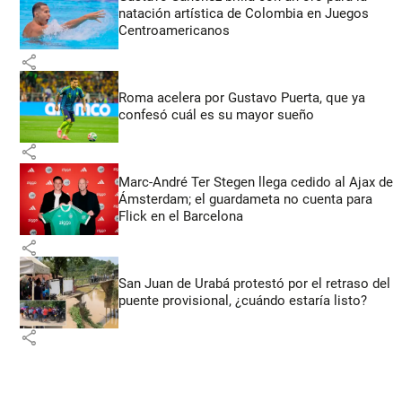
natación artística de Colombia en Juegos
Centroamericanos
share
Roma acelera por Gustavo Puerta, que ya
confesó cuál es su mayor sueño
share
Marc-André Ter Stegen llega cedido al Ajax de
Ámsterdam; el guardameta no cuenta para
Flick en el Barcelona
share
San Juan de Urabá protestó por el retraso del
puente provisional, ¿cuándo estaría listo?
share