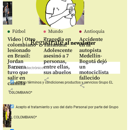
Fútbol
Mundo
Antioquia
Video | Otro
Tragedia en
Accidente
Regístrate
al newsletter
colombiano
Tailandia:
en la
lesionado
Adolescente
autopista
en Brasil:
asesinó a 7
Medellín-
Jordan
personas,
Bogotá dejó
Barrera
entre ellas,
un
tuvo que
sus abuelos
motociclista
salir en
fallecido
share
camilla
Acepto
términos y condiciones productos y servicios
Grupo EL
share
share
COLOMBIANO*
Acepto
el tratamiento y uso del dato Personal
por parte del Grupo
EL COLOMBIANO*