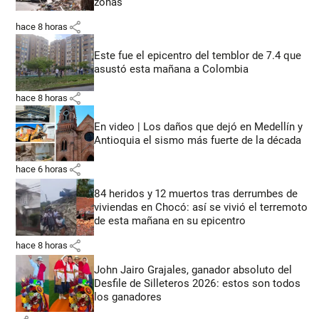
zonas
share
hace 8 horas
Este fue el epicentro del temblor de 7.4 que
asustó esta mañana a Colombia
share
hace 8 horas
En video | Los daños que dejó en Medellín y
Antioquia el sismo más fuerte de la década
share
hace 6 horas
84 heridos y 12 muertos tras derrumbes de
viviendas en Chocó: así se vivió el terremoto
de esta mañana en su epicentro
share
hace 8 horas
John Jairo Grajales, ganador absoluto del
Desfile de Silleteros 2026: estos son todos
los ganadores