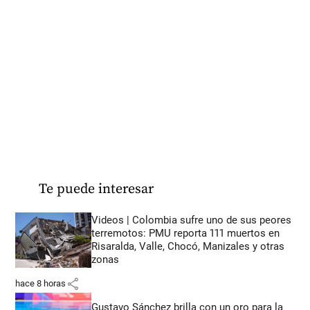
Te puede interesar
Videos | Colombia sufre uno de sus peores
terremotos: PMU reporta 111 muertos en
Risaralda, Valle, Chocó, Manizales y otras
zonas
share
hace 8 horas
Gustavo Sánchez brilla con un oro para la