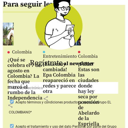
Para seguir leyendo
Colombia
Entretenimiento
Colombia
¿Qué se
Regístrate
al newsletter
¡Está muy
¡Pilas!
celebra el 7 de
cambiada!
Estas son
agosto en
Epa Colombia
las
Colombia? La
reapareció en
ciudades
fecha que
redes y parece
donde
marcó el
otra
hay ley
rumbo de la
seca por
Independencia
share
posesión
Acepto
términos y condiciones productos y servicios
Grupo EL
share
de
Abelardo
COLOMBIANO*
de la
Espriella
Acepto
el tratamiento y uso del dato Personal
por parte del Grupo