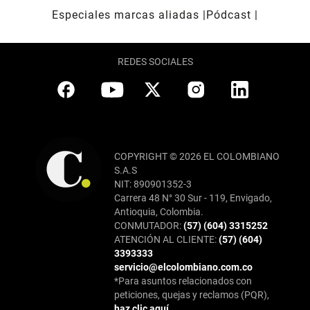
Especiales marcas aliadas
Pódcast
REDES SOCIALES
COPYRIGHT © 2026 EL COLOMBIANO
S.A.S
NIT: 890901352-3
Carrera 48 N° 30 Sur - 119, Envigado,
Antioquia, Colombia.
CONMUTADOR:
(57) (604) 3315252
ATENCIÓN AL CLIENTE:
(57) (604)
3393333
servicio@elcolombiano.com.co
*Para asuntos relacionados con
peticiones, quejas y reclamos (PQR),
haz clic aquí