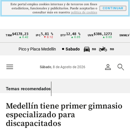
Este portal emplea cookies internas y de terceros con fines
estadísticos, funcionales y publicitarios. Puede aceptarlas o
CONTINUAR
consultar más en nuestra
politica de cookies
$4178,23
5,81 %
12,48 %
$386,1273
$1
TRM
IPC
DTF
UVR
SMMLV
Cintillo
▲ 0.42
▼ 0.12
▲ 0.05
▲ 0.03
de
Pico y Placa Medellín
Sabado
no
no
indicadores
económicos
menu
person
search
Sábado
, 8 de Agosto de 2026
Colombia
Temas recomendados
Medellín tiene primer gimnasio
especializado para
discapacitados