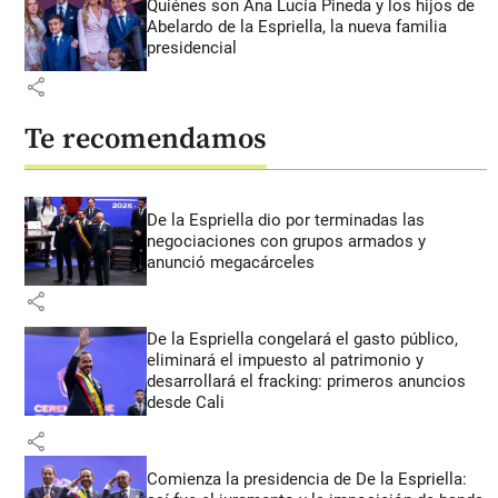
Quiénes son Ana Lucía Pineda y los hijos de
Abelardo de la Espriella, la nueva familia
presidencial
share
Te recomendamos
De la Espriella dio por terminadas las
negociaciones con grupos armados y
anunció megacárceles
share
De la Espriella congelará el gasto público,
eliminará el impuesto al patrimonio y
desarrollará el fracking: primeros anuncios
desde Cali
share
Comienza la presidencia de De la Espriella: