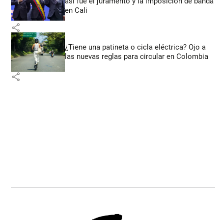
así fue el juramento y la imposición de banda
en Cali
share
¿Tiene una patineta o cicla eléctrica? Ojo a
las nuevas reglas para circular en Colombia
share