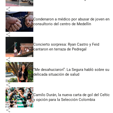
share
Condenaron a médico por abusar de joven en
consultorio del centro de Medellín
share
Concierto sorpresa: Ryan Castro y Feid
cantaron en terraza de Pedregal
share
“Me desahuciaron”: La Segura habló sobre su
delicada situación de salud
share
Camilo Durán, la nueva carta de gol del Celtic
y opción para la Selección Colombia
share