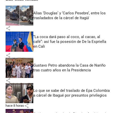
Alias ‘Douglas’ y ‘Carlos Pesebre’, entre los
trasladados de la cárcel de Itagüí
share
“La coca dará paso al coco, al cacao, al
café”: así fue la posesión de De la Espriella
en Cali
share
Gustavo Petro abandona la Casa de Nariño
tras cuatro años en la Presidencia
share
Lo que se sabe del traslado de Epa Colombia
a cárcel de Ibagué por presuntos privilegios
share
hace 8 horas