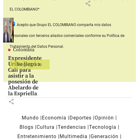
share
EL COLOMBIANO*
Acepto que Grupo EL COLOMBIANO
comparta mis datos
personales con terceros aliados comerciales
conforme su Política de
Tratamiento del Datos Personal.
Colombia
Expresidente
Uribe llegó a
Cali para
asistir a la
posesión de
Abelardo de
la Espriella
share
Mundo
Economía
Deportes
Opinión
Blogs
Cultura
Tendencias
Tecnología
Entretenimiento
Multimedia
Generación