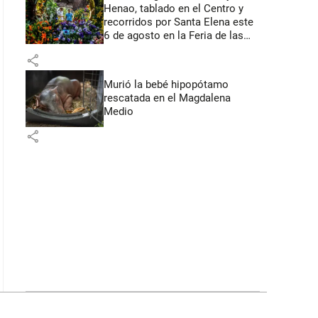
Henao, tablado en el Centro y
recorridos por Santa Elena este
6 de agosto en la Feria de las
Flores
share
Murió la bebé hipopótamo
rescatada en el Magdalena
Medio
share