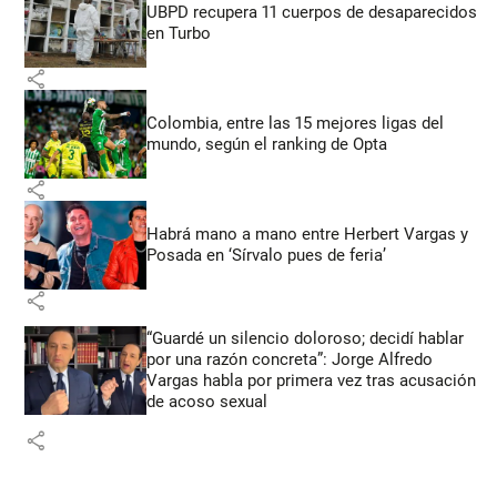
UBPD recupera 11 cuerpos de desaparecidos
en Turbo
share
Colombia, entre las 15 mejores ligas del
mundo, según el ranking de Opta
share
Habrá mano a mano entre Herbert Vargas y
Posada en ‘Sírvalo pues de feria’
share
“Guardé un silencio doloroso; decidí hablar
por una razón concreta”: Jorge Alfredo
Vargas habla por primera vez tras acusación
de acoso sexual
share