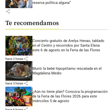
reserva política alguna”
share
Te recomendamos
Concierto gratuito de Arelys Henao, tablado
en el Centro y recorridos por Santa Elena
este 6 de agosto en la Feria de las Flores
share
hace 2 horas
Murió la bebé hipopótamo rescatada en el
Magdalena Medio
share
hace 3 horas
¿Aún no tiene plan? Conozca la programación
de la Feria de las Flores 2026 para este
miércoles 5 de agosto
share
hace 6 horas