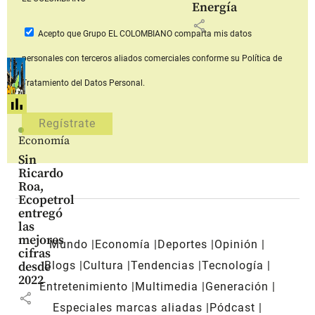
Energía
share
Acepto que Grupo EL COLOMBIANO
comparta mis datos
personales con terceros aliados comerciales
conforme su Política de
Tratamiento del Datos Personal.
Economía
Sin
Ricardo
Roa,
Ecopetrol
entregó
las
mejores
Mundo
Economía
Deportes
Opinión
cifras
Blogs
Cultura
Tendencias
Tecnología
desde
2022
Entretenimiento
Multimedia
Generación
share
Especiales marcas aliadas
Pódcast