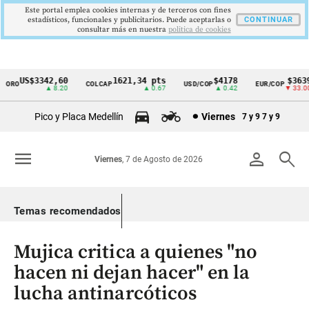
Este portal emplea cookies internas y de terceros con fines
estadísticos, funcionales y publicitarios. Puede aceptarlas o
CONTINUAR
consultar más en nuestra
politica de cookies
US$3342,60
1621,34 pts
$4178
$3639
RO
COLCAP
USD/COP
EUR/COP
Cintillo
▲ 8.20
▲ 0.67
▲ 0.42
▼ 33.00
de
Pico y Placa Medellín
Viernes
7 y 9
7 y 9
indicadores
económicos
menu
person
search
Viernes
, 7 de Agosto de 2026
Colombia
Temas recomendados
Mujica critica a quienes "no
hacen ni dejan hacer" en la
lucha antinarcóticos