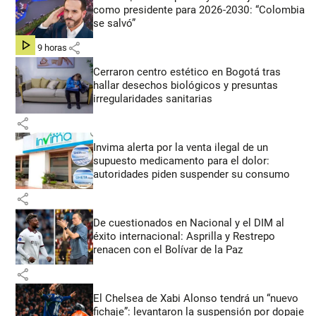
como presidente para 2026-2030: “Colombia
se salvó”
share
hace 9 horas
Cerraron centro estético en Bogotá tras
hallar desechos biológicos y presuntas
irregularidades sanitarias
share
Invima alerta por la venta ilegal de un
supuesto medicamento para el dolor:
autoridades piden suspender su consumo
share
De cuestionados en Nacional y el DIM al
éxito internacional: Asprilla y Restrepo
renacen con el Bolívar de la Paz
share
El Chelsea de Xabi Alonso tendrá un “nuevo
fichaje”: levantaron la suspensión por dopaje