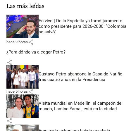
Las más leídas
En vivo | De la Espriella ya tomó juramento
como presidente para 2026-2030: “Colombia
se salvó”
share
hace 9 horas
¿Para dónde va a coger Petro?
share
Gustavo Petro abandona la Casa de Nariño
tras cuatro años en la Presidencia
share
hace 5 horas
Visita mundial en Medellín: el campeón del
mundo, Lamine Yamal, está en la ciudad
share
Empleado extranjero habría quedado