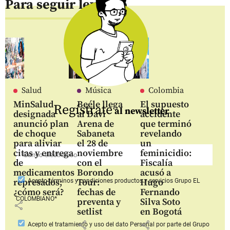
Para seguir leyendo
Salud
Música
Colombia
MinSalud
Beéle llega
El supuesto
Regístrate
al newsletter
designada
al Davi
accidente
anunció plan
Arena de
que terminó
de choque
Sabaneta
revelando
para aliviar
el 28 de
un
citas y entrega
noviembre
feminicidio:
de
con el
Fiscalía
medicamentos
Borondo
acusó a
represados;
Tour:
Hugo
Acepto
términos y condiciones productos y servicios
Grupo EL
¿cómo será?
fechas de
Fernando
COLOMBIANO*
preventa y
Silva Soto
share
setlist
en Bogotá
share
share
Acepto
el tratamiento y uso del dato Personal
por parte del Grupo