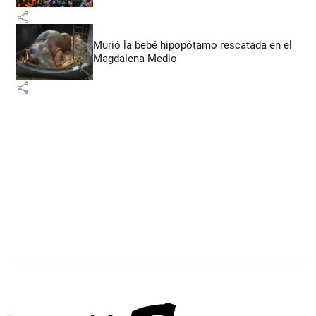
share
Murió la bebé hipopótamo rescatada en el
Magdalena Medio
share