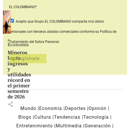
EL COLOMBIANO*
Acepto que Grupo EL COLOMBIANO
comparta mis datos
personales con terceros aliados comerciales
conforme su Política de
Tratamiento del Datos Personal.
Economía
Mineros
logra
ingresos
y
utilidades
récord en
el primer
semestre
de 2026
share
Mundo
Economía
Deportes
Opinión
Blogs
Cultura
Tendencias
Tecnología
Entretenimiento
Multimedia
Generación