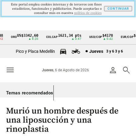
Este portal emplea cookies internas y de terceros con fines
estadísticos, funcionales y publicitarios. Puede aceptarlas o
CONTINUAR
consultar más en nuestra
politica de cookies
US$3342,60
1621,34 pts
$4178
$36
ORO
COLCAP
USD/COP
EUR/COP
Cintillo
▲ 8.20
▲ 0.67
▲ 0.42
de
Pico y Placa Medellín
Jueves
3 y 6
3 y 6
indicadores
económicos
menu
person
search
Jueves
, 6 de Agosto de 2026
Colombia
Temas recomendados
Murió un hombre después de
una liposucción y una
rinoplastia