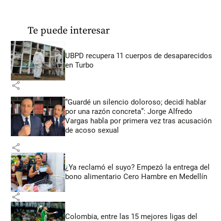
Te puede interesar
UBPD recupera 11 cuerpos de desaparecidos
en Turbo
share
“Guardé un silencio doloroso; decidí hablar
por una razón concreta”: Jorge Alfredo
Vargas habla por primera vez tras acusación
de acoso sexual
share
¿Ya reclamó el suyo? Empezó la entrega del
bono alimentario Cero Hambre en Medellín
share
Colombia, entre las 15 mejores ligas del