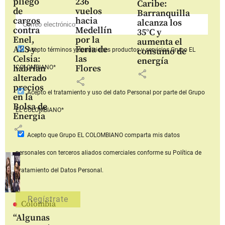
pliego
236
Caribe:
de
vuelos
Barranquilla
cargos
hacia
alcanza los
contra
Medellín
35°C y
Enel,
por la
aumenta el
AES y
Feria de
consumo de
Acepto
términos y condiciones productos y servicios
Grupo EL
Celsia:
las
energía
habrían
Flores
COLOMBIANO*
share
alterado
share
precios
Acepto
el tratamiento y uso del dato Personal
por parte del Grupo
en la
Bolsa de
EL COLOMBIANO*
Energía
share
Acepto que Grupo EL COLOMBIANO
comparta mis datos
personales con terceros aliados comerciales
conforme su Política de
Tratamiento del Datos Personal.
Colombia
“Algunas