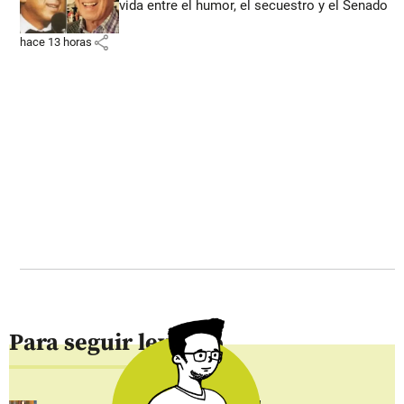
vida entre el humor, el secuestro y el Senado
share
hace 13 horas
Para seguir leyendo