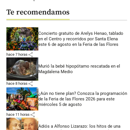
Te recomendamos
Concierto gratuito de Arelys Henao, tablado
en el Centro y recorridos por Santa Elena
este 6 de agosto en la Feria de las Flores
share
hace 7 horas
Murió la bebé hipopótamo rescatada en el
Magdalena Medio
share
hace 8 horas
¿Aún no tiene plan? Conozca la programación
de la Feria de las Flores 2026 para este
miércoles 5 de agosto
share
hace 11 horas
Adiós a Alfonso Lizarazo: los hitos de una