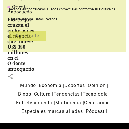
Oriente
personales con terceros aliados comerciales
conforme su Política de
Antioqueño
Flores que
Tratamiento del Datos Personal.
cruzan el
cielo: así es
el negocio
que mueve
US$ 380
millones
en el
Oriente
antioqueño
share
Mundo
Economía
Deportes
Opinión
Blogs
Cultura
Tendencias
Tecnología
Entretenimiento
Multimedia
Generación
Especiales marcas aliadas
Pódcast