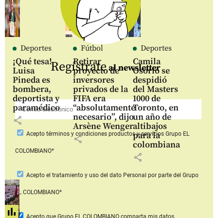
Deportes
Fútbol
Deportes
¡Qué tesa!
Retirar
Camila
Regístrate
al newsletter
Luisa
proyecto de
Osorio se
Pineda es
inversores
despidió
bombera,
privados de la
del Masters
deportista y
FIFA era
1000 de
paramédico
“absolutamente
Toronto, en
necesario”, dijo
un año de
share
Arsène Wenger
altibajos
para la
Acepto
términos y condiciones productos y servicios
Grupo EL
share
colombiana
COLOMBIANO*
share
Acepto
el tratamiento y uso del dato Personal
por parte del Grupo
EL COLOMBIANO*
Acepto que Grupo EL COLOMBIANO
comparta mis datos