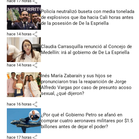
share
hace 17 horas
Policía neutralizó buseta con media tonelada
de explosivos que iba hacia Cali horas antes
de la posesión de De la Espriella
share
hace 14 horas
Claudia Carrasquilla renunció al Concejo de
Medellín: irá al gobierno de De La Espriella
share
hace 14 horas
Inés María Zabaraín y sus hijos se
pronunciaron tras la reaparición de Jorge
Alfredo Vargas por caso de presunto acoso
sexual, ¿qué dijeron?
share
hace 16 horas
¿Por qué el Gobierno Petro se afanó en
comprar cuatro aeronaves militares por $1.5
billones antes de dejar el poder?
share
hace 17 horas