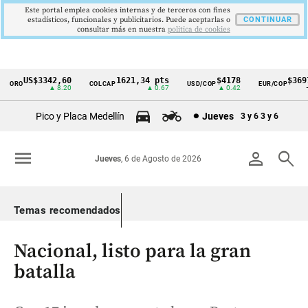
Este portal emplea cookies internas y de terceros con fines
estadísticos, funcionales y publicitarios. Puede aceptarlas o
CONTINUAR
consultar más en nuestra
politica de cookies
US$3342,60
1621,34 pts
$4178
$3697
ORO
COLCAP
USD/COP
EUR/COP
Cintillo
▲ 8.20
▲ 0.67
▲ 0.42
—
de
Pico y Placa Medellín
Jueves
3 y 6
3 y 6
indicadores
económicos
menu
person
search
Jueves
, 6 de Agosto de 2026
Colombia
Temas recomendados
Nacional, listo para la gran
batalla