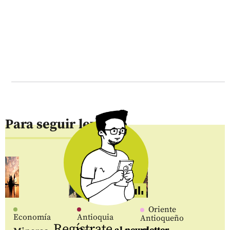
Para seguir leyendo
Oriente
Economía
Antioquia
Antioqueño
Regístrate