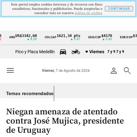
Este portal emplea cookies internas y de terceros con fines
estadísticos, funcionales y publicitarios. Puede aceptarlas o
CONTINUAR
consultar más en nuestra
politica de cookies
US$3342,60
1621,34 pts
$4178
$36
ORO
COLCAP
USD/COP
EUR/COP
Cintillo
▲ 8.20
▲ 0.67
▲ 0.42
de
Pico y Placa Medellín
Viernes
7 y 9
7 y 9
indicadores
económicos
menu
person
search
Viernes
, 7 de Agosto de 2026
Colombia
Temas recomendados
Niegan amenaza de atentado
contra José Mujica, presidente
de Uruguay