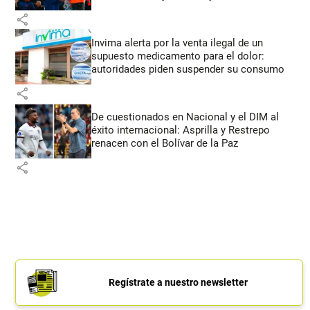
share
Invima alerta por la venta ilegal de un
supuesto medicamento para el dolor:
autoridades piden suspender su consumo
share
De cuestionados en Nacional y el DIM al
éxito internacional: Asprilla y Restrepo
renacen con el Bolívar de la Paz
share
Regístrate a nuestro newsletter