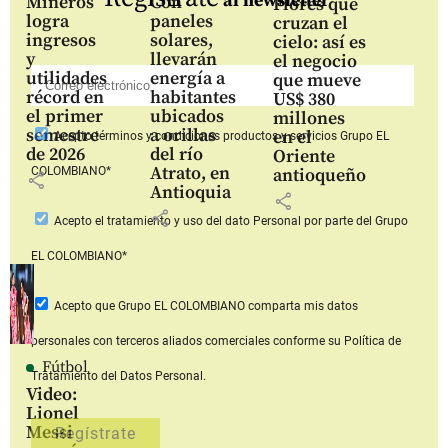
al newsletter
Mineros
Con
Flores que
logra
paneles
cruzan el
ingresos
solares,
cielo: así es
y
llevarán
el negocio
utilidades
energía a
que mueve
récord en
habitantes
US$ 380
el primer
ubicados
millones
semestre
a orillas
en el
Acepto
términos y condiciones productos y servicios
Grupo EL
de 2026
del río
Oriente
Atrato, en
COLOMBIANO*
antioqueño
share
Antioquia
share
share
Acepto
el tratamiento y uso del dato Personal
por parte del Grupo
EL COLOMBIANO*
Acepto que Grupo EL COLOMBIANO
comparta mis datos
personales con terceros aliados comerciales
conforme su Política de
Fútbol
Tratamiento del Datos Personal.
Video:
Lionel
Messi