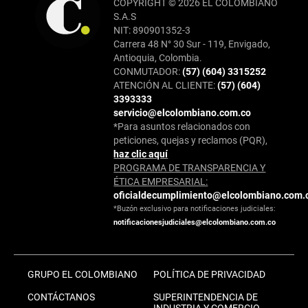
COPYRIGHT © 2026 EL COLOMBIANO
S.A.S
NIT: 890901352-3
Carrera 48 N° 30 Sur - 119, Envigado,
Antioquia, Colombia.
CONMUTADOR:
(57) (604) 3315252
ATENCIÓN AL CLIENTE:
(57) (604)
3393333
servicio@elcolombiano.com.co
*Para asuntos relacionados con
peticiones, quejas y reclamos (PQR),
haz clic aquí
PROGRAMA DE TRANSPARENCIA Y
ÉTICA EMPRESARIAL:
oficialdecumplimiento@elcolombiano.com.
*Buzón exclusivo para notificaciones judiciales:
notificacionesjudiciales@elcolombiano.com.co
GRUPO EL COLOMBIANO
POLÍTICA DE PRIVACIDAD
CONTÁCTANOS
SUPERINTENDENCIA DE