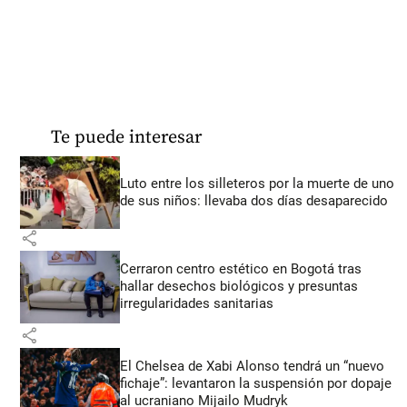
Te puede interesar
Luto entre los silleteros por la muerte de uno
de sus niños: llevaba dos días desaparecido
share
Cerraron centro estético en Bogotá tras
hallar desechos biológicos y presuntas
irregularidades sanitarias
share
El Chelsea de Xabi Alonso tendrá un “nuevo
fichaje”: levantaron la suspensión por dopaje
al ucraniano Mijailo Mudryk