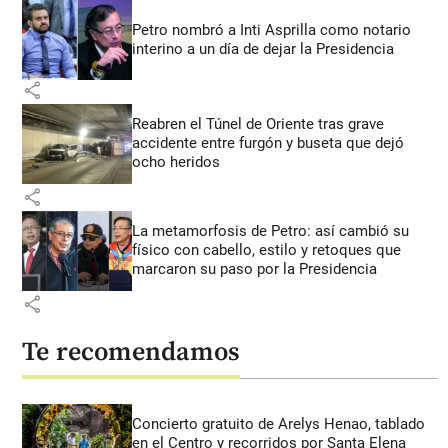
Petro nombró a Inti Asprilla como notario
interino a un día de dejar la Presidencia
share
Reabren el Túnel de Oriente tras grave
accidente entre furgón y buseta que dejó
ocho heridos
share
La metamorfosis de Petro: así cambió su
físico con cabello, estilo y retoques que
marcaron su paso por la Presidencia
share
Te recomendamos
Concierto gratuito de Arelys Henao, tablado
en el Centro y recorridos por Santa Elena