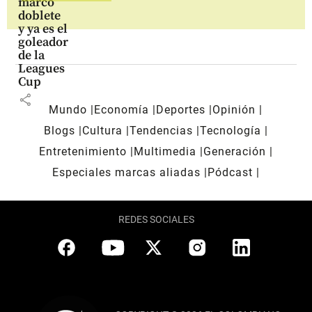
marcó
doblete
y ya es el
goleador
de la
Leagues
Cup
share
Mundo
Economía
Deportes
Opinión
Blogs
Cultura
Tendencias
Tecnología
Entretenimiento
Multimedia
Generación
Especiales marcas aliadas
Pódcast
REDES SOCIALES