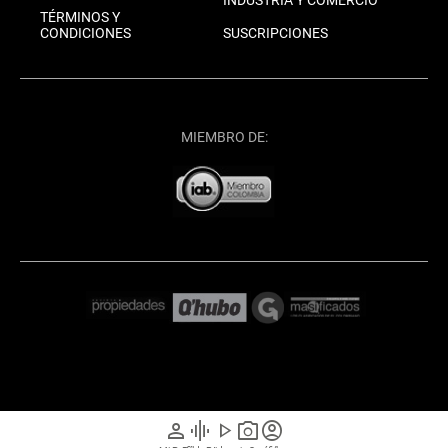
INDUSTRIA Y COMERCIO
TÉRMINOS Y
CONDICIONES
SUSCRIPCIONES
MIEMBRO DE:
person
graphic_eq
play_arrow
photo_camera
account_circle