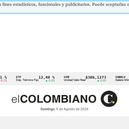
 fines estadísticos, funcionales y publicitarios. Puede aceptarlas
12,48 %
$386,1273
$1
DTF
UVR
SMMLV
Dep. Término Fijo
Unidad Valor Real
Salario Mínimo
▲ 0.05
▲ 0.03
Domingo
, 9 de Agosto de 2026