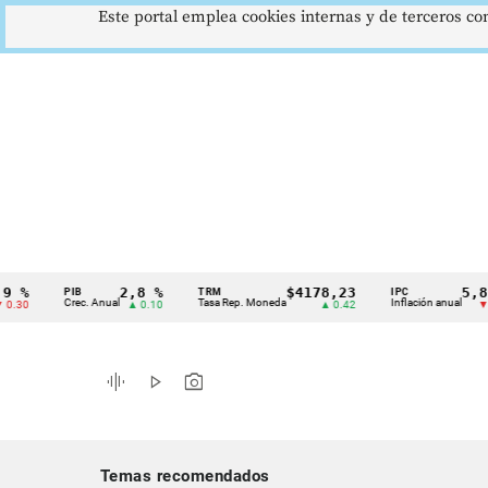
Este portal emplea cookies internas y de terceros con
2,8 %
$4178,23
5,81 %
PIB
TRM
IPC
Cintillo
Crec. Anual
Tasa Rep. Moneda
Inflación anual
▲ 0.10
▲ 0.42
▼ 0.12
de
indicadores
graphic_eq
play_arrow
photo_camera
económicos
Colombia
Temas recomendados