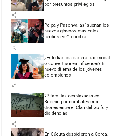
por presuntos privilegios
share
Paipa y Pasonva, así suenan los
nuevos géneros musicales
hechos en Colombia
share
¿Estudiar una carrera tradicional
o convertirse en influencer? El
nuevo dilema de los jóvenes
colombianos
share
77 familias desplazadas en
Briceño por combates con
drones entre el Clan del Golfo y
disidencias
share
En Cúcuta despidieron a Gorda,