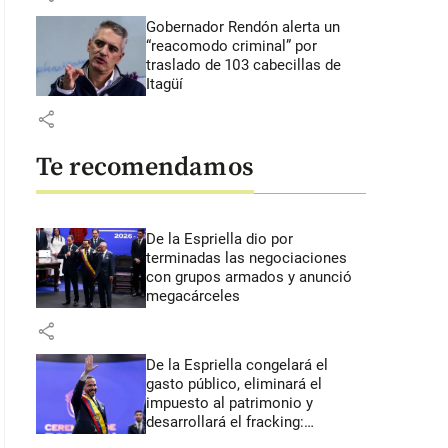
Gobernador Rendón alerta un
“reacomodo criminal” por
traslado de 103 cabecillas de
Itagüí
share
Te recomendamos
De la Espriella dio por
terminadas las negociaciones
con grupos armados y anunció
megacárceles
share
De la Espriella congelará el
gasto público, eliminará el
impuesto al patrimonio y
desarrollará el fracking:
primeros anuncios desde Cali