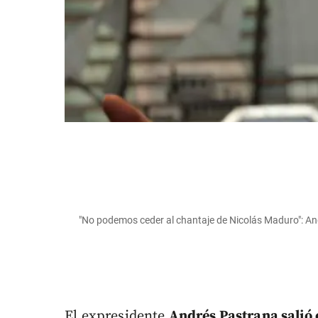
"No podemos ceder al chantaje de Nicolás Maduro": An
El expresidente
Andrés Pastrana salió 