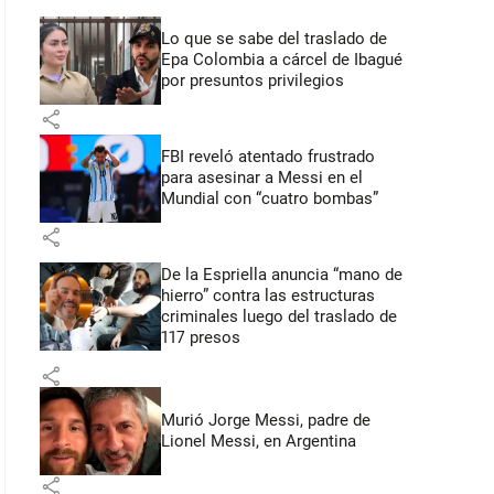
Lo que se sabe del traslado de
Epa Colombia a cárcel de Ibagué
por presuntos privilegios
share
FBI reveló atentado frustrado
para asesinar a Messi en el
Mundial con “cuatro bombas”
share
De la Espriella anuncia “mano de
hierro” contra las estructuras
criminales luego del traslado de
117 presos
share
Murió Jorge Messi, padre de
Lionel Messi, en Argentina
share