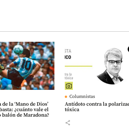
Columnistas
a de la ‘Mano de Dios’
Antídoto contra la polariza
basta: ¿cuánto vale el
tóxica
o balón de Maradona?
share