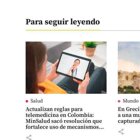
Para seguir leyendo
Salud
Mundo
Actualizan reglas para
En Grec
telemedicina en Colombia:
a una mu
MinSalud sacó resolución que
captura
fortalece uso de mecanismos
share
digitales
share