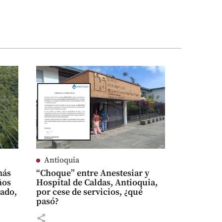
Antioquia
más
“Choque” entre Anestesiar y
ños
Hospital de Caldas, Antioquia,
ado,
por cese de servicios, ¿qué
pasó?
share