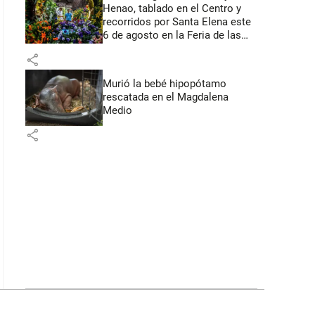
Henao, tablado en el Centro y
recorridos por Santa Elena este
6 de agosto en la Feria de las
Flores
share
Murió la bebé hipopótamo
rescatada en el Magdalena
Medio
share