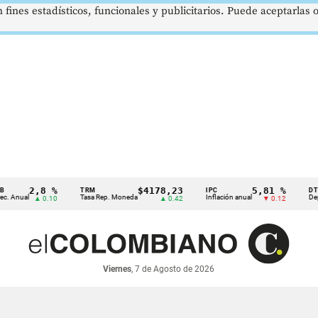
 fines estadísticos, funcionales y publicitarios. Puede aceptarlas
2,8 %
$4178,23
5,81 %
TRM
IPC
DTF
ual
Tasa Rep. Moneda
Inflación anual
Dep. Tér
▲ 0.10
▲ 0.42
▼ 0.12
Viernes
, 7 de Agosto de 2026