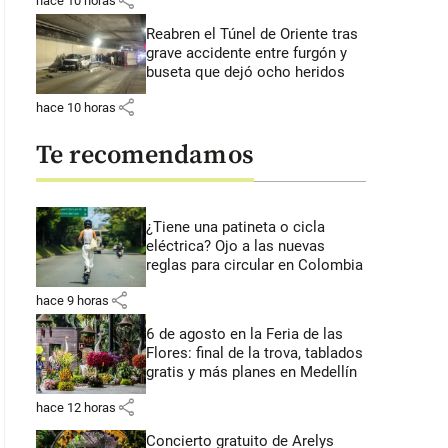
share
hace 10 horas
Reabren el Túnel de Oriente tras
grave accidente entre furgón y
buseta que dejó ocho heridos
share
hace 10 horas
Te recomendamos
¿Tiene una patineta o cicla
eléctrica? Ojo a las nuevas
reglas para circular en Colombia
share
hace 9 horas
6 de agosto en la Feria de las
Flores: final de la trova, tablados
gratis y más planes en Medellín
share
hace 12 horas
Concierto gratuito de Arelys