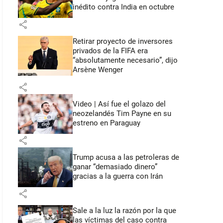
inédito contra India en octubre
share
Retirar proyecto de inversores
privados de la FIFA era
“absolutamente necesario”, dijo
Arsène Wenger
share
Video | Así fue el golazo del
neozelandés Tim Payne en su
estreno en Paraguay
share
Trump acusa a las petroleras de
ganar “demasiado dinero”
gracias a la guerra con Irán
share
Sale a la luz la razón por la que
las víctimas del caso contra