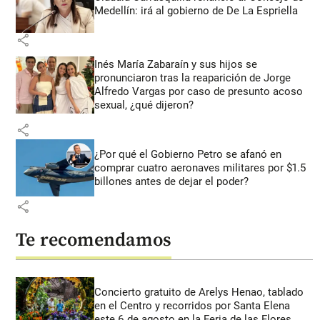
Medellín: irá al gobierno de De La Espriella
share
Inés María Zabaraín y sus hijos se
pronunciaron tras la reaparición de Jorge
Alfredo Vargas por caso de presunto acoso
sexual, ¿qué dijeron?
share
¿Por qué el Gobierno Petro se afanó en
comprar cuatro aeronaves militares por $1.5
billones antes de dejar el poder?
share
Te recomendamos
Concierto gratuito de Arelys Henao, tablado
en el Centro y recorridos por Santa Elena
este 6 de agosto en la Feria de las Flores