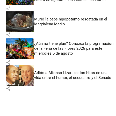
share
Murió la bebé hipopótamo rescatada en el
Magdalena Medio
share
¿Aún no tiene plan? Conozca la programación
de la Feria de las Flores 2026 para este
miércoles 5 de agosto
share
Adiós a Alfonso Lizarazo: los hitos de una
vida entre el humor, el secuestro y el Senado
share