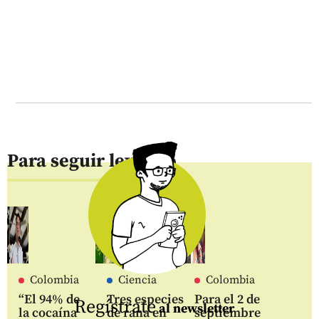
Para seguir leyendo
Colombia
Ciencia
Colombia
“El 94% de
Tres especies
Para el 2 de
Regístrate
al newsletter
la cocaína
de rana en
septiembre