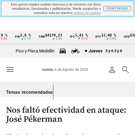
Este portal emplea cookies internas y de terceros con fines
estadísticos, funcionales y publicitarios. Puede aceptarlas o
CONTINUAR
consultar más en nuestra
politica de cookies
 %
2,8 %
$4178,23
5,81 %
12,48 %
$386
PIB
TRM
IPC
DTF
UVR
Cintillo
.30
▲ 0.10
▲ 0.42
▼ 0.12
▲ 0.05
de
Pico y Placa Medellín
Jueves
3 y 6
3 y 6
indicadores
económicos
menu
person
search
Jueves
, 6 de Agosto de 2026
Colombia
Temas recomendados
Nos faltó efectividad en ataque:
José Pékerman