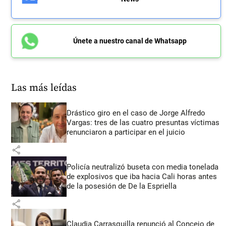
Únete a nuestro canal de Whatsapp
Las más leídas
Drástico giro en el caso de Jorge Alfredo
Vargas: tres de las cuatro presuntas víctimas
renunciaron a participar en el juicio
share
Policía neutralizó buseta con media tonelada
de explosivos que iba hacia Cali horas antes
de la posesión de De la Espriella
share
Claudia Carrasquilla renunció al Concejo de