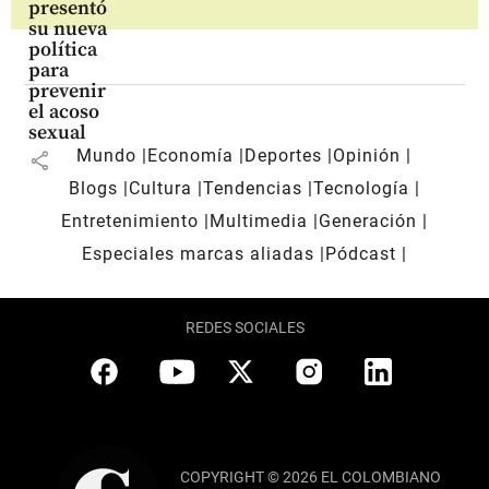
presentó
su nueva
política
para
prevenir
el acoso
sexual
Mundo
Economía
Deportes
Opinión
share
Blogs
Cultura
Tendencias
Tecnología
Entretenimiento
Multimedia
Generación
Especiales marcas aliadas
Pódcast
REDES SOCIALES
COPYRIGHT © 2026 EL COLOMBIANO