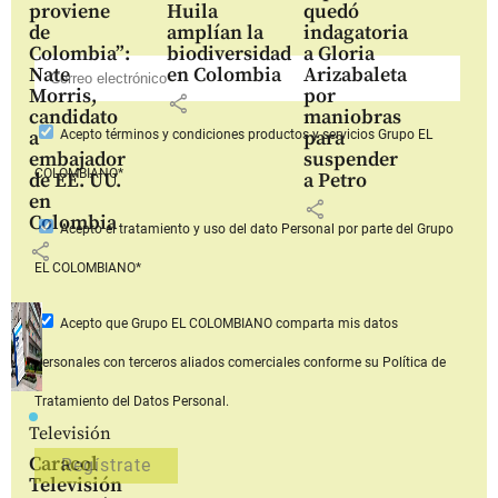
proviene
Huila
quedó
de
amplían la
indagatoria
Colombia”:
biodiversidad
a Gloria
Nate
en Colombia
Arizabaleta
Morris,
por
share
candidato
maniobras
a
para
Acepto
términos y condiciones productos y servicios
Grupo EL
embajador
suspender
COLOMBIANO*
de EE. UU.
a Petro
en
share
Colombia
Acepto
el tratamiento y uso del dato Personal
por parte del Grupo
share
EL COLOMBIANO*
Acepto que Grupo EL COLOMBIANO
comparta mis datos
personales con terceros aliados comerciales
conforme su Política de
Tratamiento del Datos Personal.
Televisión
Caracol
Televisión