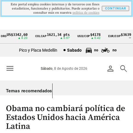
Este portal emplea cookies internas y de terceros con fines
estadísticos, funcionales y publicitarios. Puede aceptarlas o
CONTINUAR
consultar más en nuestra
politica de cookies
US$3342,60
1621,34 pts
$4178
$3639
O
COLCAP
USD/COP
EUR/COP
Cintillo
▲ 8.20
▲ 0.67
▲ 0.42
—
de
Pico y Placa Medellín
Sabado
no
no
indicadores
económicos
menu
person
search
Sábado
, 8 de Agosto de 2026
Colombia
Temas recomendados
Obama no cambiará política de
Estados Unidos hacia América
Latina