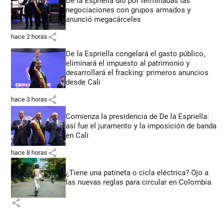
De la Espriella dio por terminadas las
negociaciones con grupos armados y
anunció megacárceles
share
hace 2 horas
De la Espriella congelará el gasto público,
eliminará el impuesto al patrimonio y
desarrollará el fracking: primeros anuncios
desde Cali
share
hace 3 horas
Comienza la presidencia de De la Espriella:
así fue el juramento y la imposición de banda
en Cali
share
hace 8 horas
¿Tiene una patineta o cicla eléctrica? Ojo a
las nuevas reglas para circular en Colombia
share