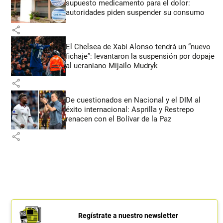
supuesto medicamento para el dolor:
autoridades piden suspender su consumo
share
El Chelsea de Xabi Alonso tendrá un “nuevo
fichaje”: levantaron la suspensión por dopaje
al ucraniano Mijailo Mudryk
share
De cuestionados en Nacional y el DIM al
éxito internacional: Asprilla y Restrepo
renacen con el Bolívar de la Paz
share
Regístrate a nuestro newsletter