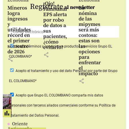
¡Ojo!
Regístrate
al newsletter
Mineros
La
Famisanar
logra
nómina
EPS alerta
ingresos
de las
por robo
y
mipymes
de datos a
utilidades
será más
sus
récord en
costosa:
pacientes,
el primer
estas son
¿cómo
semestre
las
evitarlo?
Acepto
términos y condiciones productos y servicios
Grupo EL
de 2026
opciones
share
para
COLOMBIANO*
share
enfrentar
el
Acepto
el tratamiento y uso del dato Personal
por parte del Grupo
impacto
share
EL COLOMBIANO*
Acepto que Grupo EL COLOMBIANO
comparta mis datos
personales con terceros aliados comerciales
conforme su Política de
Tratamiento del Datos Personal.
Oriente
Antioqueño