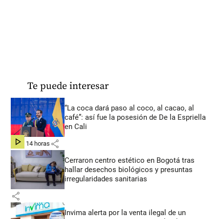
Te puede interesar
“La coca dará paso al coco, al cacao, al
café”: así fue la posesión de De la Espriella
en Cali
share
hace 14 horas
Cerraron centro estético en Bogotá tras
hallar desechos biológicos y presuntas
irregularidades sanitarias
share
Invima alerta por la venta ilegal de un