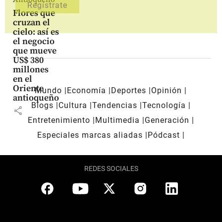
Flores que
cruzan el
cielo: así es
el negocio
que mueve
US$ 380
millones
en el
Oriente
Mundo
Economía
Deportes
Opinión
antioqueño
Blogs
Cultura
Tendencias
Tecnología
share
Entretenimiento
Multimedia
Generación
Especiales marcas aliadas
Pódcast
REDES SOCIALES