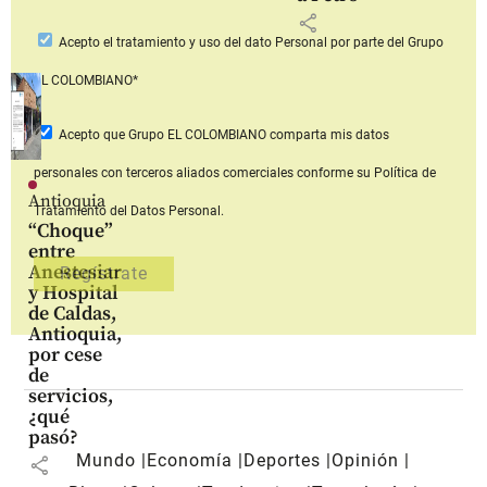
share
Acepto
el tratamiento y uso del dato Personal
por parte del Grupo
EL COLOMBIANO*
Acepto que Grupo EL COLOMBIANO
comparta mis datos
personales con terceros aliados comerciales
conforme su Política de
Antioquia
Tratamiento del Datos Personal.
“Choque”
entre
Anestesiar
y Hospital
de Caldas,
Antioquia,
por cese
de
servicios,
¿qué
pasó?
Mundo
Economía
Deportes
Opinión
share