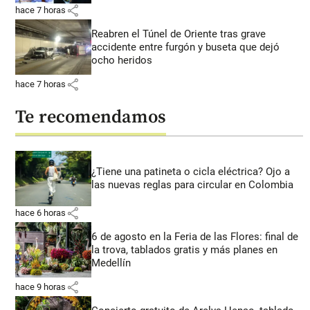
share
hace 7 horas
Reabren el Túnel de Oriente tras grave
accidente entre furgón y buseta que dejó
ocho heridos
share
hace 7 horas
Te recomendamos
¿Tiene una patineta o cicla eléctrica? Ojo a
las nuevas reglas para circular en Colombia
share
hace 6 horas
6 de agosto en la Feria de las Flores: final de
la trova, tablados gratis y más planes en
Medellín
share
hace 9 horas