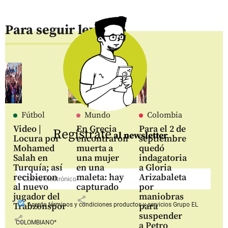
Para seguir leyendo
Fútbol
Mundo
Colombia
Video |
En Grecia
Para el 2 de
Regístrate
al newsletter
Locura por
encontraron
septiembre
Mohamed
muerta a
quedó
Salah en
una mujer
indagatoria
Turquía; así
en una
a Gloria
recibieron
maleta: hay
Arizabaleta
al nuevo
capturado
por
jugador del
maniobras
share
Trabzonspor
para
Acepto
términos y condiciones productos y servicios
Grupo EL
suspender
share
COLOMBIANO*
a Petro