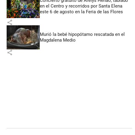
Concierto gratuito de Arelys Henao, tablado
en el Centro y recorridos por Santa Elena
este 6 de agosto en la Feria de las Flores
share
Murió la bebé hipopótamo rescatada en el
Magdalena Medio
share