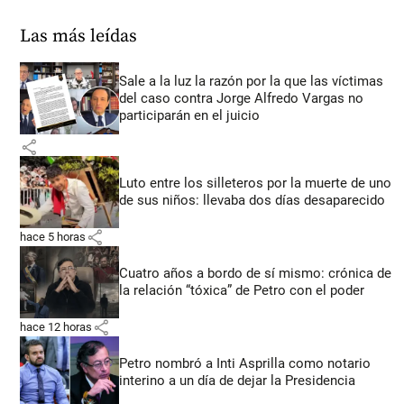
Las más leídas
Sale a la luz la razón por la que las víctimas
del caso contra Jorge Alfredo Vargas no
participarán en el juicio
share
Luto entre los silleteros por la muerte de uno
de sus niños: llevaba dos días desaparecido
share
hace 5 horas
Cuatro años a bordo de sí mismo: crónica de
la relación “tóxica” de Petro con el poder
share
hace 12 horas
Petro nombró a Inti Asprilla como notario
interino a un día de dejar la Presidencia