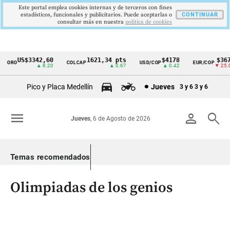
Este portal emplea cookies internas y de terceros con fines
estadísticos, funcionales y publicitarios. Puede aceptarlas o
CONTINUAR
consultar más en nuestra
politica de cookies
US$3342,60
1621,34 pts
$4178
$3672
ORO
COLCAP
USD/COP
EUR/COP
Cintillo
▲ 8.20
▲ 0.67
▲ 0.42
▼ 25.00
de
Pico y Placa Medellín
Jueves
3 y 6
3 y 6
indicadores
económicos
menu
person
search
Jueves
, 6 de Agosto de 2026
Colombia
Temas recomendados
Olimpiadas de los genios