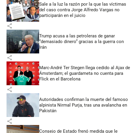
Sale a la luz la razón por la que las víctimas
del caso contra Jorge Alfredo Vargas no
participarán en el juicio
share
Trump acusa a las petroleras de ganar
“demasiado dinero” gracias a la guerra con
Irán
share
Marc-André Ter Stegen llega cedido al Ajax de
Ámsterdam; el guardameta no cuenta para
Flick en el Barcelona
share
Autoridades confirman la muerte del famoso
alpinista Nirmal Purja, tras una avalancha en
Pakistán
share
Consejo de Estado frenó medida que le