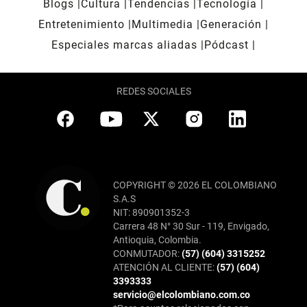
Blogs
Cultura
Tendencias
Tecnología
Entretenimiento
Multimedia
Generación
Especiales marcas aliadas
Pódcast
REDES SOCIALES
COPYRIGHT © 2026 EL COLOMBIANO
S.A.S
NIT: 890901352-3
Carrera 48 N° 30 Sur - 119, Envigado,
Antioquia, Colombia.
CONMUTADOR:
(57) (604) 3315252
ATENCIÓN AL CLIENTE:
(57) (604)
3393333
servicio@elcolombiano.com.co