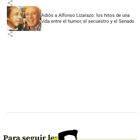
share
Adiós a Alfonso Lizarazo: los hitos de una
vida entre el humor, el secuestro y el Senado
share
Para seguir leyendo