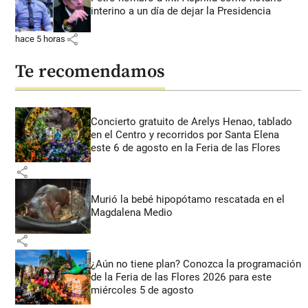
interino a un día de dejar la Presidencia
share
hace 5 horas
Te recomendamos
Concierto gratuito de Arelys Henao, tablado
en el Centro y recorridos por Santa Elena
este 6 de agosto en la Feria de las Flores
share
Murió la bebé hipopótamo rescatada en el
Magdalena Medio
share
¿Aún no tiene plan? Conozca la programación
de la Feria de las Flores 2026 para este
miércoles 5 de agosto