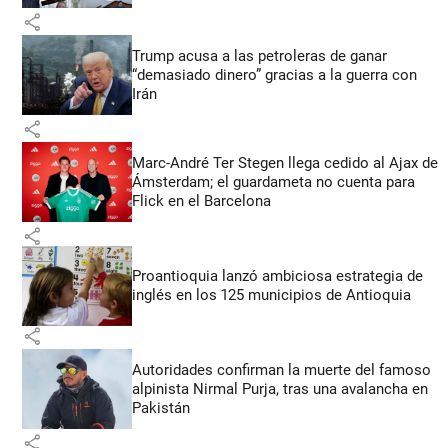
share
Trump acusa a las petroleras de ganar
“demasiado dinero” gracias a la guerra con
Irán
share
Marc-André Ter Stegen llega cedido al Ajax de
Ámsterdam; el guardameta no cuenta para
Flick en el Barcelona
share
Proantioquia lanzó ambiciosa estrategia de
inglés en los 125 municipios de Antioquia
share
Autoridades confirman la muerte del famoso
alpinista Nirmal Purja, tras una avalancha en
Pakistán
share