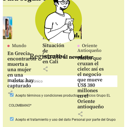
Inicio
Situación
Mundo
Oriente
de
Antioqueño
En Grecia
Regístrate
seguridad
al newsletter
Flores que
encontraron
en Cali
cruzan el
muerta a
share
cielo: así es
una mujer
el negocio
en una
que mueve
maleta: hay
US$ 380
capturado
millones
share
en el
Acepto
términos y condiciones productos y servicios
Grupo EL
Oriente
COLOMBIANO*
antioqueño
share
Acepto
el tratamiento y uso del dato Personal
por parte del Grupo