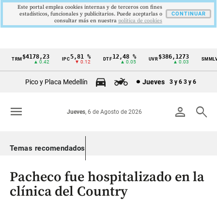
Este portal emplea cookies internas y de terceros con fines
estadísticos, funcionales y publicitarios. Puede aceptarlas o
CONTINUAR
consultar más en nuestra
politica de cookies
$4178,23
5,81 %
12,48 %
$386,1273
$
TRM
IPC
DTF
UVR
SMMLV
Cintillo
▲ 0.42
▼ 0.12
▲ 0.05
▲ 0.03
de
Pico y Placa Medellín
Jueves
3 y 6
3 y 6
indicadores
económicos
menu
person
search
Jueves
, 6 de Agosto de 2026
Colombia
Temas recomendados
Pacheco fue hospitalizado en la
clínica del Country