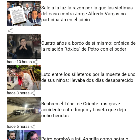
Sale a la luz la razón por la que las víctimas
del caso contra Jorge Alfredo Vargas no
participarán en el juicio
share
Cuatro años a bordo de sí mismo: crónica de
la relación “tóxica” de Petro con el poder
share
hace 10 horas
Luto entre los silleteros por la muerte de uno
de sus niños: llevaba dos días desaparecido
share
hace 3 horas
Reabren el Túnel de Oriente tras grave
accidente entre furgón y buseta que dejó
ocho heridos
share
hace 5 horas
Petro nombró a Inti Asprilla como notario