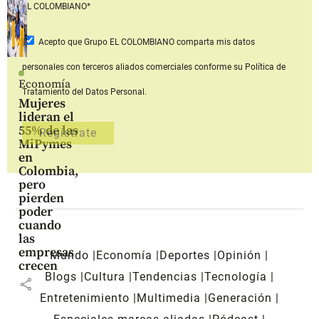
EL COLOMBIANO*
Acepto que Grupo EL COLOMBIANO
comparta mis datos
personales con terceros aliados comerciales
conforme su Política de
Economía
Tratamiento del Datos Personal.
Mujeres
lideran el
55% de las
MiPymes
en
Colombia,
pero
pierden
poder
cuando
las
empresas
Mundo
Economía
Deportes
Opinión
crecen
Blogs
Cultura
Tendencias
Tecnología
share
Entretenimiento
Multimedia
Generación