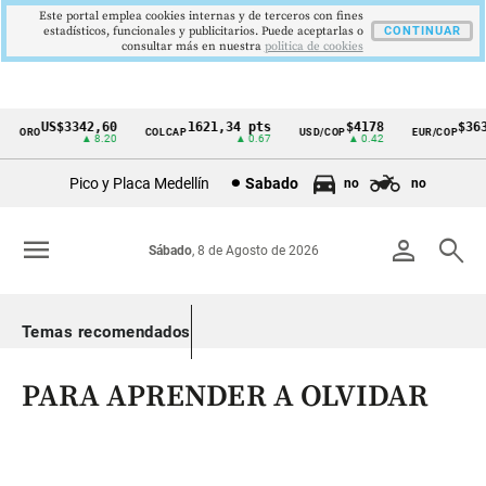
Este portal emplea cookies internas y de terceros con fines
estadísticos, funcionales y publicitarios. Puede aceptarlas o
CONTINUAR
consultar más en nuestra
politica de cookies
US$3342,60
1621,34 pts
$4178
$3639
ORO
COLCAP
USD/COP
EUR/COP
Cintillo
▲ 8.20
▲ 0.67
▲ 0.42
—
de
Pico y Placa Medellín
Sabado
no
no
indicadores
económicos
menu
person
search
Sábado
, 8 de Agosto de 2026
Colombia
Temas recomendados
PARA APRENDER A OLVIDAR