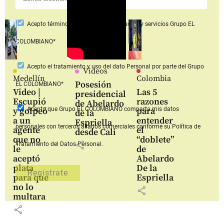
Acepto
términos y condiciones productos y servicios
Grupo EL
COLOMBIANO*
Acepto
el tratamiento y uso del dato Personal
por parte del Grupo
Videos
Medellín
Colombia
Posesión
EL COLOMBIANO*
Video |
Las 5
presidencial
Escupió
razones
de Abelardo
Acepto que Grupo EL COLOMBIANO
comparta mis datos
y golpeó
para
de la
a un
entender
Espriella
personales con terceros aliados comerciales
conforme su Política de
agente
el
desde Cali
que no
“doblete”
share
Tratamiento del Datos Personal.
le
de
aceptó
Abelardo
plata
De la
para que
Espriella
no lo
share
multara
share