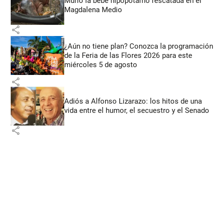
Murió la bebé hipopótamo rescatada en el
Magdalena Medio
share
¿Aún no tiene plan? Conozca la programación
de la Feria de las Flores 2026 para este
miércoles 5 de agosto
share
Adiós a Alfonso Lizarazo: los hitos de una
vida entre el humor, el secuestro y el Senado
share