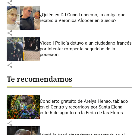
share
¿Quién es DJ Gunn Lundemo, la amiga que
recibió a Verónica Alcocer en Suecia?
share
Video | Policía detuvo a un ciudadano francés
por intentar romper la seguridad de la
posesión
share
Te recomendamos
Concierto gratuito de Arelys Henao, tablado
en el Centro y recorridos por Santa Elena
este 6 de agosto en la Feria de las Flores
share