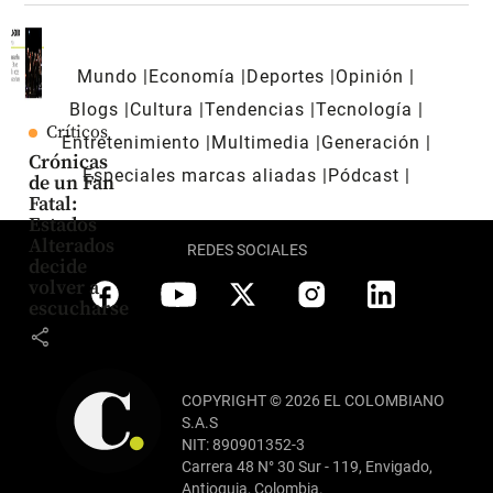
Mundo
Economía
Deportes
Opinión
Blogs
Cultura
Tendencias
Tecnología
Críticos
Entretenimiento
Multimedia
Generación
Crónicas
Especiales marcas aliadas
Pódcast
de un Fan
Fatal:
Estados
Alterados
REDES SOCIALES
decide
volver a
escucharse
share
COPYRIGHT © 2026 EL COLOMBIANO
S.A.S
NIT: 890901352-3
Carrera 48 N° 30 Sur - 119, Envigado,
Antioquia, Colombia.