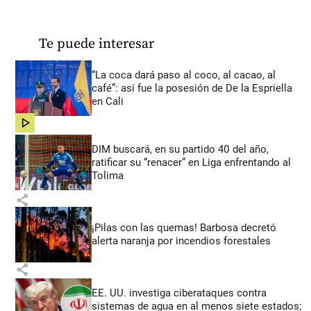
Te puede interesar
“La coca dará paso al coco, al cacao, al
café”: así fue la posesión de De la Espriella
en Cali
share
DIM buscará, en su partido 40 del año,
ratificar su “renacer” en Liga enfrentando al
Tolima
share
¡Pilas con las quemas! Barbosa decretó
alerta naranja por incendios forestales
share
EE. UU. investiga ciberataques contra
sistemas de agua en al menos siete estados;