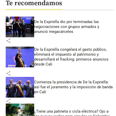
Te recomendamos
De la Espriella dio por terminadas las
negociaciones con grupos armados y
anunció megacárceles
share
De la Espriella congelará el gasto público,
eliminará el impuesto al patrimonio y
desarrollará el fracking: primeros anuncios
desde Cali
share
Comienza la presidencia de De la Espriella:
así fue el juramento y la imposición de banda
en Cali
share
¿Tiene una patineta o cicla eléctrica? Ojo a