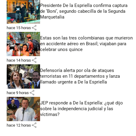
Presidente De la Espriella confirma captura
de ‘Boni’, segundo cabecilla de la Segunda
Marquetalia
share
hace 15 horas
Estas son las tres colombianas que murieron
en accidente aéreo en Brasil; viajaban para
celebrar unos quince
share
hace 14 horas
Defensoría alerta por ola de ataques
terroristas en 11 departamentos y lanza
llamado urgente a De la Espriella
share
hace 9 horas
JEP responde a De la Espriella: ¿qué dijo
sobre la independencia judicial y las
víctimas?
share
hace 12 horas