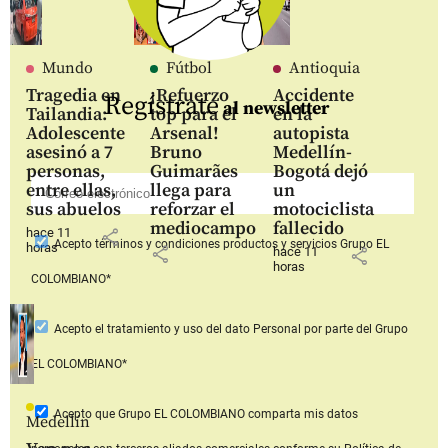
Mundo
Fútbol
Antioquia
Tragedia en
¡Refuerzo
Accidente
Regístrate
al newsletter
Tailandia:
top para el
en la
Adolescente
Arsenal!
autopista
asesinó a 7
Bruno
Medellín-
personas,
Guimarães
Bogotá dejó
entre ellas,
llega para
un
sus abuelos
reforzar el
motociclista
mediocampo
fallecido
hace 11
share
Acepto
términos y condiciones productos y servicios
Grupo EL
horas
share
hace 11
share
horas
COLOMBIANO*
Acepto
el tratamiento y uso del dato Personal
por parte del Grupo
EL COLOMBIANO*
Acepto que Grupo EL COLOMBIANO
comparta mis datos
Medellín