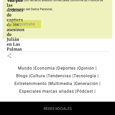
Van por
personales con terceros aliados comerciales
conforme su Política de
las
órdenes
Tratamiento del Datos Personal.
de
captura
de los
asesinos
de
Julián
en Las
Palmas
share
Mundo
Economía
Deportes
Opinión
Blogs
Cultura
Tendencias
Tecnología
Entretenimiento
Multimedia
Generación
Especiales marcas aliadas
Pódcast
REDES SOCIALES