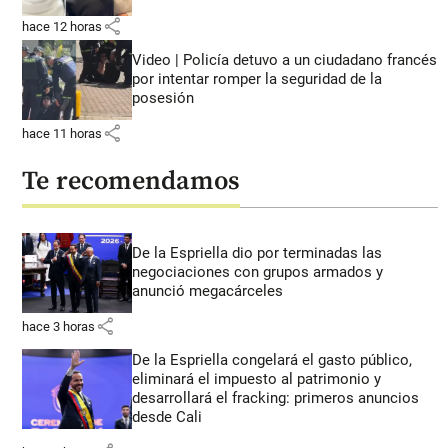
share
hace 12 horas
Video | Policía detuvo a un ciudadano francés
por intentar romper la seguridad de la
posesión
share
hace 11 horas
Te recomendamos
De la Espriella dio por terminadas las
negociaciones con grupos armados y
anunció megacárceles
share
hace 3 horas
De la Espriella congelará el gasto público,
eliminará el impuesto al patrimonio y
desarrollará el fracking: primeros anuncios
desde Cali