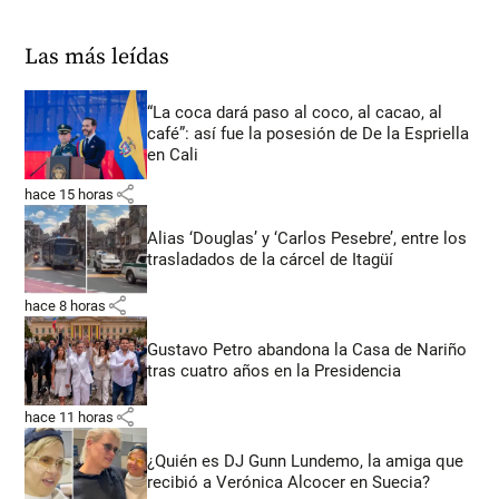
Las más leídas
“La coca dará paso al coco, al cacao, al
café”: así fue la posesión de De la Espriella
en Cali
share
hace 15 horas
Alias ‘Douglas’ y ‘Carlos Pesebre’, entre los
trasladados de la cárcel de Itagüí
share
hace 8 horas
Gustavo Petro abandona la Casa de Nariño
tras cuatro años en la Presidencia
share
hace 11 horas
¿Quién es DJ Gunn Lundemo, la amiga que
recibió a Verónica Alcocer en Suecia?