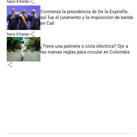
share
hace 4 horas
Comienza la presidencia de De la Espriella:
así fue el juramento y la imposición de banda
en Cali
share
hace 9 horas
¿Tiene una patineta o cicla eléctrica? Ojo a
las nuevas reglas para circular en Colombia
share