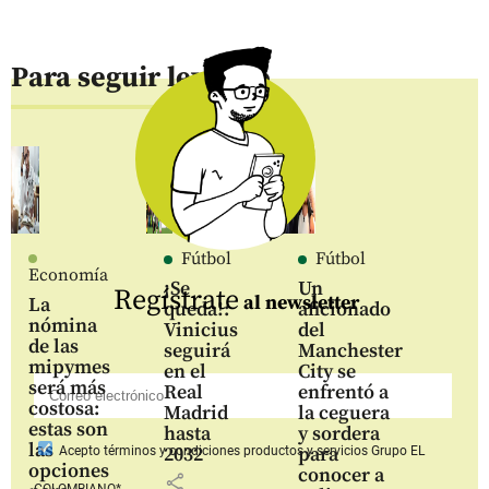
Para seguir leyendo
Fútbol
Fútbol
Economía
¡Se
Un
Regístrate
al newsletter
La
queda!:
aficionado
nómina
Vinicius
del
de las
seguirá
Manchester
mipymes
en el
City se
será más
Real
enfrentó a
costosa:
Madrid
la ceguera
estas son
hasta
y sordera
las
2032
para
Acepto
términos y condiciones productos y servicios
Grupo EL
opciones
conocer a
share