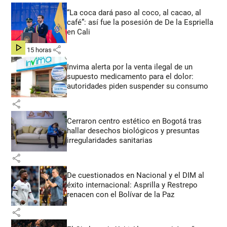
“La coca dará paso al coco, al cacao, al
café”: así fue la posesión de De la Espriella
en Cali
share
hace 15 horas
Invima alerta por la venta ilegal de un
supuesto medicamento para el dolor:
autoridades piden suspender su consumo
share
Cerraron centro estético en Bogotá tras
hallar desechos biológicos y presuntas
irregularidades sanitarias
share
De cuestionados en Nacional y el DIM al
éxito internacional: Asprilla y Restrepo
renacen con el Bolívar de la Paz
share