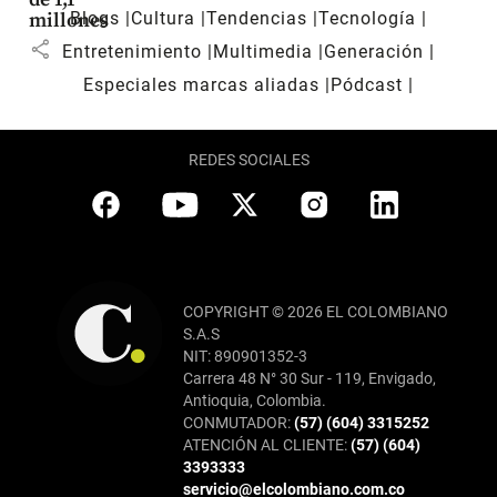
Blogs
Cultura
Tendencias
Tecnología
millones
share
Entretenimiento
Multimedia
Generación
Especiales marcas aliadas
Pódcast
REDES SOCIALES
COPYRIGHT © 2026 EL COLOMBIANO
S.A.S
NIT: 890901352-3
Carrera 48 N° 30 Sur - 119, Envigado,
Antioquia, Colombia.
CONMUTADOR:
(57) (604) 3315252
ATENCIÓN AL CLIENTE:
(57) (604)
3393333
servicio@elcolombiano.com.co