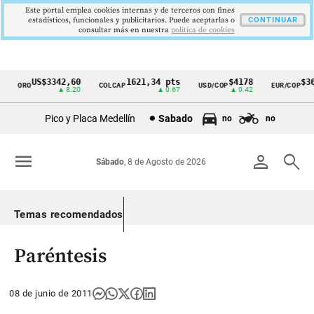
Este portal emplea cookies internas y de terceros con fines
estadísticos, funcionales y publicitarios. Puede aceptarlas o
CONTINUAR
consultar más en nuestra
politica de cookies
US$3342,60
1621,34 pts
$4178
$363
ORO
COLCAP
USD/COP
EUR/COP
Cintillo
▲ 8.20
▲ 0.67
▲ 0.42
de
Pico y Placa Medellín
Sabado
no
no
indicadores
económicos
menu
person
search
Sábado
, 8 de Agosto de 2026
Colombia
Temas recomendados
Paréntesis
08 de junio de 2011