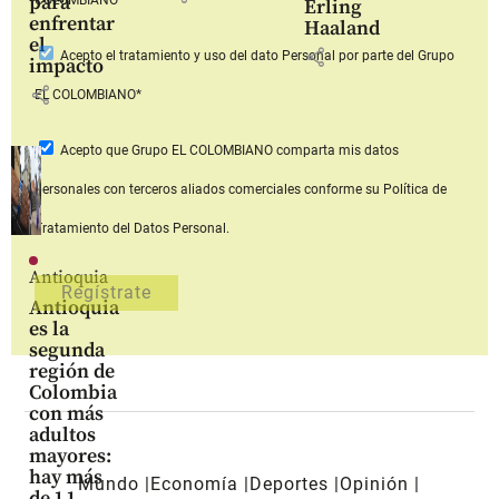
para
COLOMBIANO*
Erling
enfrentar
Haaland
el
share
Acepto
el tratamiento y uso del dato Personal
por parte del Grupo
impacto
share
EL COLOMBIANO*
Acepto que Grupo EL COLOMBIANO
comparta mis datos
personales con terceros aliados comerciales
conforme su Política de
Tratamiento del Datos Personal.
Antioquia
Antioquia
es la
segunda
región de
Colombia
con más
adultos
mayores:
hay más
Mundo
Economía
Deportes
Opinión
de 1,1