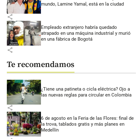
mundo, Lamine Yamal, está en la ciudad
share
Empleado extranjero habría quedado
atrapado en una máquina industrial y murió
en una fábrica de Bogotá
share
Te recomendamos
¿Tiene una patineta o cicla eléctrica? Ojo a
las nuevas reglas para circular en Colombia
share
6 de agosto en la Feria de las Flores: final de
la trova, tablados gratis y más planes en
Medellín