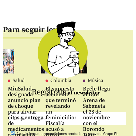
Para seguir leyendo
Salud
Colombia
Música
MinSalud
El supuesto
Beéle llega
Regístrate
al newsletter
designada
accidente
al Davi
anunció plan
que terminó
Arena de
de choque
revelando
Sabaneta
para aliviar
un
el 28 de
citas y entrega
feminicidio:
noviembre
de
Fiscalía
con el
medicamentos
acusó a
Borondo
represados;
Hugo
Tour:
Acepto
términos y condiciones productos y servicios
Grupo EL