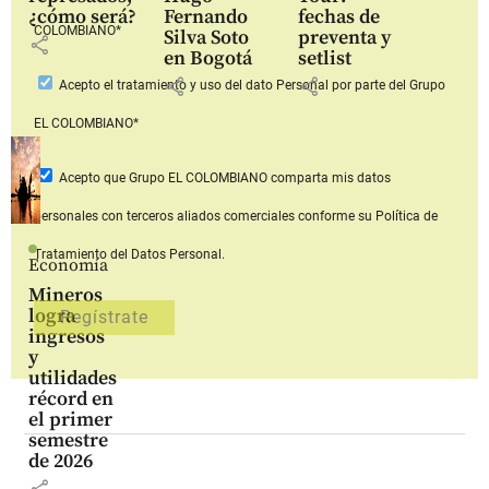
¿cómo será?
Fernando
fechas de
COLOMBIANO*
Silva Soto
preventa y
share
en Bogotá
setlist
share
share
Acepto
el tratamiento y uso del dato Personal
por parte del Grupo
EL COLOMBIANO*
Acepto que Grupo EL COLOMBIANO
comparta mis datos
personales con terceros aliados comerciales
conforme su Política de
Tratamiento del Datos Personal.
Economía
Mineros
logra
ingresos
y
utilidades
récord en
el primer
semestre
de 2026
share