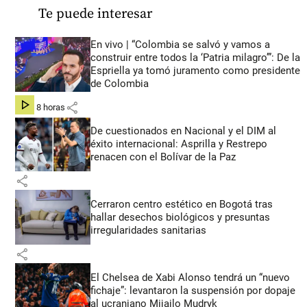
Te puede interesar
En vivo | “Colombia se salvó y vamos a
construir entre todos la ‘Patria milagro’”: De la
Espriella ya tomó juramento como presidente
de Colombia
share
hace 8 horas
De cuestionados en Nacional y el DIM al
éxito internacional: Asprilla y Restrepo
renacen con el Bolívar de la Paz
share
Cerraron centro estético en Bogotá tras
hallar desechos biológicos y presuntas
irregularidades sanitarias
share
El Chelsea de Xabi Alonso tendrá un “nuevo
fichaje”: levantaron la suspensión por dopaje
al ucraniano Mijailo Mudryk