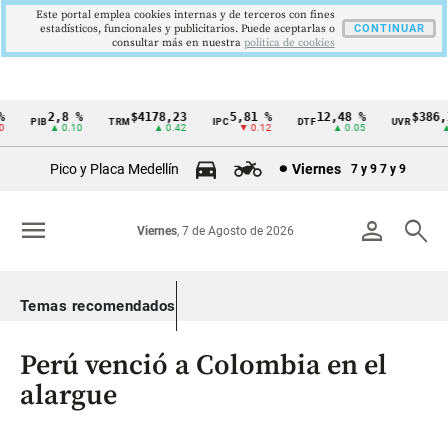
Este portal emplea cookies internas y de terceros con fines
estadísticos, funcionales y publicitarios. Puede aceptarlas o
CONTINUAR
consultar más en nuestra
politica de cookies
2,8 %
$4178,23
5,81 %
12,48 %
$386,12
PIB
TRM
IPC
DTF
UVR
Cintillo
▲ 0.10
▲ 0.42
▼ 0.12
▲ 0.05
▲ 0
de
Pico y Placa Medellín
Viernes
7 y 9
7 y 9
indicadores
económicos
menu
person
search
Viernes
, 7 de Agosto de 2026
Colombia
Temas recomendados
Perú venció a Colombia en el
alargue