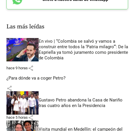
Las más leídas
En vivo | “Colombia se salvó y vamos a
construir entre todos la ‘Patria milagro’”: De la
Espriella ya tomó juramento como presidente
de Colombia
share
hace 9 horas
¿Para dónde va a coger Petro?
share
Gustavo Petro abandona la Casa de Nariño
tras cuatro años en la Presidencia
share
hace 5 horas
Visita mundial en Medellín: el campeón del