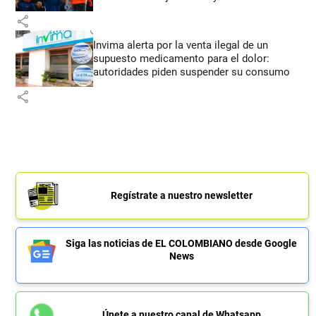
share
Invima alerta por la venta ilegal de un
supuesto medicamento para el dolor:
autoridades piden suspender su consumo
share
Regístrate a nuestro newsletter
Siga las noticias de EL COLOMBIANO desde Google
News
Únete a nuestro canal de Whatsapp