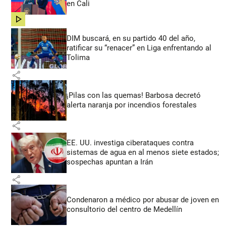
en Cali
share
DIM buscará, en su partido 40 del año,
ratificar su “renacer” en Liga enfrentando al
Tolima
share
¡Pilas con las quemas! Barbosa decretó
alerta naranja por incendios forestales
share
EE. UU. investiga ciberataques contra
sistemas de agua en al menos siete estados;
sospechas apuntan a Irán
share
Condenaron a médico por abusar de joven en
consultorio del centro de Medellín