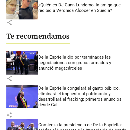
¿Quién es DJ Gunn Lundemo, la amiga que
recibió a Verónica Alcocer en Suecia?
share
Te recomendamos
De la Espriella dio por terminadas las
negociaciones con grupos armados y
anunció megacárceles
share
De la Espriella congelará el gasto público,
eliminará el impuesto al patrimonio y
desarrollará el fracking: primeros anuncios
desde Cali
share
Comienza la presidencia de De la Espriella: