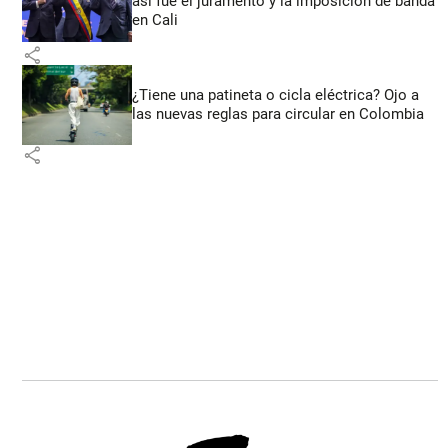
así fue el juramento y la imposición de banda
en Cali
share
¿Tiene una patineta o cicla eléctrica? Ojo a
las nuevas reglas para circular en Colombia
share