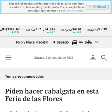
Este portal emplea cookies internas y de terceros con fines
estadísticos, funcionales y publicitarios. Puede aceptarlas o
CONTINUAR
consultar más en nuestra
politica de cookies
US$3342,60
1621,34 pts
$4178
$3639
COLCAP
USD/COP
EUR/COP
D
Cintillo
▲ 8.20
▲ 0.67
▲ 0.42
—
de
Pico y Placa Medellín
Sabado
no
no
indicadores
económicos
menu
person
search
Sábado
, 8 de Agosto de 2026
Colombia
Temas recomendados
Piden hacer cabalgata en esta
Feria de las Flores