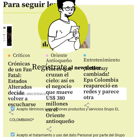
Para seguir leyendo
Críticos
Oriente
Entretenimiento
Antioqueño
Crónicas
Regístrate
al newsletter
¡Está muy
Flores que
de un Fan
cambiada!
cruzan el
Fatal:
Epa Colombia
cielo: así es
Estados
reapareció en
el negocio
Alterados
redes y parece
que mueve
decide
otra
US$ 380
volver a
millones
escucharse
share
en el
Acepto
términos y condiciones productos y servicios
Grupo EL
share
Oriente
COLOMBIANO*
antioqueño
share
Acepto
el tratamiento y uso del dato Personal
por parte del Grupo