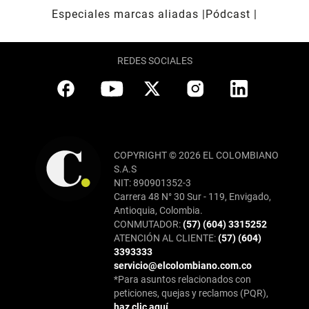
Especiales marcas aliadas
Pódcast
REDES SOCIALES
COPYRIGHT © 2026 EL COLOMBIANO
S.A.S
NIT: 890901352-3
Carrera 48 N° 30 Sur - 119, Envigado,
Antioquia, Colombia.
CONMUTADOR:
(57) (604) 3315252
ATENCIÓN AL CLIENTE:
(57) (604)
3393333
servicio@elcolombiano.com.co
*Para asuntos relacionados con
peticiones, quejas y reclamos (PQR),
haz clic aquí