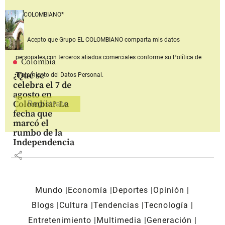
EL COLOMBIANO*
Acepto que Grupo EL COLOMBIANO
comparta mis datos
personales con terceros aliados comerciales
conforme su Política de
Colombia
¿Qué se
Tratamiento del Datos Personal.
celebra el 7 de
agosto en
Colombia? La
fecha que
marcó el
rumbo de la
Independencia
share
Mundo
Economía
Deportes
Opinión
Blogs
Cultura
Tendencias
Tecnología
Entretenimiento
Multimedia
Generación