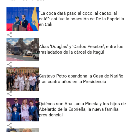
“La coca dará paso al coco, al cacao, al
café”: así fue la posesión de De la Espriella
en Cali
share
Alias ‘Douglas’ y ‘Carlos Pesebre’, entre los
trasladados de la cárcel de Itagüí
share
Gustavo Petro abandona la Casa de Nariño
tras cuatro años en la Presidencia
share
Quiénes son Ana Lucía Pineda y los hijos de
Abelardo de la Espriella, la nueva familia
presidencial
share