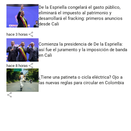
De la Espriella congelará el gasto público,
eliminará el impuesto al patrimonio y
desarrollará el fracking: primeros anuncios
desde Cali
share
hace 3 horas
Comienza la presidencia de De la Espriella:
así fue el juramento y la imposición de banda
en Cali
share
hace 8 horas
¿Tiene una patineta o cicla eléctrica? Ojo a
las nuevas reglas para circular en Colombia
share