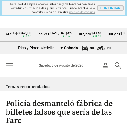
Este portal emplea cookies internas y de terceros con fines
estadísticos, funcionales y publicitarios. Puede aceptarlas o
CONTINUAR
consultar más en nuestra
politica de cookies
US$3342,60
1621,34 pts
$4178
$3639
ORO
COLCAP
USD/COP
EUR/COP
Cintillo
▲ 8.20
▲ 0.67
▲ 0.42
—
de
Pico y Placa Medellín
Sabado
no
no
indicadores
económicos
menu
person
search
Sábado
, 8 de Agosto de 2026
Colombia
Temas recomendados
Policía desmanteló fábrica de
billetes falsos que sería de las
Farc