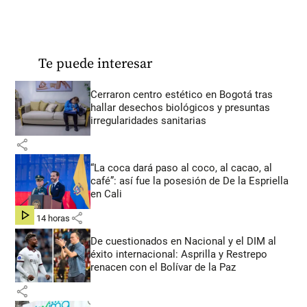
Te puede interesar
Cerraron centro estético en Bogotá tras
hallar desechos biológicos y presuntas
irregularidades sanitarias
share
“La coca dará paso al coco, al cacao, al
café”: así fue la posesión de De la Espriella
en Cali
share
hace 14 horas
De cuestionados en Nacional y el DIM al
éxito internacional: Asprilla y Restrepo
renacen con el Bolívar de la Paz
share