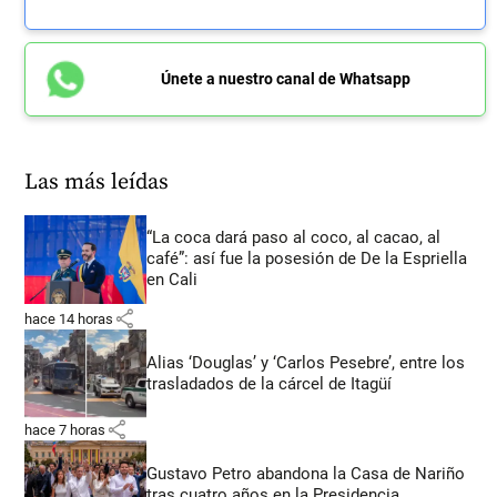
Únete a nuestro canal de Whatsapp
Las más leídas
“La coca dará paso al coco, al cacao, al
café”: así fue la posesión de De la Espriella
en Cali
share
hace 14 horas
Alias ‘Douglas’ y ‘Carlos Pesebre’, entre los
trasladados de la cárcel de Itagüí
share
hace 7 horas
Gustavo Petro abandona la Casa de Nariño
tras cuatro años en la Presidencia