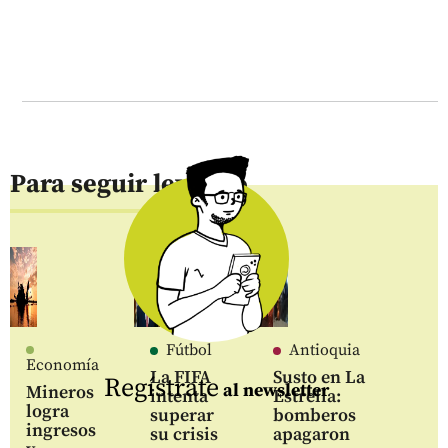
Para seguir leyendo
Fútbol
Antioquia
Economía
La FIFA
Susto en La
Regístrate
al newsletter
Mineros
intenta
Estrella:
logra
superar
bomberos
ingresos
su crisis
apagaron