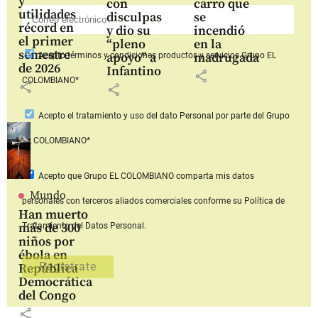
y
con
carro que
utilidades
disculpas
se
récord en
y dio su
incendió
el primer
“pleno
en la
semestre
apoyo” a
madrugada
Acepto
términos y condiciones productos y servicios
Grupo EL
de 2026
Infantino
share
COLOMBIANO*
share
share
Acepto
el tratamiento y uso del dato Personal
por parte del Grupo
EL COLOMBIANO*
Acepto que Grupo EL COLOMBIANO
comparta mis datos
Mundo
personales con terceros aliados comerciales
conforme su Política de
Han muerto
más de 300
Tratamiento del Datos Personal.
niños por
ébola en
República
Democrática
del Congo
share