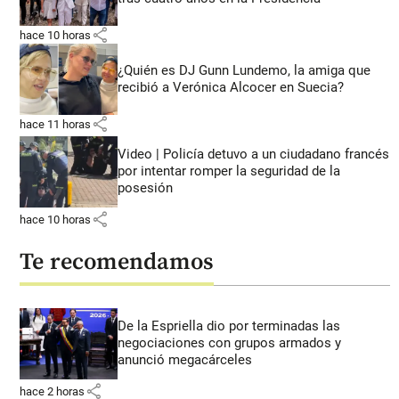
share
hace 10 horas
¿Quién es DJ Gunn Lundemo, la amiga que
recibió a Verónica Alcocer en Suecia?
share
hace 11 horas
Video | Policía detuvo a un ciudadano francés
por intentar romper la seguridad de la
posesión
share
hace 10 horas
Te recomendamos
De la Espriella dio por terminadas las
negociaciones con grupos armados y
anunció megacárceles
share
hace 2 horas