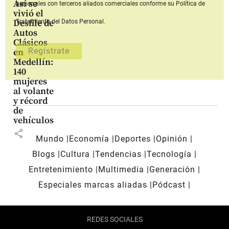
Así se
personales con terceros aliados comerciales
conforme su Política de
vivió el
Desfile de
Tratamiento del Datos Personal.
Autos
Clásicos
en
Medellín:
140
mujeres
al volante
y récord
de
vehículos
share
Mundo
Economía
Deportes
Opinión
Blogs
Cultura
Tendencias
Tecnología
Entretenimiento
Multimedia
Generación
Especiales marcas aliadas
Pódcast
REDES SOCIALES