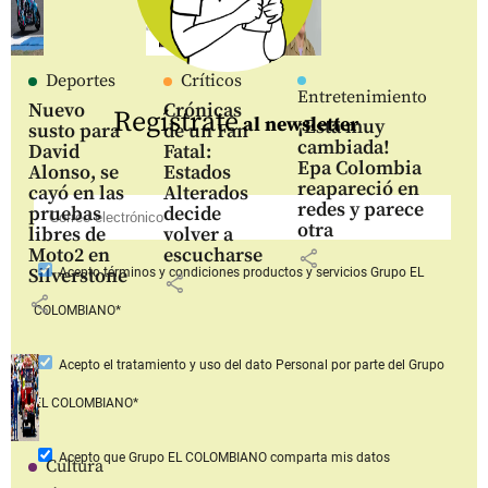
Deportes
Críticos
Entretenimiento
Nuevo
Crónicas
Regístrate
al newsletter
¡Está muy
susto para
de un Fan
cambiada!
David
Fatal:
Epa Colombia
Alonso, se
Estados
reapareció en
cayó en las
Alterados
redes y parece
pruebas
decide
otra
libres de
volver a
Moto2 en
escucharse
share
Silverstone
Acepto
términos y condiciones productos y servicios
Grupo EL
share
share
COLOMBIANO*
Acepto
el tratamiento y uso del dato Personal
por parte del Grupo
EL COLOMBIANO*
Acepto que Grupo EL COLOMBIANO
comparta mis datos
Cultura