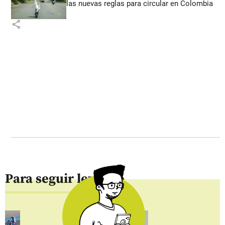
las nuevas reglas para circular en Colombia
share
Para seguir leyendo