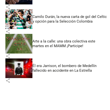
share
Camilo Durán, la nueva carta de gol del Celtic
y opción para la Selección Colombia
share
Arte a la calle: una obra colectiva este
martes en el MAMM ¡Participe!
share
Él era Jarrison, el bombero de Medellín
fallecido en accidente en La Estrella
share