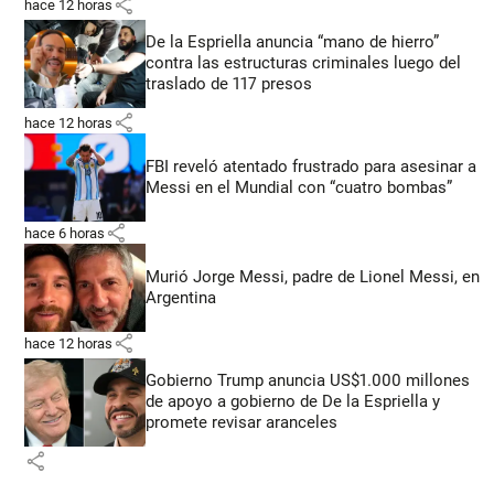
share
hace 12 horas
De la Espriella anuncia “mano de hierro”
contra las estructuras criminales luego del
traslado de 117 presos
share
hace 12 horas
FBI reveló atentado frustrado para asesinar a
Messi en el Mundial con “cuatro bombas”
share
hace 6 horas
Murió Jorge Messi, padre de Lionel Messi, en
Argentina
share
hace 12 horas
Gobierno Trump anuncia US$1.000 millones
de apoyo a gobierno de De la Espriella y
promete revisar aranceles
share