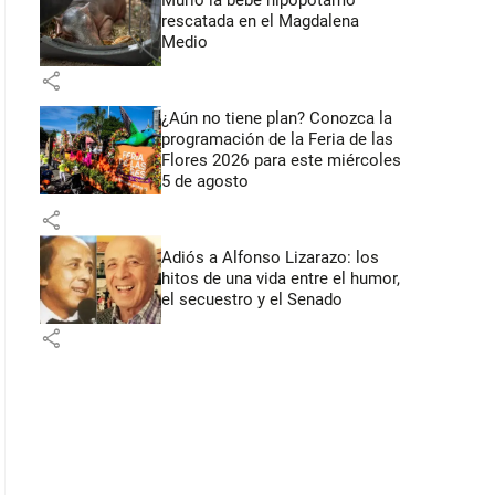
Murió la bebé hipopótamo
rescatada en el Magdalena
Medio
share
¿Aún no tiene plan? Conozca la
programación de la Feria de las
Flores 2026 para este miércoles
5 de agosto
share
Adiós a Alfonso Lizarazo: los
hitos de una vida entre el humor,
el secuestro y el Senado
share