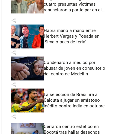
cuatro presuntas víctimas
renunciaron a participar en el
juicio
share
Habrá mano a mano entre
Herbert Vargas y Posada en
‘Sírvalo pues de feria’
share
Condenaron a médico por
abusar de joven en consultorio
del centro de Medellín
share
La selección de Brasil irá a
Calcuta a jugar un amistoso
inédito contra India en octubre
share
Cerraron centro estético en
Bogotá tras hallar desechos