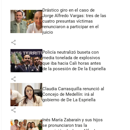
Drástico giro en el caso de
Jorge Alfredo Vargas: tres de las
cuatro presuntas víctimas
renunciaron a participar en el
juicio
share
Policía neutralizó buseta con
media tonelada de explosivos
que iba hacia Cali horas antes
de la posesión de De la Espriella
share
Claudia Carrasquilla renunció al
Concejo de Medellín: irá al
gobierno de De La Espriella
share
Inés María Zabaraín y sus hijos
se pronunciaron tras la