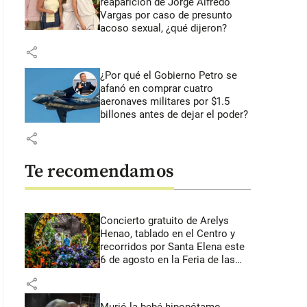
reaparición de Jorge Alfredo
Vargas por caso de presunto
acoso sexual, ¿qué dijeron?
share
¿Por qué el Gobierno Petro se
afanó en comprar cuatro
aeronaves militares por $1.5
billones antes de dejar el poder?
share
Te recomendamos
Concierto gratuito de Arelys
Henao, tablado en el Centro y
recorridos por Santa Elena este
6 de agosto en la Feria de las
Flores
share