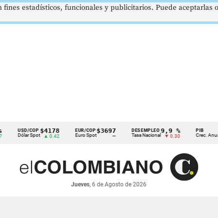
 fines estadísticos, funcionales y publicitarios. Puede aceptarlas
$4178
$3697
9,9 %
2,8
USD/COP
EUR/COP
DESEMPLEO
PIB
Dólar Spot
Euro Spot
Tasa Nacional
Crec. Anual
▲ 0.42
—
▼ 0.30
▲ 0
Jueves
, 6 de Agosto de 2026