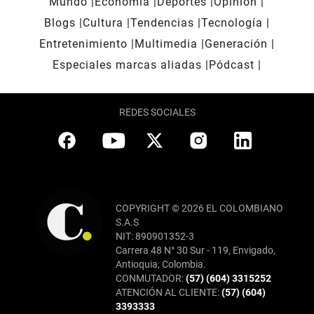
Mundo
Economía
Deportes
Opinión
Blogs
Cultura
Tendencias
Tecnología
Entretenimiento
Multimedia
Generación
Especiales marcas aliadas
Pódcast
REDES SOCIALES
COPYRIGHT © 2026 EL COLOMBIANO
S.A.S
NIT: 890901352-3
Carrera 48 N° 30 Sur - 119, Envigado,
Antioquia, Colombia.
CONMUTADOR:
(57) (604) 3315252
ATENCIÓN AL CLIENTE:
(57) (604)
3393333