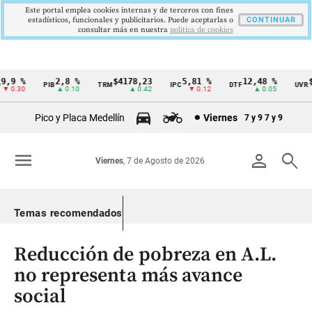
Este portal emplea cookies internas y de terceros con fines
estadísticos, funcionales y publicitarios. Puede aceptarlas o
CONTINUAR
consultar más en nuestra
politica de cookies
,9 %
2,8 %
$4178,23
5,81 %
12,48 %
$3
PIB
TRM
IPC
DTF
UVR
Cintillo
 0.30
▲ 0.10
▲ 0.42
▼ 0.12
▲ 0.05
de
Pico y Placa Medellín
Viernes
7 y 9
7 y 9
indicadores
económicos
menu
person
search
Viernes
, 7 de Agosto de 2026
Colombia
Temas recomendados
Reducción de pobreza en A.L.
no representa más avance
social