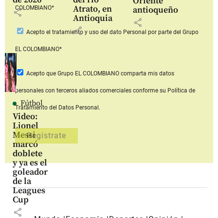
Oriente
Atrato, en
COLOMBIANO*
antioqueño
share
Antioquia
share
share
Acepto
el tratamiento y uso del dato Personal
por parte del Grupo
EL COLOMBIANO*
Acepto que Grupo EL COLOMBIANO
comparta mis datos
personales con terceros aliados comerciales
conforme su Política de
Fútbol
Tratamiento del Datos Personal.
Video:
Lionel
Messi
marcó
doblete
y ya es el
goleador
de la
Leagues
Cup
share