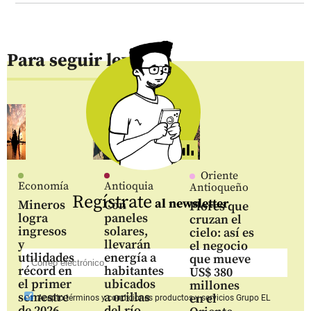
Para seguir leyendo
Oriente
Economía
Antioquia
Antioqueño
Regístrate
al newsletter
Mineros
Con
Flores que
logra
paneles
cruzan el
ingresos
solares,
cielo: así es
y
llevarán
el negocio
utilidades
energía a
que mueve
récord en
habitantes
US$ 380
el primer
ubicados
millones
semestre
a orillas
en el
Acepto
términos y condiciones productos y servicios
Grupo EL
de 2026
del río