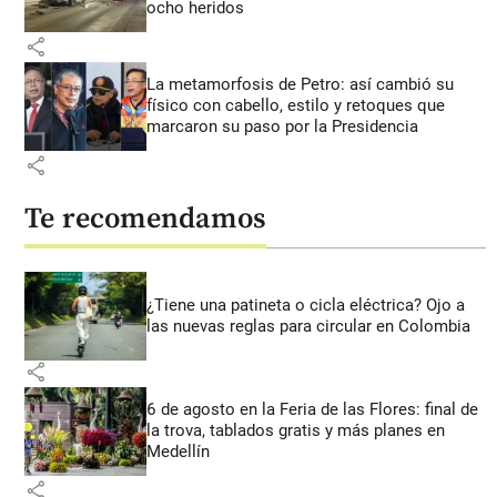
ocho heridos
share
La metamorfosis de Petro: así cambió su
físico con cabello, estilo y retoques que
marcaron su paso por la Presidencia
share
Te recomendamos
¿Tiene una patineta o cicla eléctrica? Ojo a
las nuevas reglas para circular en Colombia
share
6 de agosto en la Feria de las Flores: final de
la trova, tablados gratis y más planes en
Medellín
share