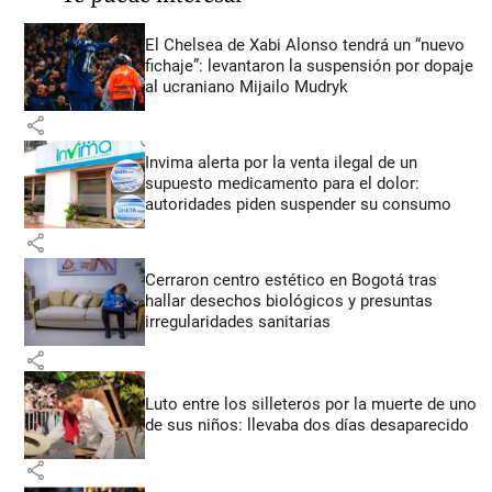
El Chelsea de Xabi Alonso tendrá un “nuevo
fichaje”: levantaron la suspensión por dopaje
al ucraniano Mijailo Mudryk
share
Invima alerta por la venta ilegal de un
supuesto medicamento para el dolor:
autoridades piden suspender su consumo
share
Cerraron centro estético en Bogotá tras
hallar desechos biológicos y presuntas
irregularidades sanitarias
share
Luto entre los silleteros por la muerte de uno
de sus niños: llevaba dos días desaparecido
share