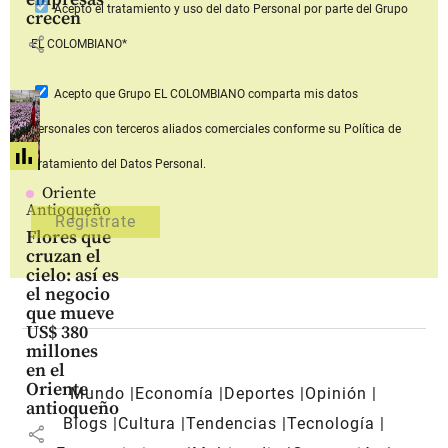
Acepto
el tratamiento y uso del dato Personal
por parte del Grupo
crecen
share
EL COLOMBIANO*
Acepto que Grupo EL COLOMBIANO
comparta mis datos
personales con terceros aliados comerciales
conforme su Política de
Tratamiento del Datos Personal.
Oriente
Antioqueño
Flores que
cruzan el
cielo: así es
el negocio
que mueve
US$ 380
millones
en el
Oriente
Mundo
Economía
Deportes
Opinión
antioqueño
Blogs
Cultura
Tendencias
Tecnología
share