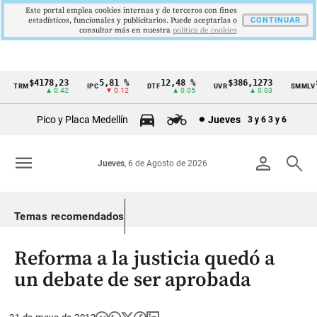
Este portal emplea cookies internas y de terceros con fines
estadísticos, funcionales y publicitarios. Puede aceptarlas o
CONTINUAR
consultar más en nuestra
politica de cookies
$4178,23
5,81 %
12,48 %
$386,1273
$1
TRM
IPC
DTF
UVR
SMMLV
Cintillo
▲ 0.42
▼ 0.12
▲ 0.05
▲ 0.03
de
Pico y Placa Medellín
Jueves
3 y 6
3 y 6
indicadores
económicos
menu
person
search
Jueves
, 6 de Agosto de 2026
Colombia
Temas recomendados
Reforma a la justicia quedó a
un debate de ser aprobada