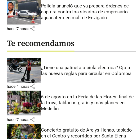
Policía anunció que ya prepara órdenes de
captura contra los sicarios de empresario
aguacatero en mall de Envigado
share
hace 7 horas
Te recomendamos
¿Tiene una patineta o cicla eléctrica? Ojo a
las nuevas reglas para circular en Colombia
share
hace 4 horas
6 de agosto en la Feria de las Flores: final de
la trova, tablados gratis y más planes en
Medellín
share
hace 7 horas
Concierto gratuito de Arelys Henao, tablado
en el Centro y recorridos por Santa Elena