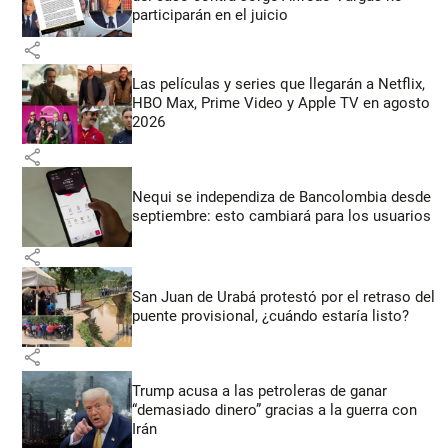
participarán en el juicio
share
Las películas y series que llegarán a Netflix,
HBO Max, Prime Video y Apple TV en agosto
2026
share
Nequi se independiza de Bancolombia desde
septiembre: esto cambiará para los usuarios
share
San Juan de Urabá protestó por el retraso del
puente provisional, ¿cuándo estaría listo?
share
Trump acusa a las petroleras de ganar
“demasiado dinero” gracias a la guerra con
Irán