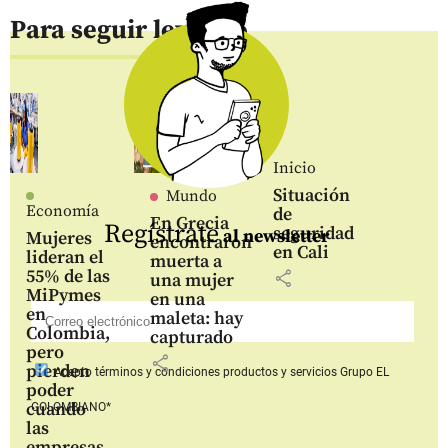
Para seguir leyendo
Inicio
Situación
Mundo
Economía
de
En Grecia
Regístrate
seguridad
al newsletter
Mujeres
encontraron
en Cali
lideran el
muerta a
55% de las
share
una mujer
MiPymes
en una
en
maleta: hay
Colombia,
capturado
pero
share
pierden
Acepto
términos y condiciones productos y servicios
Grupo EL
poder
cuando
COLOMBIANO*
las
empresas