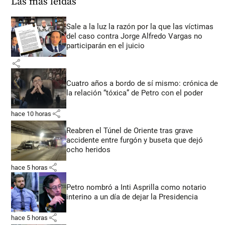
Las más leídas
Sale a la luz la razón por la que las víctimas
del caso contra Jorge Alfredo Vargas no
participarán en el juicio
share
Cuatro años a bordo de sí mismo: crónica de
la relación “tóxica” de Petro con el poder
share
hace 10 horas
Reabren el Túnel de Oriente tras grave
accidente entre furgón y buseta que dejó
ocho heridos
share
hace 5 horas
Petro nombró a Inti Asprilla como notario
interino a un día de dejar la Presidencia
share
hace 5 horas