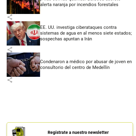
alerta naranja por incendios forestales
share
EE. UU. investiga ciberataques contra
sistemas de agua en al menos siete estados;
sospechas apuntan a Irán
share
Condenaron a médico por abusar de joven en
consultorio del centro de Medellín
share
Regístrate a nuestro newsletter