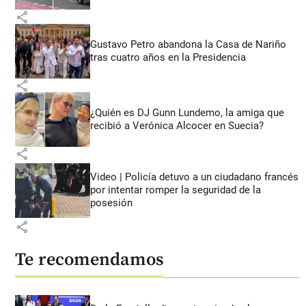
share
Gustavo Petro abandona la Casa de Nariño
tras cuatro años en la Presidencia
share
¿Quién es DJ Gunn Lundemo, la amiga que
recibió a Verónica Alcocer en Suecia?
share
Video | Policía detuvo a un ciudadano francés
por intentar romper la seguridad de la
posesión
share
Te recomendamos