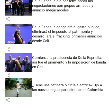
De la Espriella dio por terminadas las
negociaciones con grupos armados y
anunció megacárceles
share
De la Espriella congelará el gasto público,
eliminará el impuesto al patrimonio y
desarrollará el fracking: primeros anuncios
desde Cali
share
Comienza la presidencia de De la Espriella:
así fue el juramento y la imposición de banda
en Cali
share
¿Tiene una patineta o cicla eléctrica? Ojo a
las nuevas reglas para circular en Colombia
share