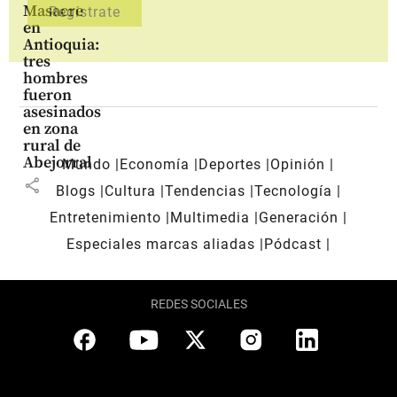
Masacre
en
Antioquia:
tres
hombres
fueron
asesinados
en zona
rural de
Abejorral
Mundo
Economía
Deportes
Opinión
share
Blogs
Cultura
Tendencias
Tecnología
Entretenimiento
Multimedia
Generación
Especiales marcas aliadas
Pódcast
REDES SOCIALES