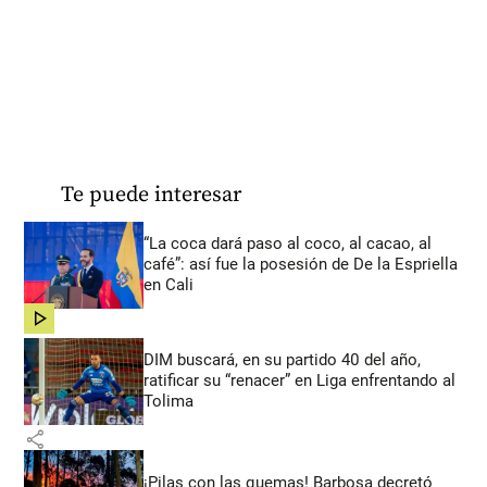
Te puede interesar
“La coca dará paso al coco, al cacao, al
café”: así fue la posesión de De la Espriella
en Cali
share
DIM buscará, en su partido 40 del año,
ratificar su “renacer” en Liga enfrentando al
Tolima
share
¡Pilas con las quemas! Barbosa decretó