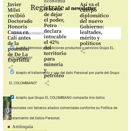
Economía
Javier
Así va el
Regístrate
al newsletter
A horas
Milei
cuerpo
de dejar
recibió
diplomático
el poder,
Doctorado
del nuevo
Petro
Honoris
Gobierno:
declara
Causa en
lealtades,
intocable
Cali antes
mérito y
el 42%
de la
políticos
del
posesión
Acepto
términos y condiciones productos y servicios
Grupo EL
share
territorio
de De La
para
COLOMBIANO*
Espriella
minería
share
y
Acepto
el tratamiento y uso del dato Personal
por parte del Grupo
petróleo
share
EL COLOMBIANO*
Acepto que Grupo EL COLOMBIANO
comparta mis datos
personales con terceros aliados comerciales
conforme su Política de
Tratamiento del Datos Personal.
Antioquia