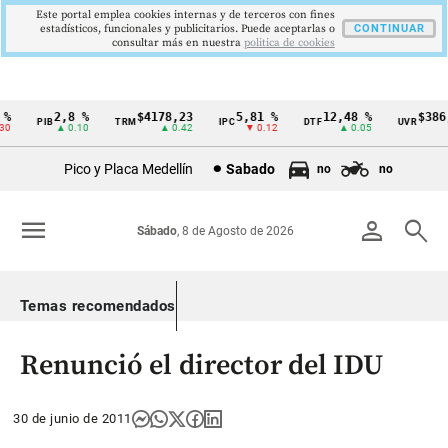
Este portal emplea cookies internas y de terceros con fines
estadísticos, funcionales y publicitarios. Puede aceptarlas o
CONTINUAR
consultar más en nuestra
politica de cookies
2,8 %
$4178,23
5,81 %
12,48 %
$386,1
PIB
TRM
IPC
DTF
UVR
Cintillo
▲ 0.10
▲ 0.42
▼ 0.12
▲ 0.05
▲ 
de
Pico y Placa Medellín
Sabado
no
no
indicadores
económicos
menu
person
search
Sábado
, 8 de Agosto de 2026
Colombia
Temas recomendados
Renunció el director del IDU
30 de junio de 2011