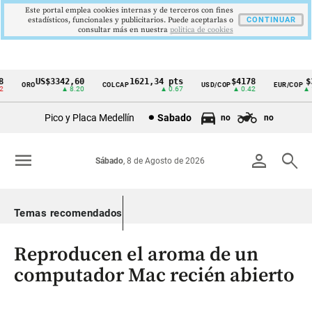
Este portal emplea cookies internas y de terceros con fines
estadísticos, funcionales y publicitarios. Puede aceptarlas o
CONTINUAR
consultar más en nuestra
politica de cookies
US$3342,60
1621,34 pts
$4178
$36
ORO
COLCAP
USD/COP
EUR/COP
Cintillo
▲ 8.20
▲ 0.67
▲ 0.42
▲ 10
de
Pico y Placa Medellín
Sabado
no
no
indicadores
económicos
menu
person
search
Sábado
, 8 de Agosto de 2026
Colombia
Temas recomendados
Reproducen el aroma de un
computador Mac recién abierto