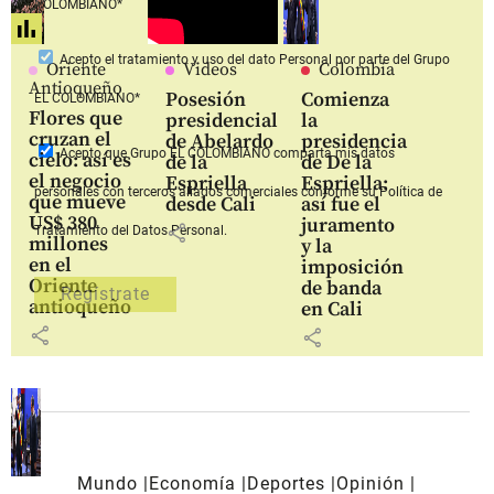
COLOMBIANO*
Acepto
el tratamiento y uso del dato Personal
por parte del Grupo
Oriente
Videos
Colombia
Antioqueño
Posesión
Comienza
EL COLOMBIANO*
Flores que
presidencial
la
cruzan el
de Abelardo
presidencia
Acepto que Grupo EL COLOMBIANO
comparta mis datos
cielo: así es
de la
de De la
el negocio
Espriella
Espriella:
personales con terceros aliados comerciales
conforme su Política de
que mueve
desde Cali
así fue el
US$ 380
juramento
share
Tratamiento del Datos Personal.
millones
y la
en el
imposición
Oriente
de banda
antioqueño
en Cali
share
share
Mundo
Economía
Deportes
Opinión