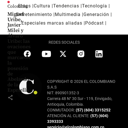
Blogs
Cultura
Tendencias
Tecnología
Colombia
Miguel
Entretenimiento
Multimedia
Generación
Uribe,
Especiales marcas aliadas
Pódcast
Javier
Milei y
Álvaro
Uribe: las
REDES SOCIALES
ovaciones
que
marcaron
la
posesión
de
Abelardo
COPYRIGHT © 2026 EL COLOMBIANO
de la
S.A.S
Espriella
NIT: 890901352-3
share
Carrera 48 N° 30 Sur - 119, Envigado,
Antioquia, Colombia.
CONMUTADOR:
(57) (604) 3315252
ATENCIÓN AL CLIENTE:
(57) (604)
3393333
servicio@elcolombiano.com.co