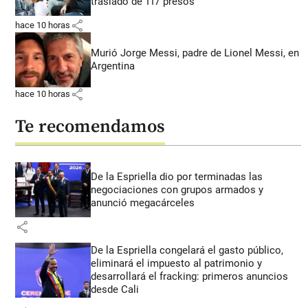
traslado de 117 presos
share
hace 10 horas
Murió Jorge Messi, padre de Lionel Messi, en
Argentina
share
hace 10 horas
Te recomendamos
De la Espriella dio por terminadas las
negociaciones con grupos armados y
anunció megacárceles
share
De la Espriella congelará el gasto público,
eliminará el impuesto al patrimonio y
desarrollará el fracking: primeros anuncios
desde Cali