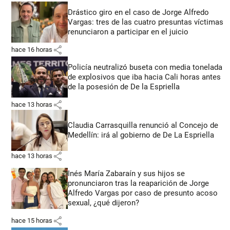
Drástico giro en el caso de Jorge Alfredo
Vargas: tres de las cuatro presuntas víctimas
renunciaron a participar en el juicio
share
hace 16 horas
Policía neutralizó buseta con media tonelada
de explosivos que iba hacia Cali horas antes
de la posesión de De la Espriella
share
hace 13 horas
Claudia Carrasquilla renunció al Concejo de
Medellín: irá al gobierno de De La Espriella
share
hace 13 horas
Inés María Zabaraín y sus hijos se
pronunciaron tras la reaparición de Jorge
Alfredo Vargas por caso de presunto acoso
sexual, ¿qué dijeron?
share
hace 15 horas