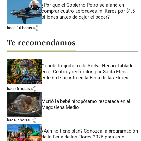
¿Por qué el Gobierno Petro se afanó en
comprar cuatro aeronaves militares por $1.5
billones antes de dejar el poder?
share
hace 16 horas
Te recomendamos
Concierto gratuito de Arelys Henao, tablado
en el Centro y recorridos por Santa Elena
este 6 de agosto en la Feria de las Flores
share
hace 6 horas
Murió la bebé hipopótamo rescatada en el
Magdalena Medio
share
hace 7 horas
¿Aún no tiene plan? Conozca la programación
de la Feria de las Flores 2026 para este