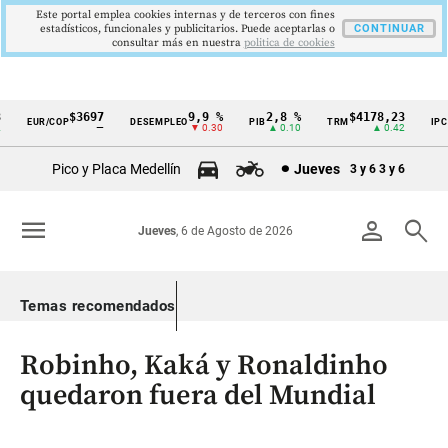
Este portal emplea cookies internas y de terceros con fines
estadísticos, funcionales y publicitarios. Puede aceptarlas o
CONTINUAR
consultar más en nuestra
politica de cookies
$3697
9,9 %
2,8 %
$4178,23
5,
EUR/COP
DESEMPLEO
PIB
TRM
IPC
Cintillo
—
▼ 0.30
▲ 0.10
▲ 0.42
▼
de
Pico y Placa Medellín
Jueves
3 y 6
3 y 6
indicadores
económicos
menu
person
search
Jueves
, 6 de Agosto de 2026
Colombia
Temas recomendados
Robinho, Kaká y Ronaldinho
quedaron fuera del Mundial