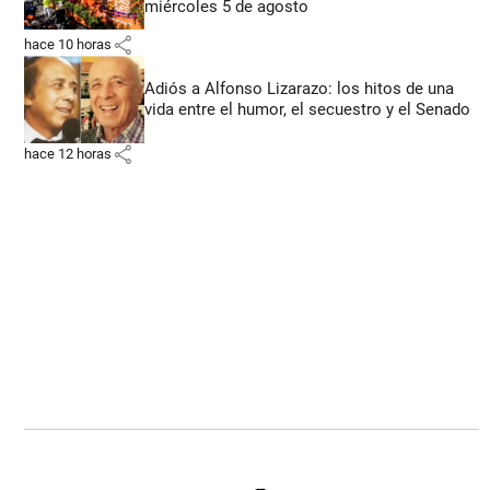
miércoles 5 de agosto
share
hace 10 horas
Adiós a Alfonso Lizarazo: los hitos de una
vida entre el humor, el secuestro y el Senado
share
hace 12 horas