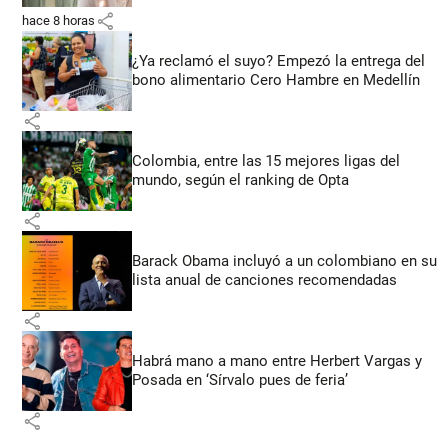
share
hace 8 horas
¿Ya reclamó el suyo? Empezó la entrega del
bono alimentario Cero Hambre en Medellín
share
Colombia, entre las 15 mejores ligas del
mundo, según el ranking de Opta
share
Barack Obama incluyó a un colombiano en su
lista anual de canciones recomendadas
share
Habrá mano a mano entre Herbert Vargas y
Posada en ‘Sírvalo pues de feria’
share