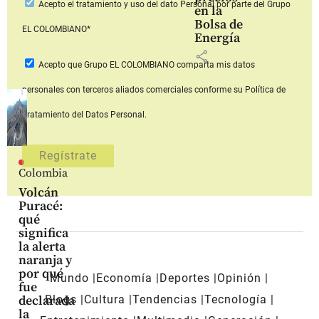
Acepto
el tratamiento y uso del dato Personal
por parte del Grupo
en la
Bolsa de
EL COLOMBIANO*
Energía
share
Acepto que Grupo EL COLOMBIANO
comparta mis datos
personales con terceros aliados comerciales
conforme su Política de
Tratamiento del Datos Personal.
Colombia
Volcán
Puracé:
qué
significa
la alerta
naranja y
por qué
Mundo
Economía
Deportes
Opinión
fue
Blogs
Cultura
Tendencias
Tecnología
declarada
la