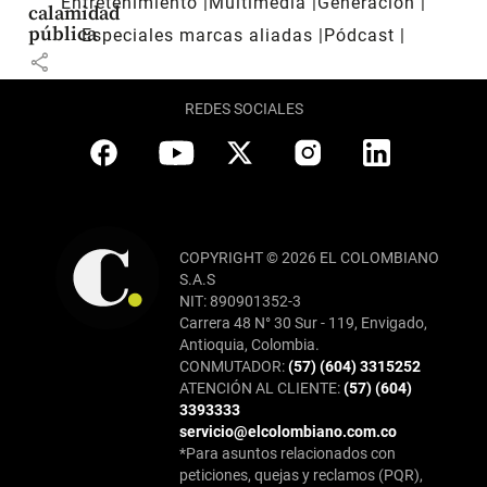
Entretenimiento
Multimedia
Generación
calamidad
pública
Especiales marcas aliadas
Pódcast
share
REDES SOCIALES
COPYRIGHT © 2026 EL COLOMBIANO
S.A.S
NIT: 890901352-3
Carrera 48 N° 30 Sur - 119, Envigado,
Antioquia, Colombia.
CONMUTADOR:
(57) (604) 3315252
ATENCIÓN AL CLIENTE:
(57) (604)
3393333
servicio@elcolombiano.com.co
*Para asuntos relacionados con
peticiones, quejas y reclamos (PQR),