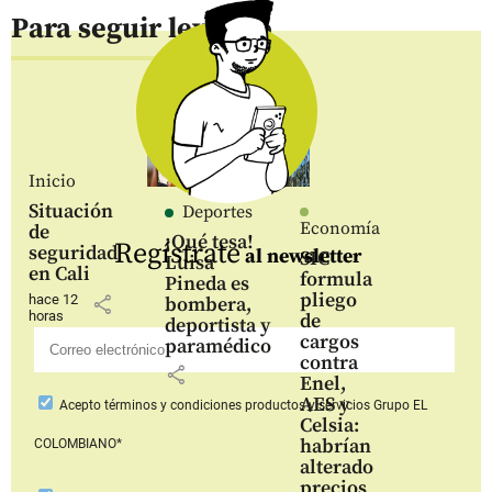
Para seguir leyendo
Inicio
Situación
Deportes
Economía
de
¡Qué tesa!
Regístrate
seguridad
al newsletter
SIC
Luisa
en Cali
formula
Pineda es
pliego
hace 12
share
bombera,
horas
de
deportista y
cargos
paramédico
contra
share
Enel,
AES y
Acepto
términos y condiciones productos y servicios
Grupo EL
Celsia:
habrían
COLOMBIANO*
alterado
precios