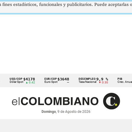
 fines estadísticos, funcionales y publicitarios. Puede aceptarlas
$4178
$3648
9,9 %
2,8 
USD/COP
EUR/COP
DESEMPLEO
PIB
ólar Spot
Euro Spot
Tasa Nacional
Crec. Anual
▲ 0.42
—
▼ 0.30
▲ 0.1
Domingo
, 9 de Agosto de 2026