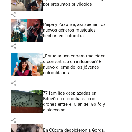
por presuntos privilegios
share
Paipa y Pasonva, así suenan los
nuevos géneros musicales
hechos en Colombia
share
¿Estudiar una carrera tradicional
o convertirse en influencer? El
nuevo dilema de los jóvenes
colombianos
share
77 familias desplazadas en
Briceño por combates con
drones entre el Clan del Golfo y
disidencias
share
En Cúcuta despidieron a Gorda,