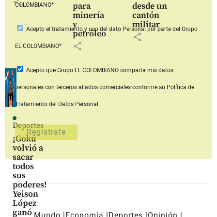
share
para
desde un
COLOMBIANO*
minería
cantón
y
militar
Acepto
el tratamiento y uso del dato Personal
por parte del Grupo
petróleo
share
share
EL COLOMBIANO*
Acepto que Grupo EL COLOMBIANO
comparta mis datos
personales con terceros aliados comerciales
conforme su Política de
Tratamiento del Datos Personal.
Deportes
¡Gokú
volvió a
sacar
todos
sus
poderes!
Yeison
López
ganó
Mundo
Economía
Deportes
Opinión