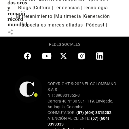
dos oros
Blogs
Cultura
Tendencias
Tecnología
y
rompió
Entretenimiento
Multimedia
Generación
récord
mundial
Especiales marcas aliadas
Pódcast
share
REDES SOCIALES
COPYRIGHT © 2026 EL COLOMBIANO
S.A.S
NIT: 890901352-3
Carrera 48 N° 30 Sur - 119, Envigado,
Antioquia, Colombia.
CONMUTADOR:
(57) (604) 3315252
ATENCIÓN AL CLIENTE:
(57) (604)
3393333