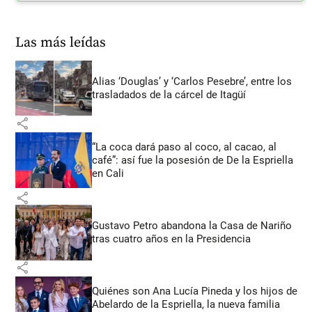
Las más leídas
Alias ‘Douglas’ y ‘Carlos Pesebre’, entre los
trasladados de la cárcel de Itagüí
share
“La coca dará paso al coco, al cacao, al
café”: así fue la posesión de De la Espriella
en Cali
share
Gustavo Petro abandona la Casa de Nariño
tras cuatro años en la Presidencia
share
Quiénes son Ana Lucía Pineda y los hijos de
Abelardo de la Espriella, la nueva familia