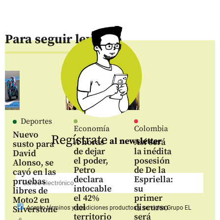
Para seguir leyendo
Deportes
Economía
Colombia
Nuevo
Regístrate
al newsletter
A horas
Así será
susto para
de dejar
la inédita
David
el poder,
posesión
Alonso, se
Petro
de De la
cayó en las
declara
Espriella:
pruebas
intocable
su
libres de
el 42%
primer
Moto2 en
del
discurso
Silverstone
Acepto
términos y condiciones productos y servicios
Grupo EL
territorio
será