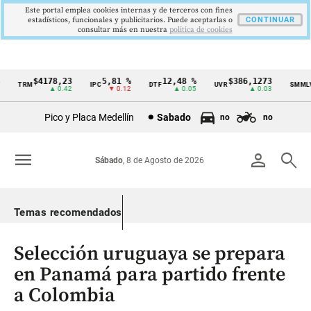
Este portal emplea cookies internas y de terceros con fines
estadísticos, funcionales y publicitarios. Puede aceptarlas o
CONTINUAR
consultar más en nuestra
politica de cookies
$4178,23
5,81 %
12,48 %
$386,1273
TRM
IPC
DTF
UVR
SMMLV
Cintillo
▲ 0.42
▼ 0.12
▲ 0.05
▲ 0.03
de
Pico y Placa Medellín
Sabado
no
no
indicadores
económicos
menu
person
search
Sábado
, 8 de Agosto de 2026
Colombia
Temas recomendados
Selección uruguaya se prepara
en Panamá para partido frente
a Colombia