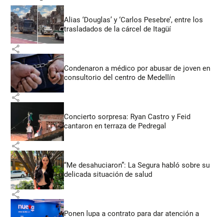
Alias ‘Douglas’ y ‘Carlos Pesebre’, entre los
trasladados de la cárcel de Itagüí
share
Condenaron a médico por abusar de joven en
consultorio del centro de Medellín
share
Concierto sorpresa: Ryan Castro y Feid
cantaron en terraza de Pedregal
share
“Me desahuciaron”: La Segura habló sobre su
delicada situación de salud
share
Ponen lupa a contrato para dar atención a