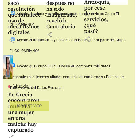
Antioquia,
sacó
después no
por cese
resolución
ha sido
de
que fortalece
inaugurado,
Acepto
términos y condiciones productos y servicios
Grupo EL
servicios,
uso de
reveló la
¿qué
COLOMBIANO*
mecanismos
Contraloría
pasó?
digitales
share
share
share
Acepto
el tratamiento y uso del dato Personal
por parte del Grupo
EL COLOMBIANO*
Acepto que Grupo EL COLOMBIANO
comparta mis datos
personales con terceros aliados comerciales
conforme su Política de
Mundo
Tratamiento del Datos Personal.
En Grecia
encontraron
muerta a
una mujer
en una
maleta: hay
capturado
share