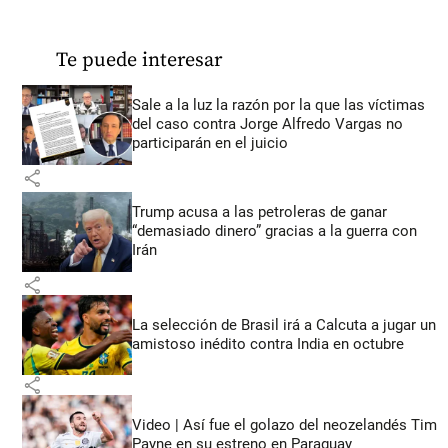
Te puede interesar
Sale a la luz la razón por la que las víctimas
del caso contra Jorge Alfredo Vargas no
participarán en el juicio
share
Trump acusa a las petroleras de ganar
“demasiado dinero” gracias a la guerra con
Irán
share
La selección de Brasil irá a Calcuta a jugar un
amistoso inédito contra India en octubre
share
Video | Así fue el golazo del neozelandés Tim
Payne en su estreno en Paraguay