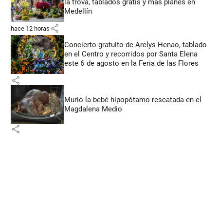
la trova, tablados gratis y más planes en
Medellín
share
hace 12 horas
Concierto gratuito de Arelys Henao, tablado
en el Centro y recorridos por Santa Elena
este 6 de agosto en la Feria de las Flores
share
Murió la bebé hipopótamo rescatada en el
Magdalena Medio
share