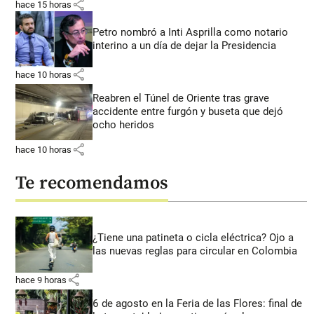
share
hace 15 horas
Petro nombró a Inti Asprilla como notario
interino a un día de dejar la Presidencia
share
hace 10 horas
Reabren el Túnel de Oriente tras grave
accidente entre furgón y buseta que dejó
ocho heridos
share
hace 10 horas
Te recomendamos
¿Tiene una patineta o cicla eléctrica? Ojo a
las nuevas reglas para circular en Colombia
share
hace 9 horas
6 de agosto en la Feria de las Flores: final de