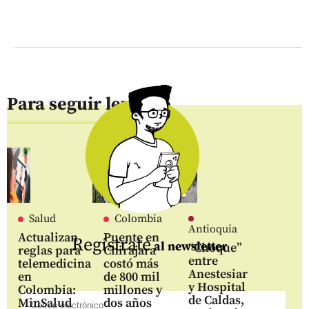
Para seguir leyendo
Salud
Colombia
Antioquia
Actualizan
Puente en
Regístrate
al newsletter
“Choque”
reglas para
Chirajara
entre
telemedicina
costó más
Anestesiar
en
de 800 mil
y Hospital
Colombia:
millones y
de Caldas,
MinSalud
dos años