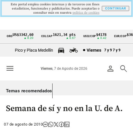
Este portal emplea cookies internas y de terceros con fines
estadísticos, funcionales y publicitarios. Puede aceptarlas o
CONTINUAR
consultar más en nuestra
politica de cookies
US$3342,60
1621,34 pts
$4178
$3672
ORO
COLCAP
USD/COP
EUR/COP
Cintillo
▲ 8.20
▲ 0.67
▲ 0.42
—
de
Pico y Placa Medellín
Viernes
7 y 9
7 y 9
indicadores
económicos
menu
person
search
Viernes
, 7 de Agosto de 2026
Colombia
Temas recomendados
Semana de sí y no en la U. de A.
07 de agosto de 2010