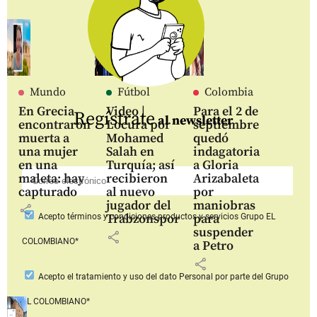
Mundo
Fútbol
Colombia
En Grecia
Video |
Para el 2 de
Regístrate
al newsletter
encontraron
Locura por
septiembre
muerta a
Mohamed
quedó
una mujer
Salah en
indagatoria
en una
Turquía; así
a Gloria
maleta: hay
recibieron
Arizabaleta
capturado
al nuevo
por
jugador del
maniobras
share
Trabzonspor
para
Acepto
términos y condiciones productos y servicios
Grupo EL
suspender
share
COLOMBIANO*
a Petro
share
Acepto
el tratamiento y uso del dato Personal
por parte del Grupo
EL COLOMBIANO*