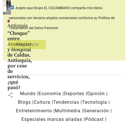
Acepto que Grupo EL COLOMBIANO
comparta mis datos
personales con terceros aliados comerciales
conforme su Política de
Antioquia
Tratamiento del Datos Personal.
“Choque”
entre
Anestesiar
y Hospital
de Caldas,
Antioquia,
por cese
de
servicios,
¿qué
pasó?
Mundo
Economía
Deportes
Opinión
share
Blogs
Cultura
Tendencias
Tecnología
Entretenimiento
Multimedia
Generación
Especiales marcas aliadas
Pódcast