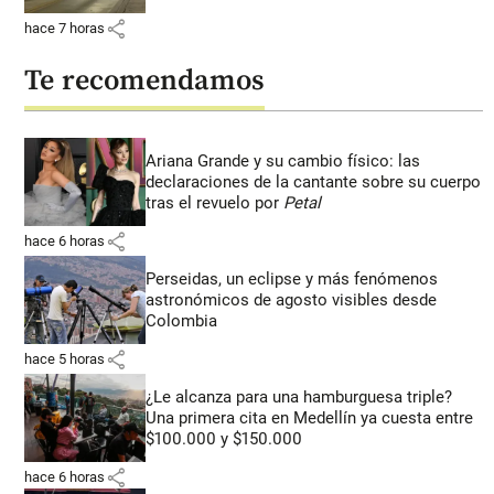
share
hace 7 horas
Te recomendamos
Ariana Grande y su cambio físico: las
declaraciones de la cantante sobre su cuerpo
tras el revuelo por
Petal
share
hace 6 horas
Perseidas, un eclipse y más fenómenos
astronómicos de agosto visibles desde
Colombia
share
hace 5 horas
¿Le alcanza para una hamburguesa triple?
Una primera cita en Medellín ya cuesta entre
$100.000 y $150.000
share
hace 6 horas