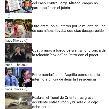
del caso contra Jorge Alfredo Vargas no
participarán en el juicio
share
Luto entre los silleteros por la muerte de uno
de sus niños: llevaba dos días desaparecido
share
hace 5 horas
Cuatro años a bordo de sí mismo: crónica de
la relación “tóxica” de Petro con el poder
share
hace 12 horas
Petro nombró a Inti Asprilla como notario
interino a un día de dejar la Presidencia
share
hace 7 horas
Reabren el Túnel de Oriente tras grave
accidente entre furgón y buseta que dejó
ocho heridos